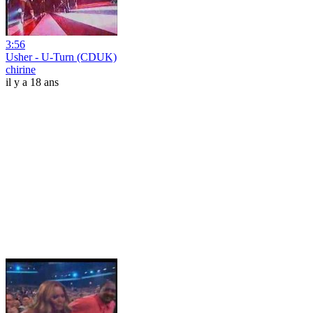
3:56
Usher - U-Turn (CDUK)
chirine
il y a 18 ans