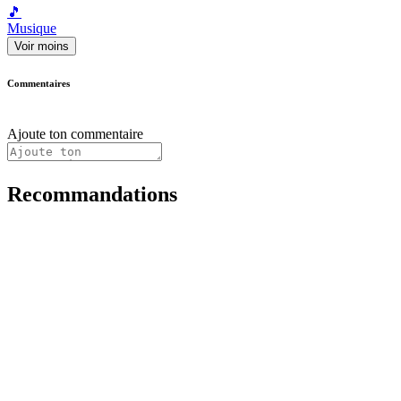
🎵
Musique
Voir moins
Commentaires
Ajoute ton commentaire
Recommandations