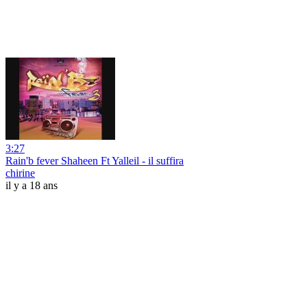
3:27
Rain'b fever Shaheen Ft Yalleil - il suffira
chirine
il y a 18 ans