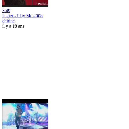
3:49
Usher - Play Me 2008
chirine
il y a 18 ans