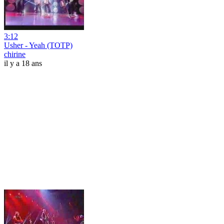
3:12
Usher - Yeah (TOTP)
chirine
il y a 18 ans