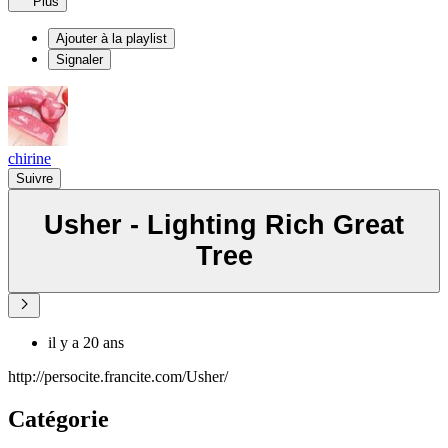
Plus
Ajouter à la playlist
Signaler
chirine
Suivre
Usher - Lighting Rich Great
Tree
il y a 20 ans
http://persocite.francite.com/Usher/
Catégorie