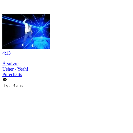
4:13
|
À suivre
Usher - Yeah!
Purecharts
il y a 3 ans