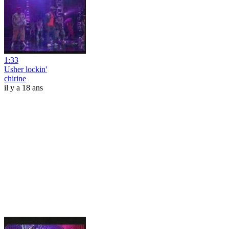
1:33
Usher lockin'
chirine
il y a 18 ans