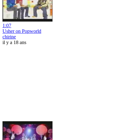
1:07
Usher on Popworld
chirine
il y a 18 ans