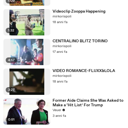
1:09
Videoclip Zooppa Happening
mirkorispoli
18 anni fa
1:32
CENTRALINO BLITZ TORINO
mirkorispoli
17 anni fa
4:57
VIDEO ROMANCE-FLUXX&LOLA
mirkorispoli
18 anni fa
3:27
Former Aide Claims She Was Asked to
Make a ‘Hit List’ For Trump
Veuer
3 anni fa
0:51