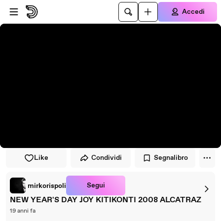
Vai al lettore
Passa al contenuto principale
Accedi
Like
Condividi
Segnalibro
Segui
mirkorispoli
NEW YEAR'S DAY JOY KITIKONTI 2008 ALCATRAZ
19 anni fa