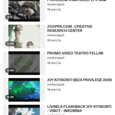
Promotional Video SALEPEPE wear
mirkorispoli
18 anni fa
3:11
ZOOPPA.COM : CREATIVE
RESEARCH CENTER
mirkorispoli
18 anni fa
0:56
PROMO VIDEO TEATRO FELLINI
mirkorispoli
18 anni fa
0:44
JOY KITIKONTI IBIZA PRIVILEGE 2008
mirkorispoli
18 anni fa
6:38
LIVING A FLASHBACK JOY KITIKONTI
- VIBOT - INSOMNIA