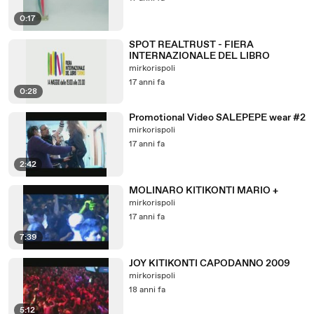
0:17
SPOT REALTRUST - FIERA
INTERNAZIONALE DEL LIBRO
mirkorispoli
17 anni fa
0:28
Promotional Video SALEPEPE wear #2
mirkorispoli
17 anni fa
2:42
MOLINARO KITIKONTI MARIO +
mirkorispoli
17 anni fa
7:39
JOY KITIKONTI CAPODANNO 2009
mirkorispoli
18 anni fa
5:12