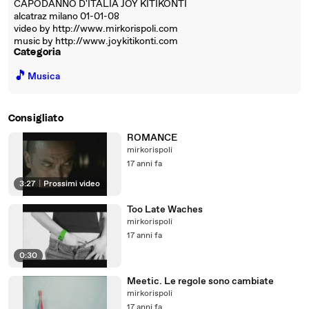
CAPODANNO D'ITALIA JOY KITIKONTI
alcatraz milano 01-01-08
video by http://www.mirkorispoli.com
music by http://www.joykitikonti.com
Categoria
🎵
Musica
Consigliato
ROMANCE
mirkorispoli
17 anni fa
3:27
|
Prossimi video
Too Late Waches
mirkorispoli
17 anni fa
0:30
Meetic. Le regole sono cambiate
mirkorispoli
17 anni fa