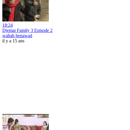
18:24
Djemai Family 3 Episode 2
wahab benawad
il y a 15 ans