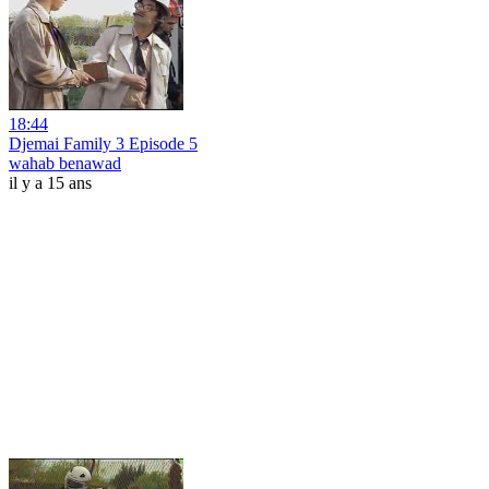
18:44
Djemai Family 3 Episode 5
wahab benawad
il y a 15 ans