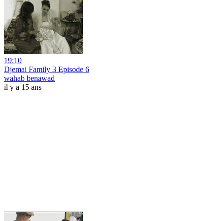
19:10
Djemai Family 3 Episode 6
wahab benawad
il y a 15 ans