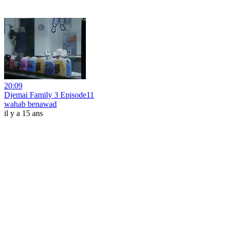
20:09
Djemai Family 3 Episode11
wahab benawad
il y a 15 ans