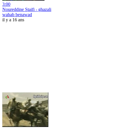
3:00
Noureddine Staifi - ghazali
wahab benawad
il y a 16 ans