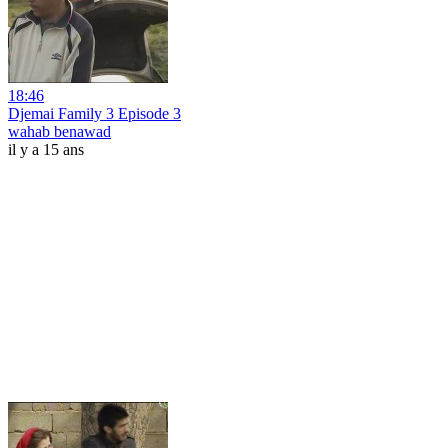
18:46
Djemai Family 3 Episode 3
wahab benawad
il y a 15 ans