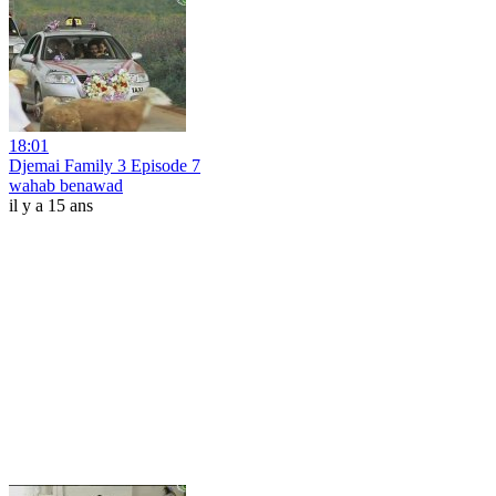
18:01
Djemai Family 3 Episode 7
wahab benawad
il y a 15 ans