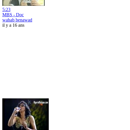
5:23
MBS - Doc
wahab benawad
il y a 16 ans