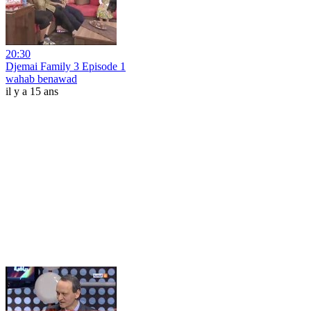
20:30
Djemai Family 3 Episode 1
wahab benawad
il y a 15 ans