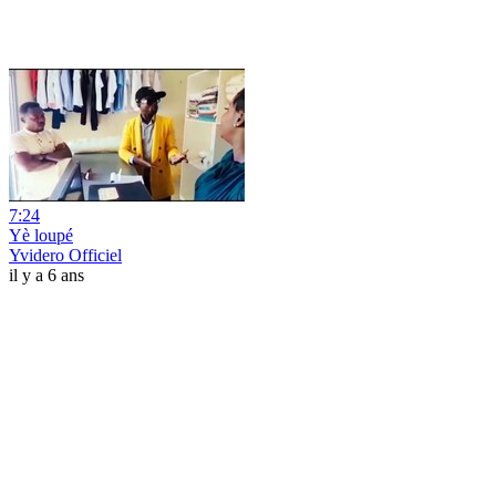
7:24
Yè loupé
Yvidero Officiel
il y a 6 ans