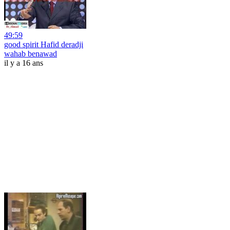
49:59
good spirit Hafid deradji
wahab benawad
il y a 16 ans