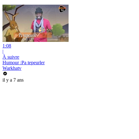
1:08
|
À suivre
Humour :Pa tepeurler
Warkhatv
il y a 7 ans