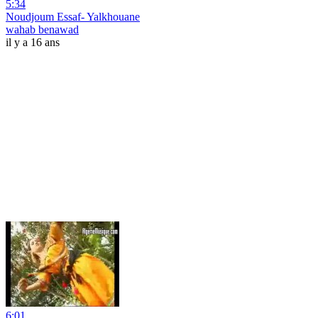
5:34
Noudjoum Essaf- Yalkhouane
wahab benawad
il y a 16 ans
6:01