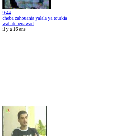
9:44
cheba zahouania yalala ya tourkia
wahab benawad
il y a 16 ans