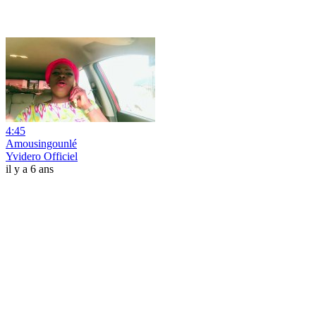
4:45
Amousingounlé
Yvidero Officiel
il y a 6 ans