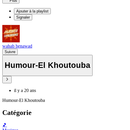
Plus
Ajouter à la playlist
Signaler
wahab benawad
Suivre
Humour-El Khoutouba
il y a 20 ans
Humour-El Khoutouba
Catégorie
🎵