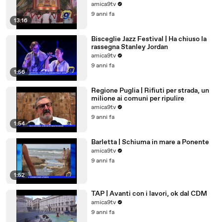
Martiri
amica9tv
9 anni fa
13:16
Bisceglie Jazz Festival | Ha chiuso la
rassegna Stanley Jordan
amica9tv
9 anni fa
1:56
Regione Puglia | Rifiuti per strada, un
milione ai comuni per ripulire
amica9tv
9 anni fa
1:54
Barletta | Schiuma in mare a Ponente
amica9tv
9 anni fa
1:52
TAP | Avanti con i lavori, ok dal CDM
amica9tv
9 anni fa