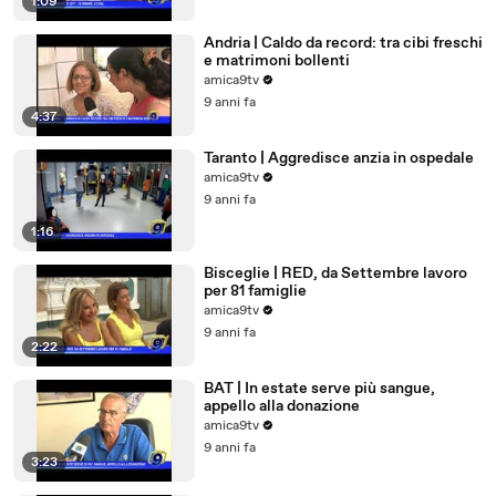
1:09
Andria | Caldo da record: tra cibi freschi
e matrimoni bollenti
amica9tv
9 anni fa
4:37
Taranto | Aggredisce anzia in ospedale
amica9tv
9 anni fa
1:16
Bisceglie | RED, da Settembre lavoro
per 81 famiglie
amica9tv
9 anni fa
2:22
BAT | In estate serve più sangue,
appello alla donazione
amica9tv
9 anni fa
3:23