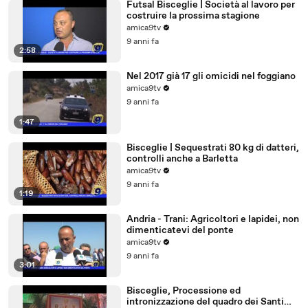
Futsal Bisceglie | Società al lavoro per
costruire la prossima stagione
amica9tv
9 anni fa
2:58
Nel 2017 già 17 gli omicidi nel foggiano
amica9tv
9 anni fa
1:47
Bisceglie | Sequestrati 80 kg di datteri,
controlli anche a Barletta
amica9tv
9 anni fa
1:19
Andria - Trani: Agricoltori e lapidei, non
dimenticatevi del ponte
amica9tv
9 anni fa
3:01
Bisceglie, Processione ed
intronizzazione del quadro dei Santi