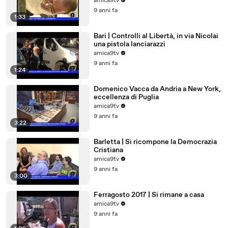
amica9tv
9 anni fa
1:33
Bari | Controlli al Libertà, in via Nicolai
una pistola lanciarazzi
amica9tv
9 anni fa
1:24
Domenico Vacca da Andria a New York,
eccellenza di Puglia
amica9tv
9 anni fa
3:22
Barletta | Si ricompone la Democrazia
Cristiana
amica9tv
9 anni fa
3:00
Ferragosto 2017 | Si rimane a casa
amica9tv
9 anni fa