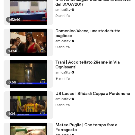
del 31/07/2017
amica9tv
9 anni fa
1:52:46
Domenico Vacca, una storia tutta
pugliese
amica9tv
9 anni fa
13:58
Trani | Accoltellato 28enne in Via
Ognissanti
amica9tv
9 anni fa
0:56
US Lecce | Sfida di Coppa a Pordenone
amica9tv
9 anni fa
1:34
Meteo Puglia | Che tempo farà a
Ferragosto