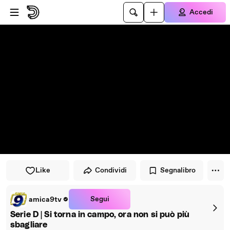
Vai al lettore
Passa al contenuto principale
Accedi
Like
Condividi
Segnalibro
Segui
amica9tv
Serie D | Si torna in campo, ora non si può più
sbagliare