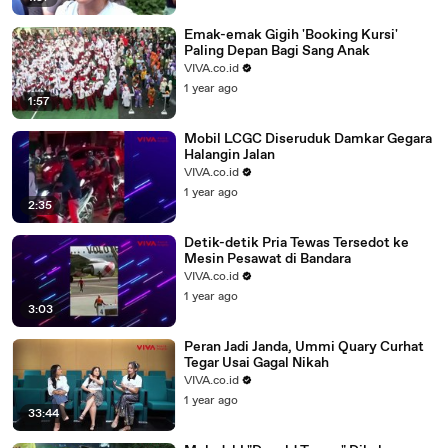
Emak-emak Gigih 'Booking Kursi'
Paling Depan Bagi Sang Anak
VIVA.co.id
1 year ago
1:57
Mobil LCGC Diseruduk Damkar Gegara
Halangin Jalan
VIVA.co.id
1 year ago
2:35
Detik-detik Pria Tewas Tersedot ke
Mesin Pesawat di Bandara
VIVA.co.id
1 year ago
3:03
Peran Jadi Janda, Ummi Quary Curhat
Tegar Usai Gagal Nikah
VIVA.co.id
1 year ago
33:44