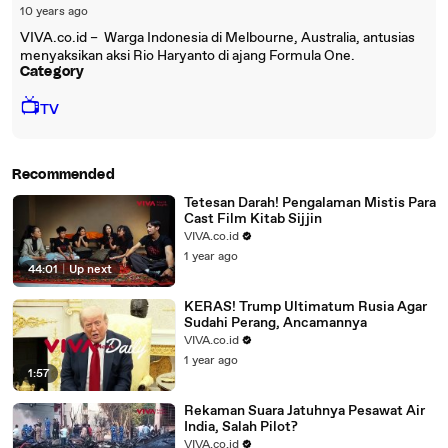
10 years ago
VIVA.co.id – Warga Indonesia di Melbourne, Australia, antusias
menyaksikan aksi Rio Haryanto di ajang Formula One.
Category
📺
TV
Recommended
Tetesan Darah! Pengalaman Mistis Para
Cast Film Kitab Sijjin
VIVA.co.id
1 year ago
44:01
|
Up next
KERAS! Trump Ultimatum Rusia Agar
Sudahi Perang, Ancamannya
VIVA.co.id
1 year ago
1:57
Rekaman Suara Jatuhnya Pesawat Air
India, Salah Pilot?
VIVA.co.id