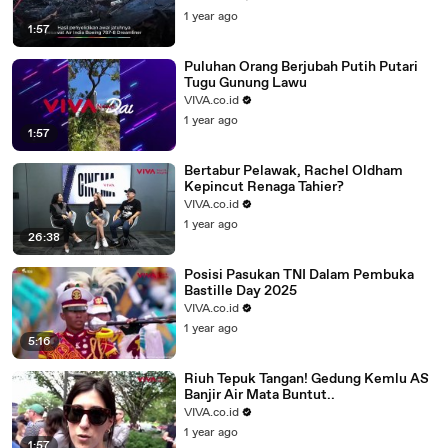
1 year ago
1:57
Puluhan Orang Berjubah Putih Putari
Tugu Gunung Lawu
VIVA.co.id
1 year ago
1:57
Bertabur Pelawak, Rachel Oldham
Kepincut Renaga Tahier?
VIVA.co.id
1 year ago
26:38
Posisi Pasukan TNI Dalam Pembuka
Bastille Day 2025
VIVA.co.id
1 year ago
5:16
Riuh Tepuk Tangan! Gedung Kemlu AS
Banjir Air Mata Buntut..
VIVA.co.id
1 year ago
1:57