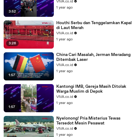
VIVA.co.id
1 year ago
3:52
Houthi Serbu dan Tenggelamkan Kapal
di Laut Merah
VIVA.co.id
1 year ago
3:26
China Cari Masalah, Jerman Meradang
Ditembak Laser
VIVA.co.id
1 year ago
1:57
Kantongi IMB, Gereja Masih Ditolak
Warga Muslim di Depok
VIVA.co.id
1 year ago
1:57
Nyelonong! Pria Misterius Tewas
Tersedot Mesin Pesawat
VIVA.co.id
1 year ago