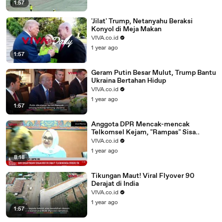
1:57
'Jilat' Trump, Netanyahu Beraksi
Konyol di Meja Makan
VIVA.co.id
1 year ago
1:57
Geram Putin Besar Mulut, Trump Bantu
Ukraina Bertahan Hidup
VIVA.co.id
1 year ago
1:57
Anggota DPR Mencak-mencak
Telkomsel Kejam, "Rampas" Sisa..
VIVA.co.id
1 year ago
8:18
Tikungan Maut! Viral Flyover 90
Derajat di India
VIVA.co.id
1 year ago
1:57