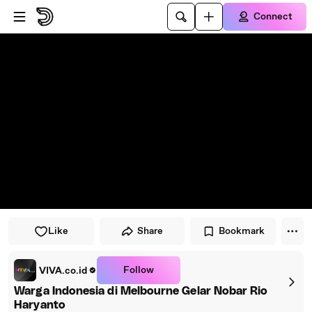
Skip to player
Skip to main content
Connect
Like
Share
Bookmark
Follow
VIVA.co.id
Warga Indonesia di Melbourne Gelar Nobar Rio
Haryanto