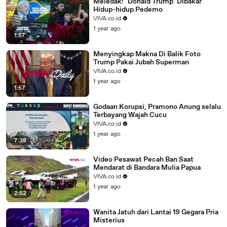
Meledak! "Donald Trump" Dibakar
Hidup-hidup Pedemo
VIVA.co.id
1 year ago
1:57
Menyingkap Makna Di Balik Foto
Trump Pakai Jubah Superman
VIVA.co.id
1 year ago
1:57
Godaan Korupsi, Pramono Anung selalu
Terbayang Wajah Cucu
VIVA.co.id
1 year ago
7:38
Video Pesawat Pecah Ban Saat
Mendarat di Bandara Mulia Papua
VIVA.co.id
1 year ago
2:52
Wanita Jatuh dari Lantai 19 Gegara Pria
Misterius