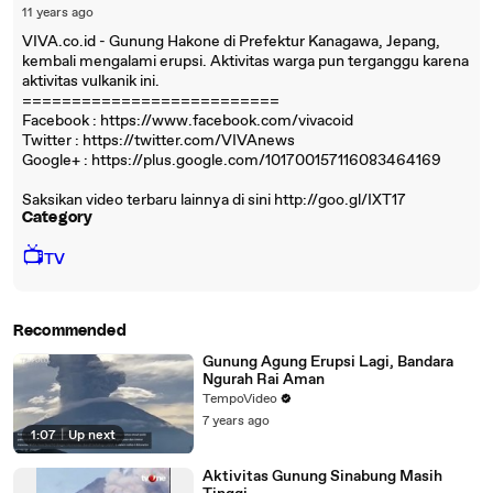
11 years ago
VIVA.co.id - Gunung Hakone di Prefektur Kanagawa, Jepang,
kembali mengalami erupsi. Aktivitas warga pun terganggu karena
aktivitas vulkanik ini.
==========================
Facebook : https://www.facebook.com/vivacoid
Twitter : https://twitter.com/VIVAnews‎
Google+ : https://plus.google.com/101700157116083464169
Saksikan video terbaru lainnya di sini http://goo.gl/IXT17
Category
📺
TV
Recommended
Gunung Agung Erupsi Lagi, Bandara
Ngurah Rai Aman
TempoVideo
7 years ago
1:07
|
Up next
Aktivitas Gunung Sinabung Masih