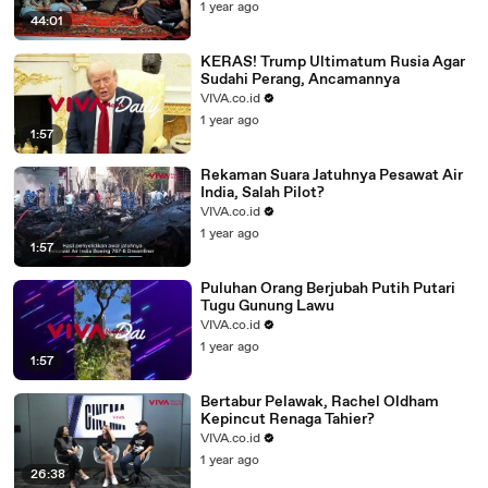
1 year ago
44:01
KERAS! Trump Ultimatum Rusia Agar
Sudahi Perang, Ancamannya
VIVA.co.id
1 year ago
1:57
Rekaman Suara Jatuhnya Pesawat Air
India, Salah Pilot?
VIVA.co.id
1 year ago
1:57
Puluhan Orang Berjubah Putih Putari
Tugu Gunung Lawu
VIVA.co.id
1 year ago
1:57
Bertabur Pelawak, Rachel Oldham
Kepincut Renaga Tahier?
VIVA.co.id
1 year ago
26:38