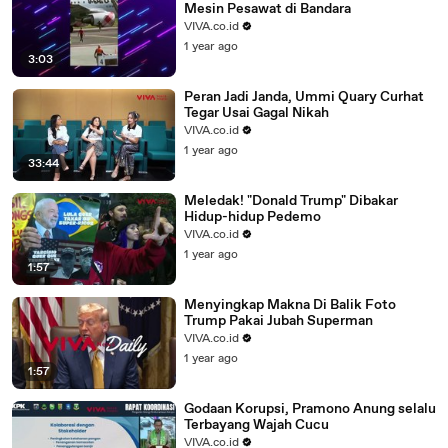
Mesin Pesawat di Bandara
VIVA.co.id
1 year ago
3:03
Peran Jadi Janda, Ummi Quary Curhat
Tegar Usai Gagal Nikah
VIVA.co.id
1 year ago
33:44
Meledak! "Donald Trump" Dibakar
Hidup-hidup Pedemo
VIVA.co.id
1 year ago
1:57
Menyingkap Makna Di Balik Foto
Trump Pakai Jubah Superman
VIVA.co.id
1 year ago
1:57
Godaan Korupsi, Pramono Anung selalu
Terbayang Wajah Cucu
VIVA.co.id