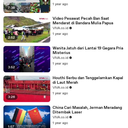
1 year ago
7:38
Video Pesawat Pecah Ban Saat
Mendarat di Bandara Mulia Papua
VIVA.co.id
1 year ago
2:52
Wanita Jatuh dari Lantai 19 Gegara Pria
Misterius
VIVA.co.id
1 year ago
3:52
Houthi Serbu dan Tenggelamkan Kapal
di Laut Merah
VIVA.co.id
1 year ago
3:26
China Cari Masalah, Jerman Meradang
Ditembak Laser
VIVA.co.id
1 year ago
1:57