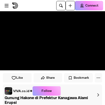
Skip to player
Skip to main content
Connect
Like
Share
Bookmark
Follow
VIVA.co.id
Gunung Hakone di Prefektur Kanagawa Alami
Erupsi