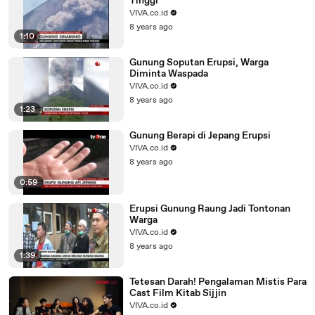
Tinggi
VIVA.co.id
8 years ago
1:10
Gunung Soputan Erupsi, Warga
Diminta Waspada
VIVA.co.id
8 years ago
1:23
Gunung Berapi di Jepang Erupsi
VIVA.co.id
8 years ago
0:59
Erupsi Gunung Raung Jadi Tontonan
Warga
VIVA.co.id
8 years ago
1:39
Tetesan Darah! Pengalaman Mistis Para
Cast Film Kitab Sijjin
VIVA.co.id