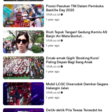
Posisi Pasukan TNI Dalam Pembuka
Bastille Day 2025
VIVA.co.id
1 year ago
5:16
Riuh Tepuk Tangan! Gedung Kemlu AS
Banjir Air Mata Buntut..
VIVA.co.id
1 year ago
1:57
Emak-emak Gigih 'Booking Kursi'
Paling Depan Bagi Sang Anak
VIVA.co.id
1 year ago
1:57
Mobil LCGC Diseruduk Damkar Gegara
Halangin Jalan
VIVA.co.id
1 year ago
2:35
Detik-detik Pria Tewas Tersedot ke