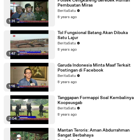
Polsek Cengkareng Gerebek Rumah
Pembuatan Miras
BeritaSatu
8 years ago
1:31
Tol Fungsional Batang Akan Dibuka
Satu Lajur
BeritaSatu
8 years ago
1:47
Garuda Indonesia Minta Maaf Terkait
Postingan di Facebook
BeritaSatu
8 years ago
1:16
Tanggapan Formappi Soal Kembalinya
Koopsusgab
BeritaSatu
8 years ago
2:04
Mantan Teroris: Aman Abdurrahman
Sangat Berbahaya