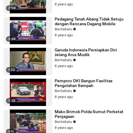
8 years ago
2:08
Pedagang Tanah Abang Tidak Setuju
dengan Rencana Dagang Mobile
BeritaSatu
8 years ago
2:29
Garuda Indonesia Persiapkan Diri
Jelang Arus Mudik
BeritaSatu
8 years ago
1:23
Pemprov DKI Bangun Fasilitas
Pengolahan Sampah
BeritaSatu
8 years ago
7:32
Mako Brimob Polda Sumut Perketat
Penjagaan
BeritaSatu
8 years ago
1:11