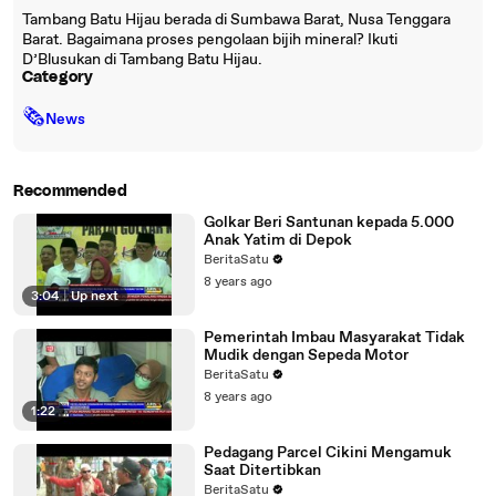
Tambang Batu Hijau berada di Sumbawa Barat, Nusa Tenggara
Barat. Bagaimana proses pengolaan bijih mineral? Ikuti
D’Blusukan di Tambang Batu Hijau.
Category
🗞
News
Recommended
Golkar Beri Santunan kepada 5.000
Anak Yatim di Depok
BeritaSatu
8 years ago
3:04
|
Up next
Pemerintah Imbau Masyarakat Tidak
Mudik dengan Sepeda Motor
BeritaSatu
8 years ago
1:22
Pedagang Parcel Cikini Mengamuk
Saat Ditertibkan
BeritaSatu