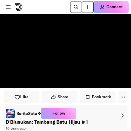
Skip to player
Skip to main content
Connect
Like
Share
Bookmark
Follow
BeritaSatu
D’Blusukan: Tambang Batu Hijau # 1
10 years ago