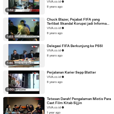
VIVA.co.id
8 years ago
0:52
Chuck Blazer, Pejabat FIFA yang
Terlibat Skandal Korupsi jadi Informan
FBI
VIVA.co.id
8 years ago
1:03
Delegasi FIFA Berkunjung ke PSSI
VIVA.co.id
8 years ago
1:44
Perjalanan Karier Sepp Blatter
VIVA.co.id
8 years ago
2:00
Tetesan Darah! Pengalaman Mistis Para
Cast Film Kitab Sijjin
VIVA.co.id
1 year ago