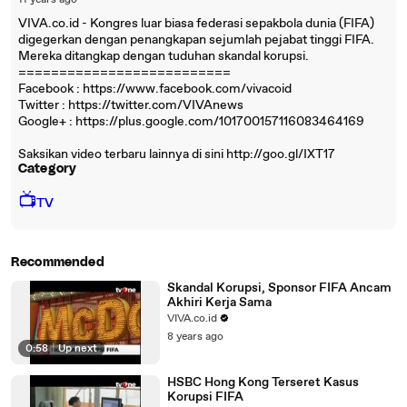
11 years ago
VIVA.co.id - Kongres luar biasa federasi sepakbola dunia (FIFA)
digegerkan dengan penangkapan sejumlah pejabat tinggi FIFA.
Mereka ditangkap dengan tuduhan skandal korupsi.
==========================
Facebook : https://www.facebook.com/vivacoid
Twitter : https://twitter.com/VIVAnews‎
Google+ : https://plus.google.com/101700157116083464169
Saksikan video terbaru lainnya di sini http://goo.gl/IXT17
Category
📺
TV
Recommended
Skandal Korupsi, Sponsor FIFA Ancam
Akhiri Kerja Sama
VIVA.co.id
8 years ago
0:58
|
Up next
HSBC Hong Kong Terseret Kasus
Korupsi FIFA