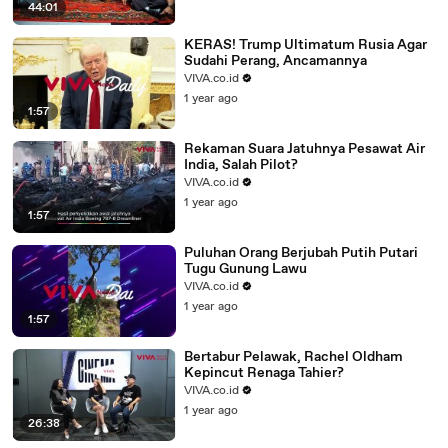
44:01
KERAS! Trump Ultimatum Rusia Agar
Sudahi Perang, Ancamannya
VIVA.co.id
1 year ago
1:57
Rekaman Suara Jatuhnya Pesawat Air
India, Salah Pilot?
VIVA.co.id
1 year ago
1:57
Puluhan Orang Berjubah Putih Putari
Tugu Gunung Lawu
VIVA.co.id
1 year ago
1:57
Bertabur Pelawak, Rachel Oldham
Kepincut Renaga Tahier?
VIVA.co.id
1 year ago
26:38