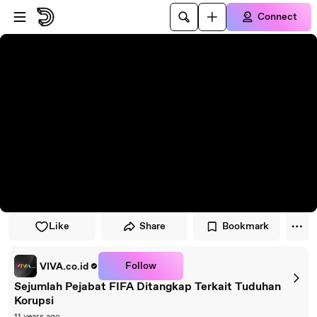
Skip to player
Skip to main content
Connect
Like
Share
Bookmark
Follow
VIVA.co.id
Sejumlah Pejabat FIFA Ditangkap Terkait Tuduhan
Korupsi