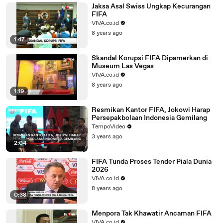
Jaksa Asal Swiss Ungkap Kecurangan
FIFA
VIVA.co.id
8 years ago
1:47
Skandal Korupsi FIFA Dipamerkan di
Museum Las Vegas
VIVA.co.id
8 years ago
1:19
Resmikan Kantor FIFA, Jokowi Harap
Persepakbolaan Indonesia Gemilang
TempoVideo
3 years ago
2:04
FIFA Tunda Proses Tender Piala Dunia
2026
VIVA.co.id
8 years ago
0:38
Menpora Tak Khawatir Ancaman FIFA
VIVA.co.id