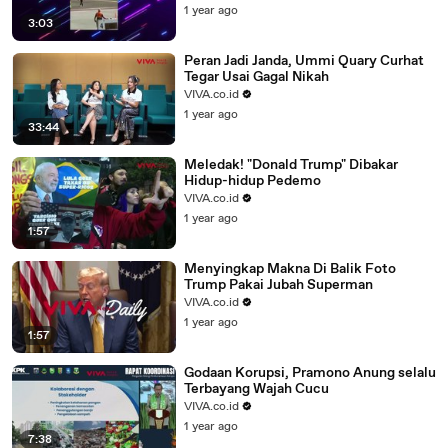
1 year ago
3:03
Peran Jadi Janda, Ummi Quary Curhat
Tegar Usai Gagal Nikah
VIVA.co.id
1 year ago
33:44
Meledak! "Donald Trump" Dibakar
Hidup-hidup Pedemo
VIVA.co.id
1 year ago
1:57
Menyingkap Makna Di Balik Foto
Trump Pakai Jubah Superman
VIVA.co.id
1 year ago
1:57
Godaan Korupsi, Pramono Anung selalu
Terbayang Wajah Cucu
VIVA.co.id
1 year ago
7:38