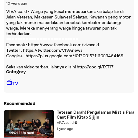
10 years ago
VIVA.co.id - Warga yang kesal membubarkan aksi balap liar di
Jalan Veteran, Makassar, Sulawesi Selatan. Kawanan geng motor
yang tak menerima perlakuan tersebut kembali mendatangi
warga. Mereka menyerang warga hingga tawuran pun tak
terhindarkan.
==========================
Facebook : https://www.facebook.com/vivacoid
Twitter : https://twitter.com/VIVAnews‎
Google+ : https://plus.google.com/101700157116083464169
Saksikan video terbaru lainnya di sini http://goo.gl/IXT17
Category
📺
TV
Recommended
Tetesan Darah! Pengalaman Mistis Para
Cast Film Kitab Sijjin
VIVA.co.id
1 year ago
44:01
|
Up next