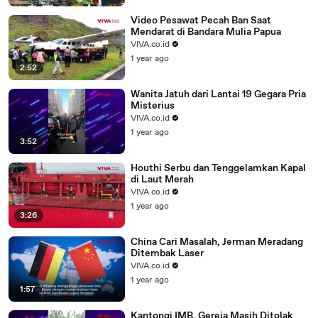
Video Pesawat Pecah Ban Saat
Mendarat di Bandara Mulia Papua
VIVA.co.id
1 year ago
2:52
Wanita Jatuh dari Lantai 19 Gegara Pria
Misterius
VIVA.co.id
1 year ago
3:52
Houthi Serbu dan Tenggelamkan Kapal
di Laut Merah
VIVA.co.id
1 year ago
3:26
China Cari Masalah, Jerman Meradang
Ditembak Laser
VIVA.co.id
1 year ago
1:57
Kantongi IMB, Gereja Masih Ditolak