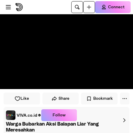
Skip to player
Skip to main content
Connect
Like
Share
Bookmark
Follow
VIVA.co.id
Warga Bubarkan Aksi Balapan Liar Yang
Meresahkan