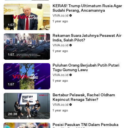
KERAS! Trump Ultimatum Rusia Agar
Sudahi Perang, Ancamannya
VIVA.co.id
1 year ago
1:57
Rekaman Suara Jatuhnya Pesawat Air
India, Salah Pilot?
VIVA.co.id
1 year ago
1:57
Puluhan Orang Berjubah Putih Putari
Tugu Gunung Lawu
VIVA.co.id
1 year ago
1:57
Bertabur Pelawak, Rachel Oldham
Kepincut Renaga Tahier?
VIVA.co.id
1 year ago
26:38
Posisi Pasukan TNI Dalam Pembuka