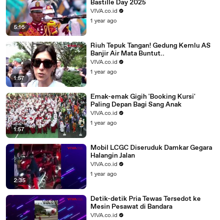
Bastille Day 2025
VIVA.co.id
1 year ago
5:16
Riuh Tepuk Tangan! Gedung Kemlu AS
Banjir Air Mata Buntut..
VIVA.co.id
1 year ago
1:57
Emak-emak Gigih 'Booking Kursi'
Paling Depan Bagi Sang Anak
VIVA.co.id
1 year ago
1:57
Mobil LCGC Diseruduk Damkar Gegara
Halangin Jalan
VIVA.co.id
1 year ago
2:35
Detik-detik Pria Tewas Tersedot ke
Mesin Pesawat di Bandara
VIVA.co.id