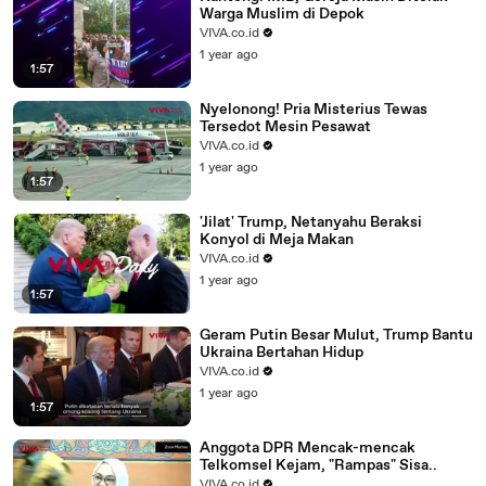
Warga Muslim di Depok
VIVA.co.id
1 year ago
1:57
Nyelonong! Pria Misterius Tewas
Tersedot Mesin Pesawat
VIVA.co.id
1 year ago
1:57
'Jilat' Trump, Netanyahu Beraksi
Konyol di Meja Makan
VIVA.co.id
1 year ago
1:57
Geram Putin Besar Mulut, Trump Bantu
Ukraina Bertahan Hidup
VIVA.co.id
1 year ago
1:57
Anggota DPR Mencak-mencak
Telkomsel Kejam, "Rampas" Sisa..
VIVA.co.id