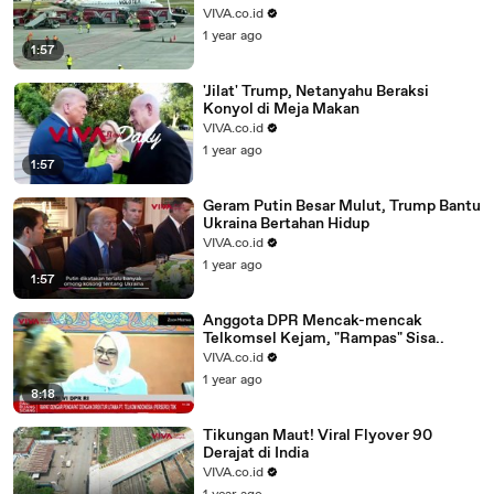
VIVA.co.id
1 year ago
1:57
'Jilat' Trump, Netanyahu Beraksi
Konyol di Meja Makan
VIVA.co.id
1 year ago
1:57
Geram Putin Besar Mulut, Trump Bantu
Ukraina Bertahan Hidup
VIVA.co.id
1 year ago
1:57
Anggota DPR Mencak-mencak
Telkomsel Kejam, "Rampas" Sisa..
VIVA.co.id
1 year ago
8:18
Tikungan Maut! Viral Flyover 90
Derajat di India
VIVA.co.id