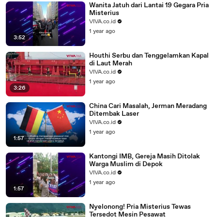
Wanita Jatuh dari Lantai 19 Gegara Pria
Misterius
VIVA.co.id
1 year ago
3:52
Houthi Serbu dan Tenggelamkan Kapal
di Laut Merah
VIVA.co.id
1 year ago
3:26
China Cari Masalah, Jerman Meradang
Ditembak Laser
VIVA.co.id
1 year ago
1:57
Kantongi IMB, Gereja Masih Ditolak
Warga Muslim di Depok
VIVA.co.id
1 year ago
1:57
Nyelonong! Pria Misterius Tewas
Tersedot Mesin Pesawat