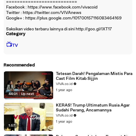
==========================
Facebook : https://www.facebook.com/vivacoid
Twitter : https://twitter.com/VIVAnews‎
Google+ : https://plus.google.com/101700157116083464169
Saksikan video terbaru lainnya di sini http://goo.gl/IXT17
Category
📺
TV
Recommended
Tetesan Darah! Pengalaman Mistis Para
Cast Film Kitab Sijjin
VIVA.co.id
1 year ago
44:01
|
Up next
KERAS! Trump Ultimatum Rusia Agar
Sudahi Perang, Ancamannya
VIVA.co.id
1 year ago
1:57