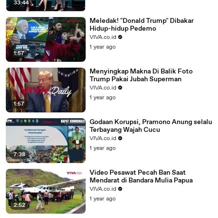
33:44
Meledak! "Donald Trump" Dibakar
Hidup-hidup Pedemo
VIVA.co.id
1 year ago
1:57
Menyingkap Makna Di Balik Foto
Trump Pakai Jubah Superman
VIVA.co.id
1 year ago
1:57
Godaan Korupsi, Pramono Anung selalu
Terbayang Wajah Cucu
VIVA.co.id
1 year ago
7:38
Video Pesawat Pecah Ban Saat
Mendarat di Bandara Mulia Papua
VIVA.co.id
1 year ago
2:52