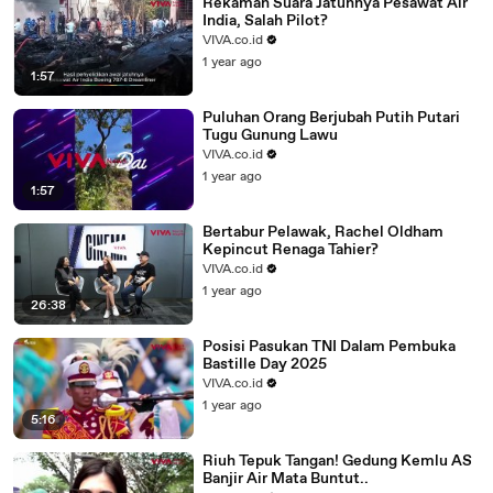
Rekaman Suara Jatuhnya Pesawat Air
India, Salah Pilot?
VIVA.co.id
1 year ago
1:57
Puluhan Orang Berjubah Putih Putari
Tugu Gunung Lawu
VIVA.co.id
1 year ago
1:57
Bertabur Pelawak, Rachel Oldham
Kepincut Renaga Tahier?
VIVA.co.id
1 year ago
26:38
Posisi Pasukan TNI Dalam Pembuka
Bastille Day 2025
VIVA.co.id
1 year ago
5:16
Riuh Tepuk Tangan! Gedung Kemlu AS
Banjir Air Mata Buntut..