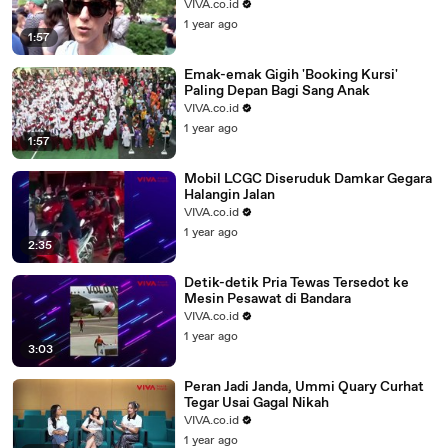
VIVA.co.id
1 year ago
1:57
Emak-emak Gigih 'Booking Kursi'
Paling Depan Bagi Sang Anak
VIVA.co.id
1 year ago
1:57
Mobil LCGC Diseruduk Damkar Gegara
Halangin Jalan
VIVA.co.id
1 year ago
2:35
Detik-detik Pria Tewas Tersedot ke
Mesin Pesawat di Bandara
VIVA.co.id
1 year ago
3:03
Peran Jadi Janda, Ummi Quary Curhat
Tegar Usai Gagal Nikah
VIVA.co.id
1 year ago