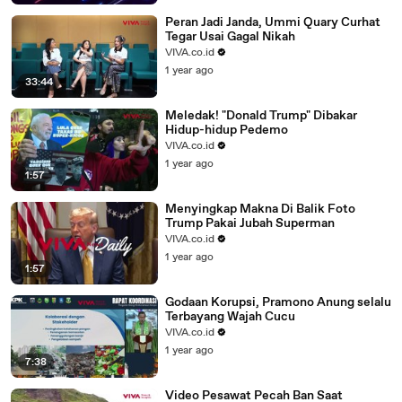
Peran Jadi Janda, Ummi Quary Curhat
Tegar Usai Gagal Nikah
VIVA.co.id
1 year ago
33:44
Meledak! "Donald Trump" Dibakar
Hidup-hidup Pedemo
VIVA.co.id
1 year ago
1:57
Menyingkap Makna Di Balik Foto
Trump Pakai Jubah Superman
VIVA.co.id
1 year ago
1:57
Godaan Korupsi, Pramono Anung selalu
Terbayang Wajah Cucu
VIVA.co.id
1 year ago
7:38
Video Pesawat Pecah Ban Saat