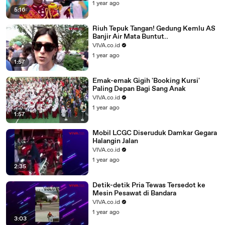
1 year ago
5:16
Riuh Tepuk Tangan! Gedung Kemlu AS
Banjir Air Mata Buntut..
VIVA.co.id
1 year ago
1:57
Emak-emak Gigih 'Booking Kursi'
Paling Depan Bagi Sang Anak
VIVA.co.id
1 year ago
1:57
Mobil LCGC Diseruduk Damkar Gegara
Halangin Jalan
VIVA.co.id
1 year ago
2:35
Detik-detik Pria Tewas Tersedot ke
Mesin Pesawat di Bandara
VIVA.co.id
1 year ago
3:03