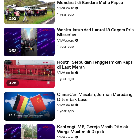
Mendarat di Bandara Mulia Papua
VIVA.co.id
1 year ago
2:52
Wanita Jatuh dari Lantai 19 Gegara Pria
Misterius
VIVA.co.id
1 year ago
3:52
Houthi Serbu dan Tenggelamkan Kapal
di Laut Merah
VIVA.co.id
1 year ago
3:26
China Cari Masalah, Jerman Meradang
Ditembak Laser
VIVA.co.id
1 year ago
1:57
Kantongi IMB, Gereja Masih Ditolak
Warga Muslim di Depok
VIVA.co.id