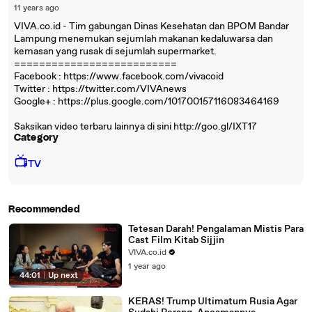
11 years ago
VIVA.co.id - Tim gabungan Dinas Kesehatan dan BPOM Bandar
Lampung menemukan sejumlah makanan kedaluwarsa dan
kemasan yang rusak di sejumlah supermarket.
==========================
Facebook : https://www.facebook.com/vivacoid
Twitter : https://twitter.com/VIVAnews‎
Google+ : https://plus.google.com/101700157116083464169
Saksikan video terbaru lainnya di sini http://goo.gl/IXT17
Category
📺
TV
Recommended
Tetesan Darah! Pengalaman Mistis Para
Cast Film Kitab Sijjin
VIVA.co.id
1 year ago
44:01
|
Up next
KERAS! Trump Ultimatum Rusia Agar