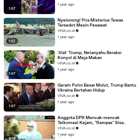
1 year ago
1:57
Nyelonong! Pria Misterius Tewas
Tersedot Mesin Pesawat
VIVA.co.id
1 year ago
1:57
'Jilat' Trump, Netanyahu Beraksi
Konyol di Meja Makan
VIVA.co.id
1 year ago
1:57
Geram Putin Besar Mulut, Trump Bantu
Ukraina Bertahan Hidup
VIVA.co.id
1 year ago
1:57
Anggota DPR Mencak-mencak
Telkomsel Kejam, "Rampas" Sisa..
VIVA.co.id
1 year ago
8:18