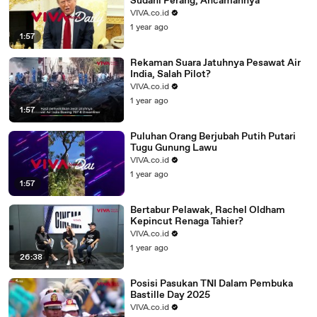
Sudahi Perang, Ancamannya
VIVA.co.id
1 year ago
1:57
Rekaman Suara Jatuhnya Pesawat Air
India, Salah Pilot?
VIVA.co.id
1 year ago
1:57
Puluhan Orang Berjubah Putih Putari
Tugu Gunung Lawu
VIVA.co.id
1 year ago
1:57
Bertabur Pelawak, Rachel Oldham
Kepincut Renaga Tahier?
VIVA.co.id
1 year ago
26:38
Posisi Pasukan TNI Dalam Pembuka
Bastille Day 2025
VIVA.co.id