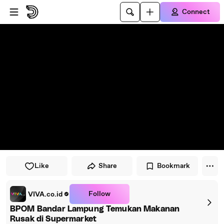
Skip to player
Skip to main content
Connect
Like
Share
Bookmark
Follow
VIVA.co.id
BPOM Bandar Lampung Temukan Makanan
Rusak di Supermarket