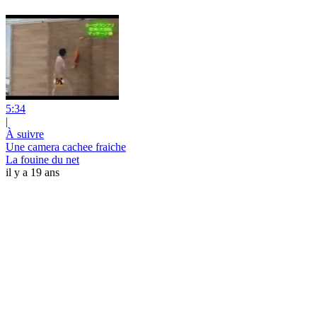
5:34
|
À suivre
Une camera cachee fraiche
La fouine du net
il y a 19 ans