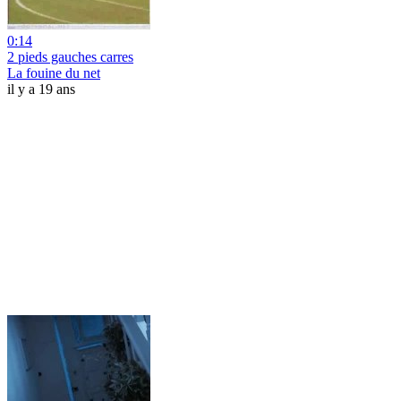
0:14
2 pieds gauches carres
La fouine du net
il y a 19 ans