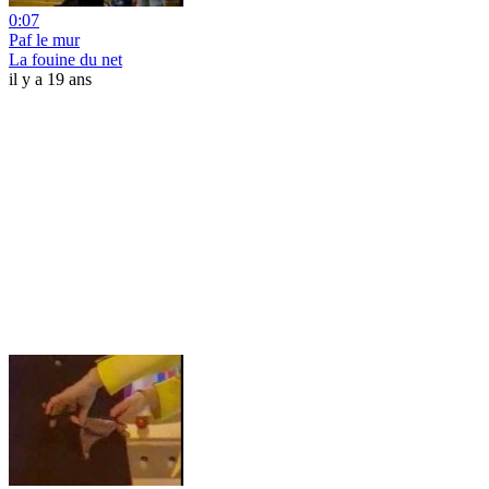
0:07
Paf le mur
La fouine du net
il y a 19 ans