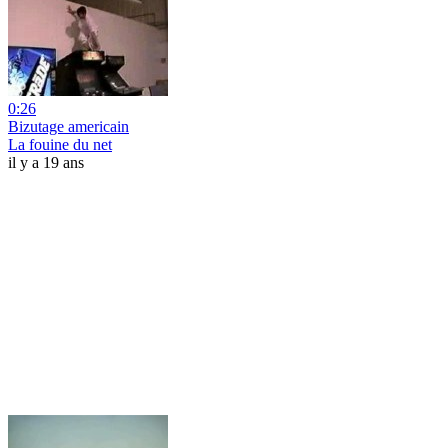
0:26
Bizutage americain
La fouine du net
il y a 19 ans