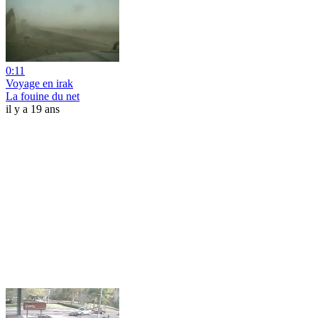
0:11
Voyage en irak
La fouine du net
il y a 19 ans