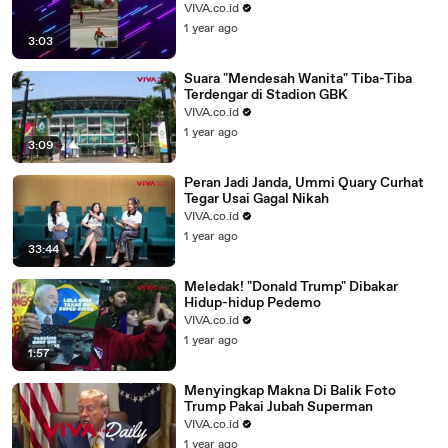
VIVA.co.id
1 year ago
3:03
Suara "Mendesah Wanita" Tiba-Tiba
Terdengar di Stadion GBK
VIVA.co.id
1 year ago
3:09
Peran Jadi Janda, Ummi Quary Curhat
Tegar Usai Gagal Nikah
VIVA.co.id
1 year ago
33:44
Meledak! "Donald Trump" Dibakar
Hidup-hidup Pedemo
VIVA.co.id
1 year ago
1:57
Menyingkap Makna Di Balik Foto
Trump Pakai Jubah Superman
VIVA.co.id
1 year ago