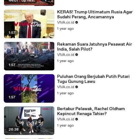
44:01
|
Up next
KERAS! Trump Ultimatum Rusia Agar
Sudahi Perang, Ancamannya
VIVA.co.id
1 year ago
1:57
Rekaman Suara Jatuhnya Pesawat Air
India, Salah Pilot?
VIVA.co.id
1 year ago
1:57
Puluhan Orang Berjubah Putih Putari
Tugu Gunung Lawu
VIVA.co.id
1 year ago
1:57
Bertabur Pelawak, Rachel Oldham
Kepincut Renaga Tahier?
VIVA.co.id
1 year ago
26:38