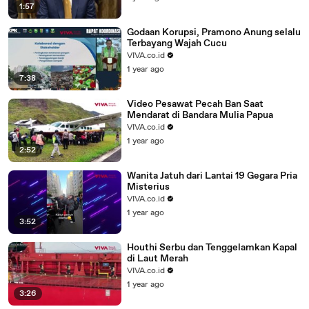
1:57
Godaan Korupsi, Pramono Anung selalu
Terbayang Wajah Cucu
VIVA.co.id
1 year ago
7:38
Video Pesawat Pecah Ban Saat
Mendarat di Bandara Mulia Papua
VIVA.co.id
1 year ago
2:52
Wanita Jatuh dari Lantai 19 Gegara Pria
Misterius
VIVA.co.id
1 year ago
3:52
Houthi Serbu dan Tenggelamkan Kapal
di Laut Merah
VIVA.co.id
1 year ago
3:26