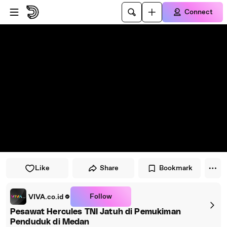
Skip to player
Skip to main content
Connect
Like
Share
Bookmark
Follow
VIVA.co.id
Pesawat Hercules TNI Jatuh di Pemukiman
Penduduk di Medan