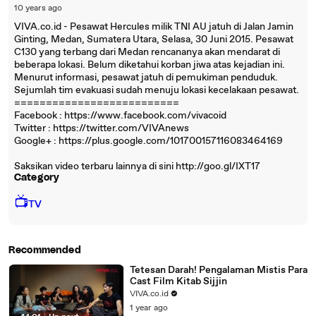
10 years ago
VIVA.co.id - Pesawat Hercules milik TNI AU jatuh di Jalan Jamin
Ginting, Medan, Sumatera Utara, Selasa, 30 Juni 2015. Pesawat
C130 yang terbang dari Medan rencananya akan mendarat di
beberapa lokasi. Belum diketahui korban jiwa atas kejadian ini.
Menurut informasi, pesawat jatuh di pemukiman penduduk.
Sejumlah tim evakuasi sudah menuju lokasi kecelakaan pesawat.
==========================
Facebook : https://www.facebook.com/vivacoid
Twitter : https://twitter.com/VIVAnews‎
Google+ : https://plus.google.com/101700157116083464169
Saksikan video terbaru lainnya di sini http://goo.gl/IXT17
Category
📺
TV
Recommended
Tetesan Darah! Pengalaman Mistis Para
Cast Film Kitab Sijjin
VIVA.co.id
1 year ago