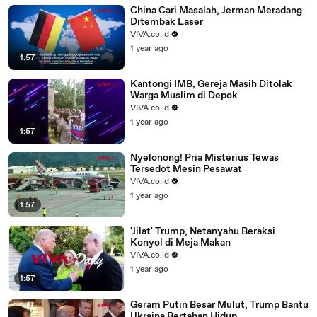
China Cari Masalah, Jerman Meradang
Ditembak Laser
VIVA.co.id
1 year ago
1:57
Kantongi IMB, Gereja Masih Ditolak
Warga Muslim di Depok
VIVA.co.id
1 year ago
1:57
Nyelonong! Pria Misterius Tewas
Tersedot Mesin Pesawat
VIVA.co.id
1 year ago
1:57
'Jilat' Trump, Netanyahu Beraksi
Konyol di Meja Makan
VIVA.co.id
1 year ago
1:57
Geram Putin Besar Mulut, Trump Bantu
Ukraina Bertahan Hidup