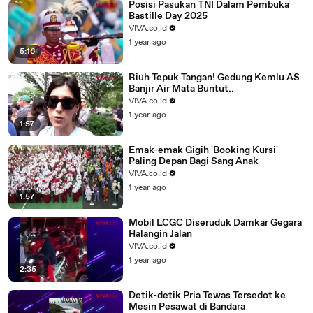
Posisi Pasukan TNI Dalam Pembuka
Bastille Day 2025
VIVA.co.id
1 year ago
5:16
Riuh Tepuk Tangan! Gedung Kemlu AS
Banjir Air Mata Buntut..
VIVA.co.id
1 year ago
1:57
Emak-emak Gigih 'Booking Kursi'
Paling Depan Bagi Sang Anak
VIVA.co.id
1 year ago
1:57
Mobil LCGC Diseruduk Damkar Gegara
Halangin Jalan
VIVA.co.id
1 year ago
2:35
Detik-detik Pria Tewas Tersedot ke
Mesin Pesawat di Bandara