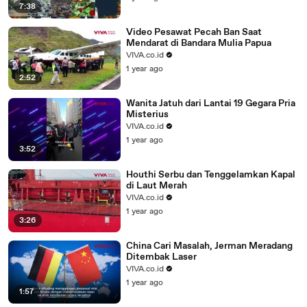
7:38
Video Pesawat Pecah Ban Saat
Mendarat di Bandara Mulia Papua
VIVA.co.id
1 year ago
2:52
Wanita Jatuh dari Lantai 19 Gegara Pria
Misterius
VIVA.co.id
1 year ago
3:52
Houthi Serbu dan Tenggelamkan Kapal
di Laut Merah
VIVA.co.id
1 year ago
3:26
China Cari Masalah, Jerman Meradang
Ditembak Laser
VIVA.co.id
1 year ago
1:57