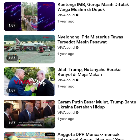
Kantongi IMB, Gereja Masih Ditolak
Warga Muslim di Depok
VIVA.co.id
1 year ago
1:57
Nyelonong! Pria Misterius Tewas
Tersedot Mesin Pesawat
VIVA.co.id
1 year ago
1:57
'Jilat' Trump, Netanyahu Beraksi
Konyol di Meja Makan
VIVA.co.id
1 year ago
1:57
Geram Putin Besar Mulut, Trump Bantu
Ukraina Bertahan Hidup
VIVA.co.id
1 year ago
1:57
Anggota DPR Mencak-mencak
Telkomsel Kejam, "Rampas" Sisa..