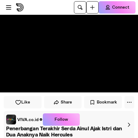
Skip to player
Skip to main content
Connect
Like
Share
Bookmark
Follow
VIVA.co.id
Penerbangan Terakhir Serda Ainul Ajak Istri dan
Dua Anaknya Naik Hercules