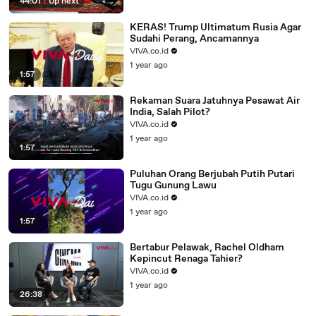
44:01
|
Up next
KERAS! Trump Ultimatum Rusia Agar
Sudahi Perang, Ancamannya
VIVA.co.id
1 year ago
1:57
Rekaman Suara Jatuhnya Pesawat Air
India, Salah Pilot?
VIVA.co.id
1 year ago
1:57
Puluhan Orang Berjubah Putih Putari
Tugu Gunung Lawu
VIVA.co.id
1 year ago
1:57
Bertabur Pelawak, Rachel Oldham
Kepincut Renaga Tahier?
VIVA.co.id
1 year ago
26:38