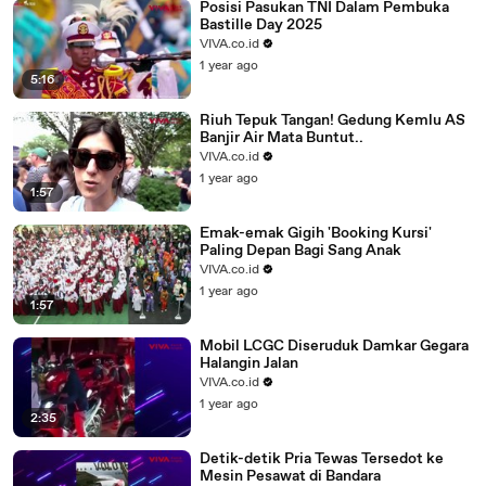
Posisi Pasukan TNI Dalam Pembuka
Bastille Day 2025
VIVA.co.id
1 year ago
5:16
Riuh Tepuk Tangan! Gedung Kemlu AS
Banjir Air Mata Buntut..
VIVA.co.id
1 year ago
1:57
Emak-emak Gigih 'Booking Kursi'
Paling Depan Bagi Sang Anak
VIVA.co.id
1 year ago
1:57
Mobil LCGC Diseruduk Damkar Gegara
Halangin Jalan
VIVA.co.id
1 year ago
2:35
Detik-detik Pria Tewas Tersedot ke
Mesin Pesawat di Bandara