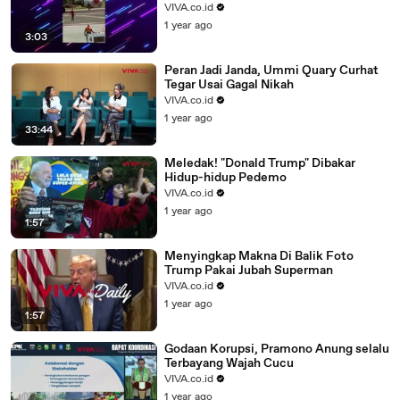
VIVA.co.id
1 year ago
3:03
Peran Jadi Janda, Ummi Quary Curhat
Tegar Usai Gagal Nikah
VIVA.co.id
1 year ago
33:44
Meledak! "Donald Trump" Dibakar
Hidup-hidup Pedemo
VIVA.co.id
1 year ago
1:57
Menyingkap Makna Di Balik Foto
Trump Pakai Jubah Superman
VIVA.co.id
1 year ago
1:57
Godaan Korupsi, Pramono Anung selalu
Terbayang Wajah Cucu
VIVA.co.id
1 year ago