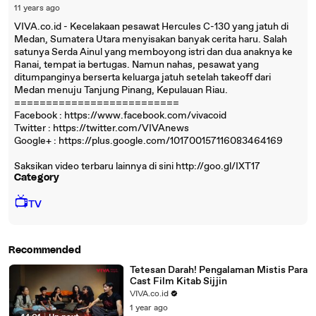
11 years ago
VIVA.co.id - Kecelakaan pesawat Hercules C-130 yang jatuh di
Medan, Sumatera Utara menyisakan banyak cerita haru. Salah
satunya Serda Ainul yang memboyong istri dan dua anaknya ke
Ranai, tempat ia bertugas. Namun nahas, pesawat yang
ditumpanginya berserta keluarga jatuh setelah takeoff dari
Medan menuju Tanjung Pinang, Kepulauan Riau.
==========================
Facebook : https://www.facebook.com/vivacoid
Twitter : https://twitter.com/VIVAnews‎
Google+ : https://plus.google.com/101700157116083464169
Saksikan video terbaru lainnya di sini http://goo.gl/IXT17
Category
📺
TV
Recommended
Tetesan Darah! Pengalaman Mistis Para
Cast Film Kitab Sijjin
VIVA.co.id
1 year ago