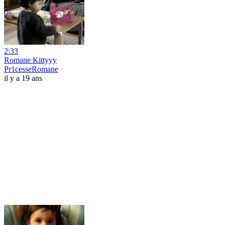
2:33
Romane Kittyyy
Pr1cesseRomane
il y a 19 ans