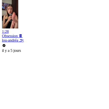
1:28
Obsession 🍫
lou-andréa ౨ৎ
il y a 5 jours