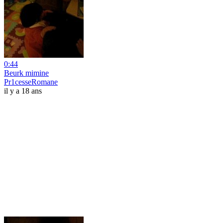
0:44
Beurk mimine
Pr1cesseRomane
il y a 18 ans