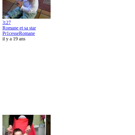
3:27
Romane et sa star
Pr1cesseRomane
il y a 19 ans