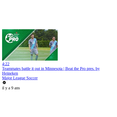
4:22
Teammates battle it out in Minnesota | Beat the Pro pres. by
Heineken
Major League Soccer
il y a 9 ans