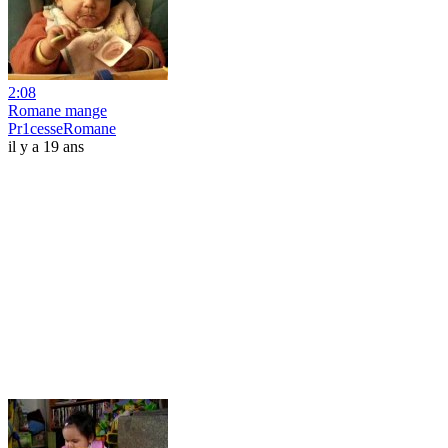
2:08
Romane mange
Pr1cesseRomane
il y a 19 ans