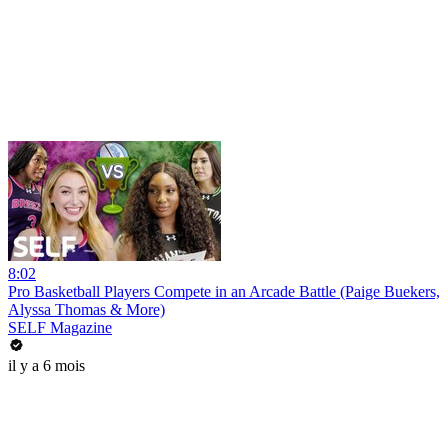
8:02
Pro Basketball Players Compete in an Arcade Battle (Paige Buekers,
Alyssa Thomas & More)
SELF Magazine
il y a 6 mois