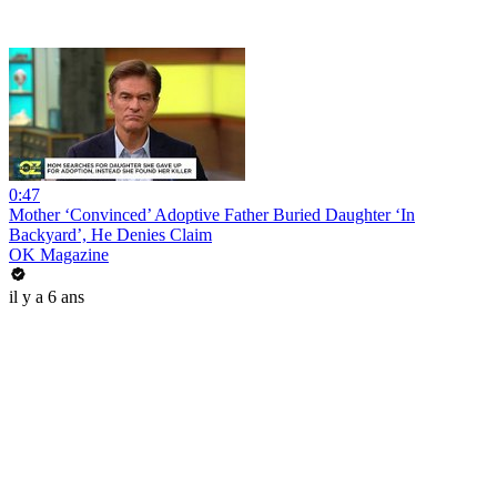
0:47
Mother ‘Convinced’ Adoptive Father Buried Daughter ‘In
Backyard’, He Denies Claim
OK Magazine
il y a 6 ans