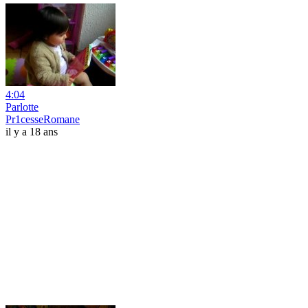
4:04
Parlotte
Pr1cesseRomane
il y a 18 ans