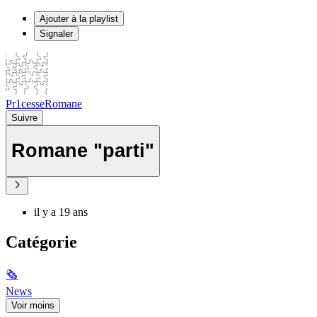
Ajouter à la playlist
Signaler
Pr1cesseRomane
Suivre
Romane "parti"
il y a 19 ans
Catégorie
🗞
News
Voir moins