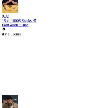
0:32
1$ vs 1000$ Steaks 🥩
FastGoodCuisine
il y a 5 jours