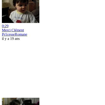
0:29
Merci Clément
Pr1cesseRomane
il y a 19 ans