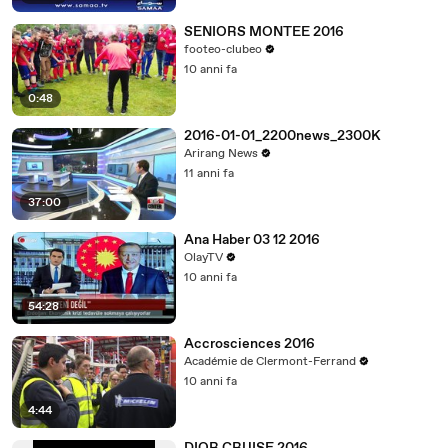
SENIORS MONTEE 2016
footeo-clubeo
10 anni fa
0:48
2016-01-01_2200news_2300K
Arirang News
11 anni fa
37:00
Ana Haber 03 12 2016
OlayTV
10 anni fa
54:28
Accrosciences 2016
Académie de Clermont-Ferrand
10 anni fa
4:44