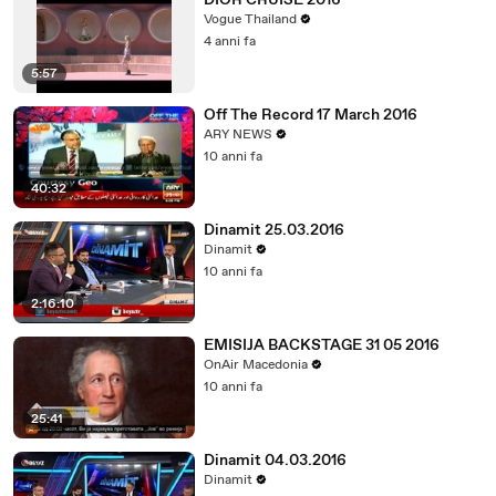
DIOR CRUISE 2016
Vogue Thailand
4 anni fa
5:57
Off The Record 17 March 2016
ARY NEWS
10 anni fa
40:32
Dinamit 25.03.2016
Dinamit
10 anni fa
2:16:10
EMISIJA BACKSTAGE 31 05 2016
OnAir Macedonia
10 anni fa
25:41
Dinamit 04.03.2016
Dinamit