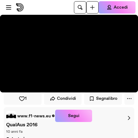
Vai al lettore
Passa al contenuto principale
Accedi
1
Condividi
Segnalibro
Segui
www.f1-news.eu
QualAus 2016
10 anni fa