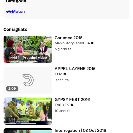
Categoria
🚗
Motori
Consigliato
Gorumce 2016
MapleStoryLab13E3A
6 giorni fa
1:44:14
|
Prossimi video
APPEL LAYENE 2016
TFM
9 anni fa
2:09
GYPSY FEST 2016
TASR TV
10 anni fa
1:44
Interrogation | 08 Oct 2016