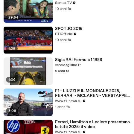
Samaa TV
10 anni fa
29:54
SPOT JO 2016
RTIOfficiel
10 anni fa
1:36
Sigla RAI Formula 1 1988
veroMagillino F1
9 anni fa
1:06
F1 - LIUZZI E IL MONDIALE 2025,
FERRARI - MCLAREN - VERSTAPPEN
- HAMILTON - LECLERC
www.f1-news.eu
1 anno fa
8:06
Ferrari, Hamilton e Leclerc presentano
le tute 2025: il video
www.f1-news.eu