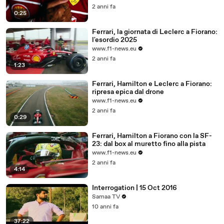
2 anni fa
0:25
Ferrari, la giornata di Leclerc a Fiorano:
l'esordio 2025
www.f1-news.eu
2 anni fa
1:23
Ferrari, Hamilton e Leclerc a Fiorano:
ripresa epica dal drone
www.f1-news.eu
2 anni fa
0:29
Ferrari, Hamilton a Fiorano con la SF-
23: dal box al muretto fino alla pista
www.f1-news.eu
2 anni fa
4:14
Interrogation | 15 Oct 2016
Samaa TV
10 anni fa
37:22