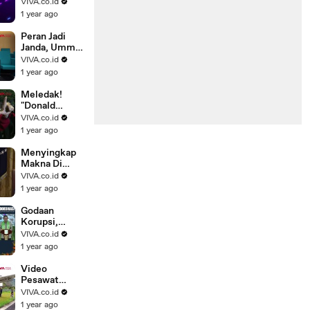
Tersedot ke
VIVA.co.id
Mesin
1 year ago
Pesawat di
Bandara
Peran Jadi
Janda, Ummi
Quary Curhat
VIVA.co.id
Tegar Usai
1 year ago
Gagal Nikah
Meledak!
"Donald
Trump"
VIVA.co.id
Dibakar
1 year ago
Hidup-hidup
Pedemo
Menyingkap
Makna Di
Balik Foto
VIVA.co.id
Trump Pakai
1 year ago
Jubah
Superman
Godaan
Korupsi,
Pramono
VIVA.co.id
Anung selalu
1 year ago
Terbayang
Wajah Cucu
Video
Pesawat
Pecah Ban
VIVA.co.id
Saat
1 year ago