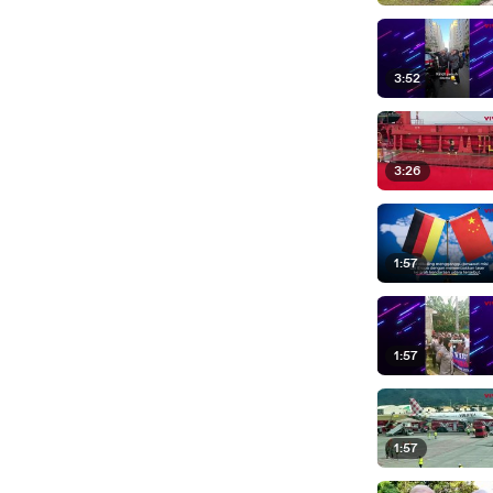
3:52
3:26
1:57
1:57
1:57