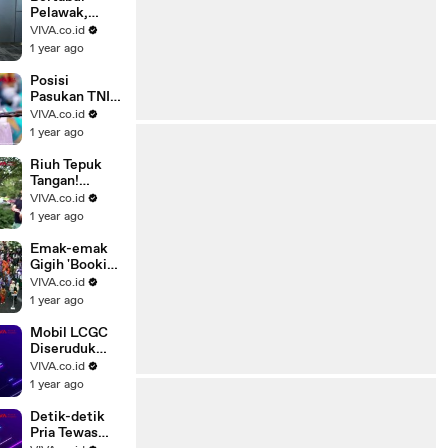
Pelawak,
Rachel
VIVA.co.id
Oldham
1 year ago
Kepincut
Renaga
Posisi
Tahier?
Pasukan TNI
Dalam
VIVA.co.id
Pembuka
1 year ago
Bastille Day
2025
Riuh Tepuk
Tangan!
Gedung
VIVA.co.id
Kemlu AS
1 year ago
Banjir Air
Mata Buntut..
Emak-emak
Gigih 'Booking
Kursi' Paling
VIVA.co.id
Depan Bagi
1 year ago
Sang Anak
Mobil LCGC
Diseruduk
Damkar
VIVA.co.id
Gegara
1 year ago
Halangin Jalan
Detik-detik
Pria Tewas