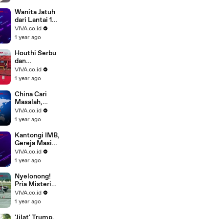
Mendarat di
Bandara Mulia
Wanita Jatuh
Papua
dari Lantai 19
Gegara Pria
VIVA.co.id
Misterius
1 year ago
Houthi Serbu
dan
Tenggelamka
VIVA.co.id
n Kapal di
1 year ago
Laut Merah
China Cari
Masalah,
Jerman
VIVA.co.id
Meradang
1 year ago
Ditembak
Laser
Kantongi IMB,
Gereja Masih
Ditolak Warga
VIVA.co.id
Muslim di
1 year ago
Depok
Nyelonong!
Pria Misterius
Tewas
VIVA.co.id
Tersedot
1 year ago
Mesin
Pesawat
'Jilat' Trump,