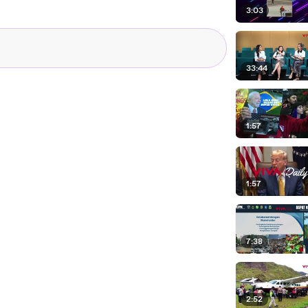
3:03
33:44
1:57
1:57
7:38
2:52