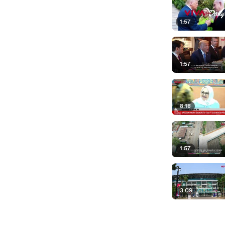
1:57
1:57
8:18
1:57
3:09