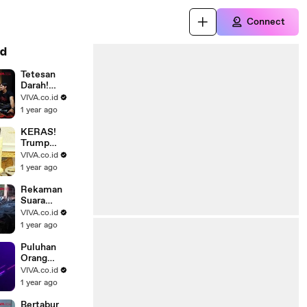
Connect
d
Tetesan
Darah!
Pengalaman
VIVA.co.id
Mistis Para
1 year ago
Cast Film
Kitab Sijjin
KERAS!
Trump
Ultimatum
VIVA.co.id
Rusia Agar
1 year ago
Sudahi
Perang,
Rekaman
Ancamannya
Suara
Jatuhnya
VIVA.co.id
Pesawat Air
1 year ago
India, Salah
Pilot?
Puluhan
Orang
Berjubah
VIVA.co.id
Putih Putari
1 year ago
Tugu Gunung
Lawu
Bertabur