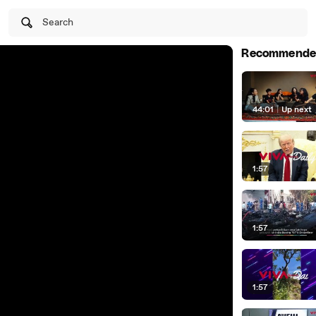
Search
Recommende
44:01
|
Up next
1:57
1:57
1:57