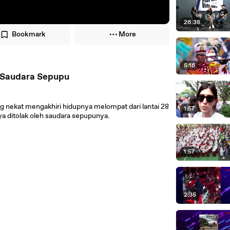
26:38
Bookmark
More
5:16
a Saudara Sepupu
ng nekat mengakhiri hidupnya melompat dari lantai 28
1:57
ya ditolak oleh saudara sepupunya.
1:57
2:35