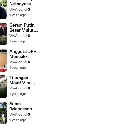
Netanyahu
Beraksi
VIVA.co.id
Konyol di
1 year ago
Meja Makan
Geram Putin
Besar Mulut,
Trump Bantu
VIVA.co.id
Ukraina
1 year ago
Bertahan
Hidup
Anggota DPR
Mencak-
mencak
VIVA.co.id
Telkomsel
1 year ago
Kejam,
"Rampas"
Tikungan
Sisa..
Maut! Viral
Flyover 90
VIVA.co.id
Derajat di
1 year ago
India
Suara
"Mendesah
Wanita" Tiba-
VIVA.co.id
Tiba
1 year ago
Terdengar di
Stadion GBK