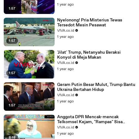
1 year ago
1:57
Nyelonong! Pria Misterius Tewas
Tersedot Mesin Pesawat
VIVA.co.id
1 year ago
1:57
'Jilat' Trump, Netanyahu Beraksi
Konyol di Meja Makan
VIVA.co.id
1 year ago
1:57
Geram Putin Besar Mulut, Trump Bantu
Ukraina Bertahan Hidup
VIVA.co.id
1 year ago
1:57
Anggota DPR Mencak-mencak
Telkomsel Kejam, "Rampas" Sisa..
VIVA.co.id
1 year ago
8:18