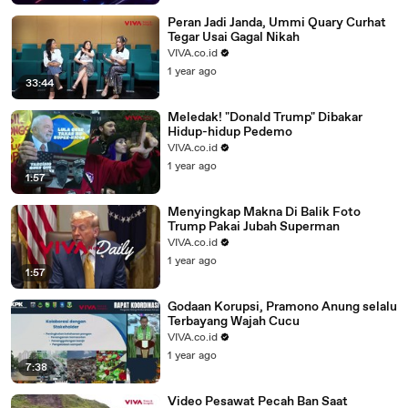
Peran Jadi Janda, Ummi Quary Curhat
Tegar Usai Gagal Nikah
VIVA.co.id
1 year ago
33:44
Meledak! "Donald Trump" Dibakar
Hidup-hidup Pedemo
VIVA.co.id
1 year ago
1:57
Menyingkap Makna Di Balik Foto
Trump Pakai Jubah Superman
VIVA.co.id
1 year ago
1:57
Godaan Korupsi, Pramono Anung selalu
Terbayang Wajah Cucu
VIVA.co.id
1 year ago
7:38
Video Pesawat Pecah Ban Saat