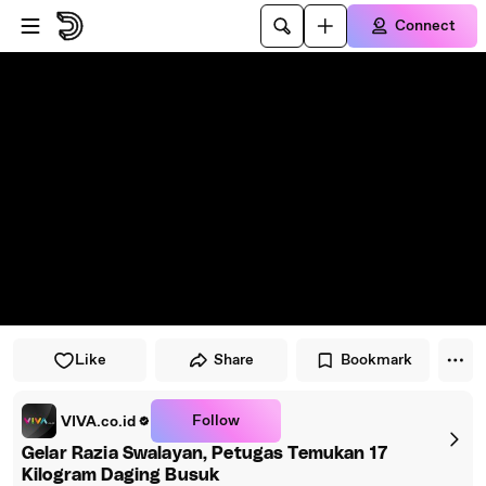
Skip to player
Skip to main content
Connect
Like
Share
Bookmark
Follow
VIVA.co.id
Gelar Razia Swalayan, Petugas Temukan 17
Kilogram Daging Busuk