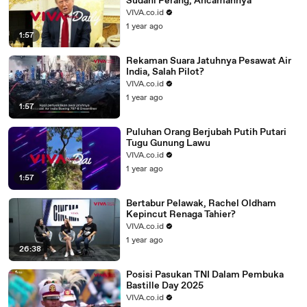
Sudahi Perang, Ancamannya
VIVA.co.id
1 year ago
1:57
Rekaman Suara Jatuhnya Pesawat Air
India, Salah Pilot?
VIVA.co.id
1 year ago
1:57
Puluhan Orang Berjubah Putih Putari
Tugu Gunung Lawu
VIVA.co.id
1 year ago
1:57
Bertabur Pelawak, Rachel Oldham
Kepincut Renaga Tahier?
VIVA.co.id
1 year ago
26:38
Posisi Pasukan TNI Dalam Pembuka
Bastille Day 2025
VIVA.co.id