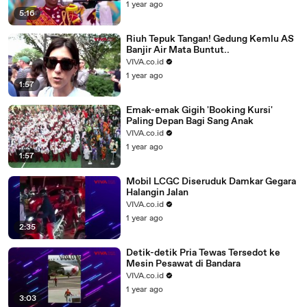
1 year ago
5:16
Riuh Tepuk Tangan! Gedung Kemlu AS
Banjir Air Mata Buntut..
VIVA.co.id
1 year ago
1:57
Emak-emak Gigih 'Booking Kursi'
Paling Depan Bagi Sang Anak
VIVA.co.id
1 year ago
1:57
Mobil LCGC Diseruduk Damkar Gegara
Halangin Jalan
VIVA.co.id
1 year ago
2:35
Detik-detik Pria Tewas Tersedot ke
Mesin Pesawat di Bandara
VIVA.co.id
1 year ago
3:03