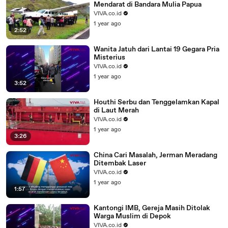
Mendarat di Bandara Mulia Papua
VIVA.co.id
1 year ago
2:52
Wanita Jatuh dari Lantai 19 Gegara Pria
Misterius
VIVA.co.id
1 year ago
3:52
Houthi Serbu dan Tenggelamkan Kapal
di Laut Merah
VIVA.co.id
1 year ago
3:26
China Cari Masalah, Jerman Meradang
Ditembak Laser
VIVA.co.id
1 year ago
1:57
Kantongi IMB, Gereja Masih Ditolak
Warga Muslim di Depok
VIVA.co.id