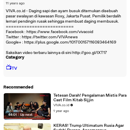
11 years ago
VIVA.co.id - Daging sapi dan ayam busuk ditemukan disebuah
pasar swalayan di kawasan Roxy, Jakarta Pusat. Pemilik berdalih
lemari pendingin rusak sehingga membuat daging membusuk.
==========================
Facebook : https://www.facebook.com/vivacoid
Twitter : https://twitter.com/VIVAnews‎
Google+ : https://plus.google.com/101700157116083464169
Saksikan video terbaru lainnya di sini http://goo.gl/IXT17
Category
📺
TV
Recommended
Tetesan Darah! Pengalaman Mistis Para
Cast Film Kitab Sijjin
VIVA.co.id
1 year ago
44:01
|
Up next
KERAS! Trump Ultimatum Rusia Agar