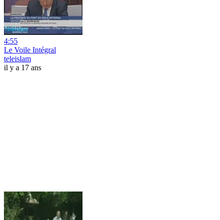
4:55
Le Voile Intégral
teleislam
il y a 17 ans