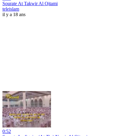
Sourate At Takwir Al Qitami
teleislam
il y a 18 ans
0:52