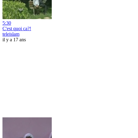
5:30
C'est quoi ca?!
teleislam
il y a 17 ans