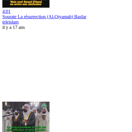
4:01
Sourate La résurrection (Al-Qiyamah) Basfar
teleislam
il y a 17 ans