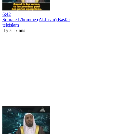
6:42
Sourate L'homme (Al-Insan) Basfar
teleislam
il y a 17 ans