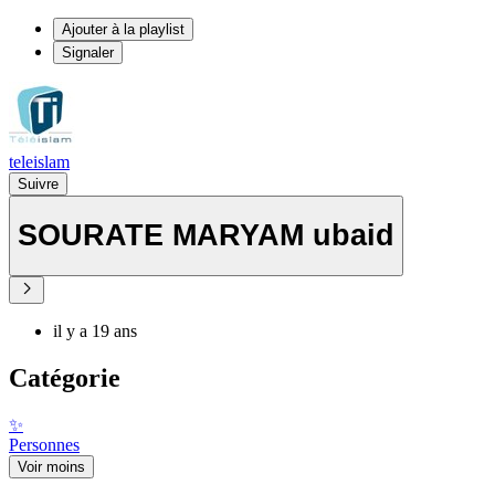
Ajouter à la playlist
Signaler
teleislam
Suivre
SOURATE MARYAM ubaid
il y a 19 ans
Catégorie
✨
Personnes
Voir moins