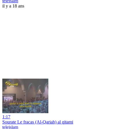
teleislam
il y a 18 ans
1:17
Sourate Le fracas (Al-Qariah) al qitami
teleislam