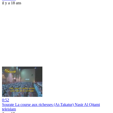
il y a 18 ans
0:52
Sourate La course aux richesses (At-Takatur) Nasir Al Qitami
teleislam