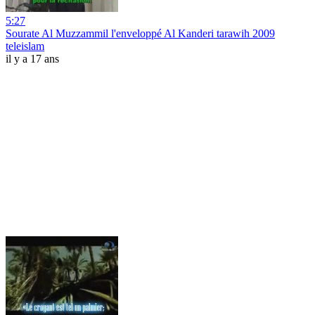
5:27
Sourate Al Muzzammil l'enveloppé Al Kanderi tarawih 2009
teleislam
il y a 17 ans