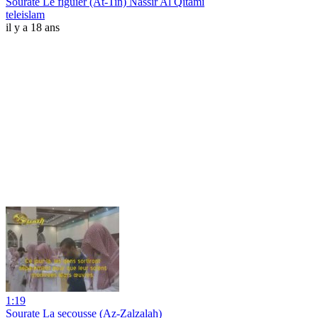
Sourate Le figuier (At-Tin) Nassir Al Qitami
teleislam
il y a 18 ans
1:19
Sourate La secousse (Az-Zalzalah)