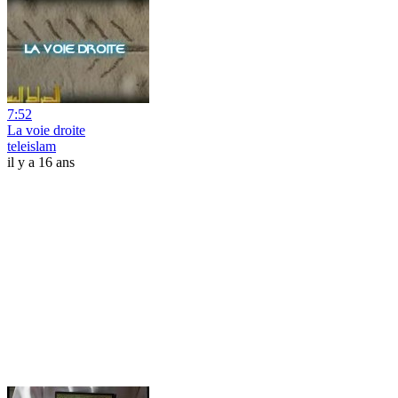
7:52
La voie droite
teleislam
il y a 16 ans