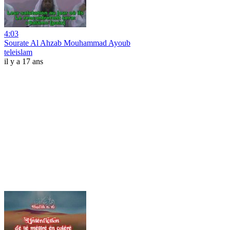
4:03
Sourate Al Ahzab Mouhammad Ayoub
teleislam
il y a 17 ans