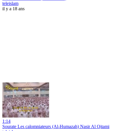
teleislam
il y a 18 ans
1:14
Sourate Les calomniateurs (Al-Humazah) Nasir Al Qitami