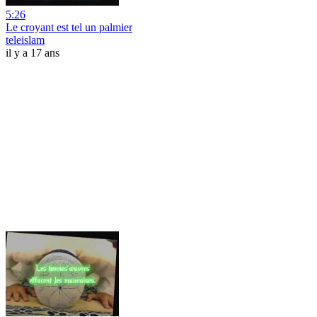
5:26
Le croyant est tel un palmier
teleislam
il y a 17 ans