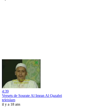
4:39
Versets de Sourate Al Imran Al Qazabri
teleislam
il y a 18 ans