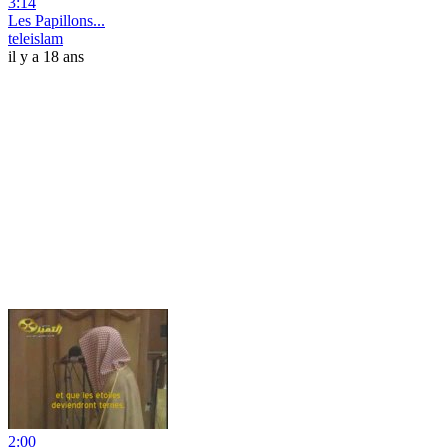
3:14
Les Papillons...
teleislam
il y a 18 ans
2:00