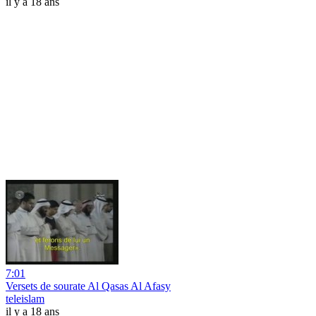
il y a 18 ans
7:01
Versets de sourate Al Qasas Al Afasy
teleislam
il y a 18 ans