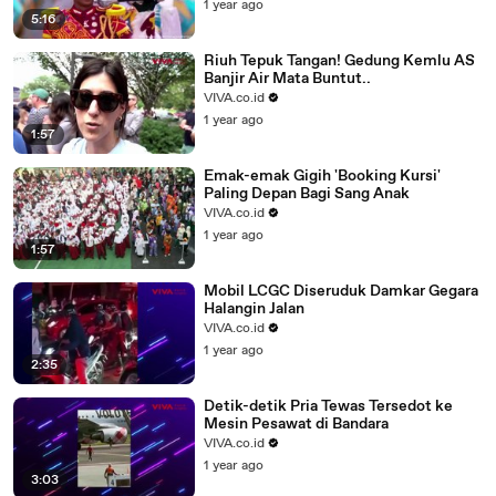
1 year ago
5:16
Riuh Tepuk Tangan! Gedung Kemlu AS
Banjir Air Mata Buntut..
VIVA.co.id
1 year ago
1:57
Emak-emak Gigih 'Booking Kursi'
Paling Depan Bagi Sang Anak
VIVA.co.id
1 year ago
1:57
Mobil LCGC Diseruduk Damkar Gegara
Halangin Jalan
VIVA.co.id
1 year ago
2:35
Detik-detik Pria Tewas Tersedot ke
Mesin Pesawat di Bandara
VIVA.co.id
1 year ago
3:03