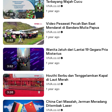
Terbayang Wajah Cucu
VIVA.co.id
1 year ago
7:38
Video Pesawat Pecah Ban Saat
Mendarat di Bandara Mulia Papua
VIVA.co.id
1 year ago
2:52
Wanita Jatuh dari Lantai 19 Gegara Pria
Misterius
VIVA.co.id
1 year ago
3:52
Houthi Serbu dan Tenggelamkan Kapal
di Laut Merah
VIVA.co.id
1 year ago
3:26
China Cari Masalah, Jerman Meradang
Ditembak Laser
VIVA.co.id