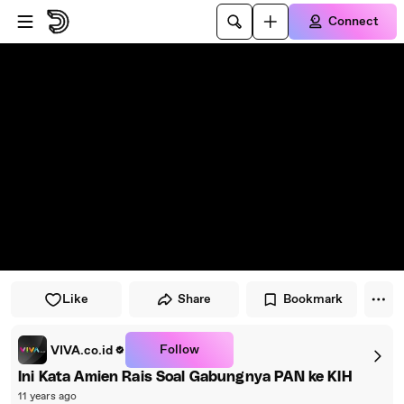
Skip to player
Skip to main content
Connect
Like
Share
Bookmark
Follow
VIVA.co.id
Ini Kata Amien Rais Soal Gabungnya PAN ke KIH
11 years ago