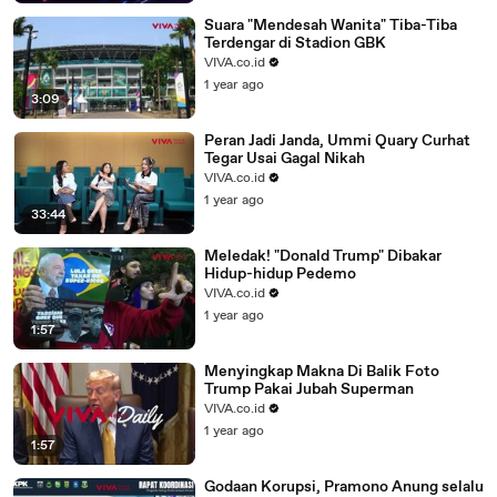
Suara "Mendesah Wanita" Tiba-Tiba
Terdengar di Stadion GBK
VIVA.co.id
1 year ago
3:09
Peran Jadi Janda, Ummi Quary Curhat
Tegar Usai Gagal Nikah
VIVA.co.id
1 year ago
33:44
Meledak! "Donald Trump" Dibakar
Hidup-hidup Pedemo
VIVA.co.id
1 year ago
1:57
Menyingkap Makna Di Balik Foto
Trump Pakai Jubah Superman
VIVA.co.id
1 year ago
1:57
Godaan Korupsi, Pramono Anung selalu