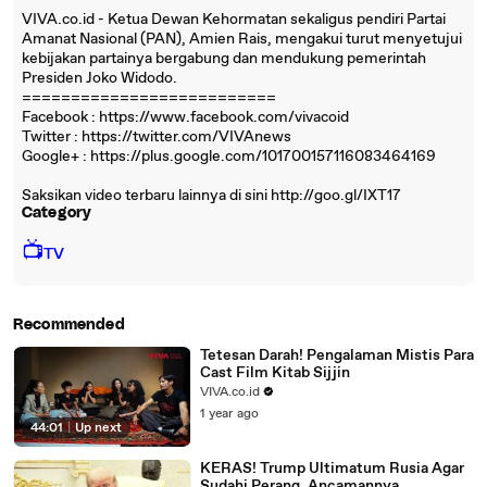
VIVA.co.id - Ketua Dewan Kehormatan sekaligus pendiri Partai
Amanat Nasional (PAN), Amien Rais, mengakui turut menyetujui
kebijakan partainya bergabung dan mendukung pemerintah
Presiden Joko Widodo.
==========================
Facebook : https://www.facebook.com/vivacoid
Twitter : https://twitter.com/VIVAnews‎
Google+ : https://plus.google.com/101700157116083464169
Saksikan video terbaru lainnya di sini http://goo.gl/IXT17
Category
📺
TV
Recommended
Tetesan Darah! Pengalaman Mistis Para
Cast Film Kitab Sijjin
VIVA.co.id
1 year ago
44:01
|
Up next
KERAS! Trump Ultimatum Rusia Agar
Sudahi Perang, Ancamannya