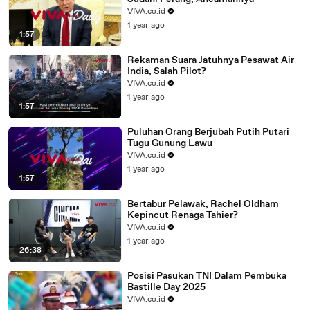
VIVA.co.id
1 year ago
1:57
Rekaman Suara Jatuhnya Pesawat Air
India, Salah Pilot?
VIVA.co.id
1 year ago
1:57
Puluhan Orang Berjubah Putih Putari
Tugu Gunung Lawu
VIVA.co.id
1 year ago
1:57
Bertabur Pelawak, Rachel Oldham
Kepincut Renaga Tahier?
VIVA.co.id
1 year ago
26:38
Posisi Pasukan TNI Dalam Pembuka
Bastille Day 2025
VIVA.co.id