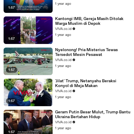
1 year ago
1:57
Kantongi IMB, Gereja Masih Ditolak
Warga Muslim di Depok
VIVA.co.id
1 year ago
1:57
Nyelonong! Pria Misterius Tewas
Tersedot Mesin Pesawat
VIVA.co.id
1 year ago
1:57
'Jilat' Trump, Netanyahu Beraksi
Konyol di Meja Makan
VIVA.co.id
1 year ago
1:57
Geram Putin Besar Mulut, Trump Bantu
Ukraina Bertahan Hidup
VIVA.co.id
1 year ago
1:57