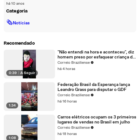
há 10 anos
Categoria
🗞
Notícias
Recomendado
"Não entendi na hora e aconteceu", diz
homem preso por esfaquear criança de
11 anos na Estrutural
Correio Braziliense
há 4 horas
0:39
|
A Seguir
Federação Brasil da Esperança lança
Leandro Grass para disputar o GDF
Correio Braziliense
há 16 horas
1:34
Carros elétricos ocupam os 3 primeiros
lugares de vendas no Brasil em julho
Correio Braziliense
há 18 horas
1:08