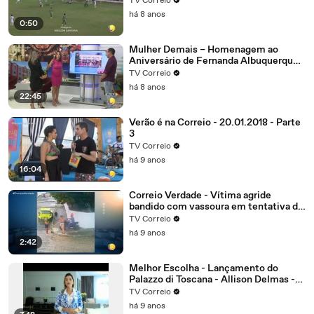
TV Correio
vantagem na liderança do grupo B
há 8 anos
0:50
Mulher Demais – Homenagem ao
Aniversário de Fernanda Albuquerque.
Parte 4
TV Correio
há 8 anos
22:45
Verão é na Correio - 20.01.2018 - Parte
3
TV Correio
há 9 anos
16:04
Correio Verdade - Vítima agride
bandido com vassoura em tentativa de
assalto no bairro dos Estados
TV Correio
há 9 anos
2:42
Melhor Escolha - Lançamento do
Palazzo di Toscana - Allison Delmas -
Sócio diretor
TV Correio
há 9 anos