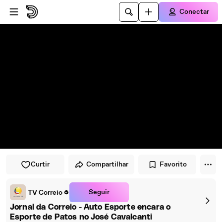
Pular para o player
Ir para o conteúdo principal
Conectar
Curtir
Compartilhar
Favorito
Seguir
TV Correio
Jornal da Correio - Auto Esporte encara o
Esporte de Patos no José Cavalcanti