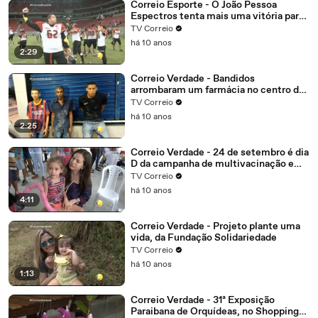
Correio Esporte - O João Pessoa
Espectros tenta mais uma vitória para
garantir vantagem
TV Correio
há 10 anos
2:29
Correio Verdade - Bandidos
arrombaram um farmácia no centro de
Campina Grande, o alarme disparou
TV Correio
eles não tiveram tempo de correr e
há 10 anos
foram presos.
2:25
Correio Verdade - 24 de setembro é dia
D da campanha de multivacinação em
João Pessoa
TV Correio
há 10 anos
4:11
Correio Verdade - Projeto plante uma
vida, da Fundação Solidariedade
TV Correio
há 10 anos
1:13
Correio Verdade - 31ª Exposição
Paraibana de Orquídeas, no Shopping