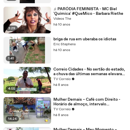
♫ PARÓDIA FEMINISTA - MC Biel
'Química' #QueMico - Barbara Riethe
Videos The
há 10 anos
3:29
briga de rua em uberaba os idiotas
Eric Stephens
há 10 anos
1:41
Correio Cidades - No sertão do estado,
a chuva das últimas semanas elevaram
o nível dos reservatórios na região de
TV Correio
Patos.
há 8 anos
4:55
Mulher Demais – Café com Direito -
Horário de almoço, intervalo
interjornada tudo isso é direito do
TV Correio
trabalhador, mas com algumas regras
há 8 anos
14:24
Mulher Demais – Meu Momento –