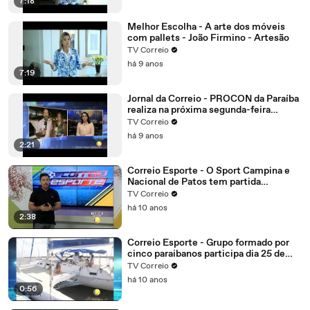
7:18
Melhor Escolha - A arte dos móveis
com pallets - João Firmino - Artesão
TV Correio
há 9 anos
7:19
Jornal da Correio - PROCON da Paraíba
realiza na próxima segunda-feira
mutirão online para negociação de
TV Correio
dívidas
há 9 anos
2:21
Correio Esporte - O Sport Campina e
Nacional de Patos tem partida
importante.
TV Correio
há 10 anos
2:38
Correio Esporte - Grupo formado por
cinco paraibanos participa dia 25 de
setembro da edição 2016 da regata
TV Correio
refeno, considerada uma das maiores
há 10 anos
do Brasil
0:56