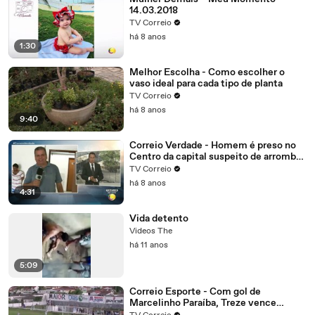
14.03.2018
TV Correio
há 8 anos
1:30
Melhor Escolha - Como escolher o
vaso ideal para cada tipo de planta
TV Correio
há 8 anos
9:40
Correio Verdade - Homem é preso no
Centro da capital suspeito de arrombar
uma casa
TV Correio
há 8 anos
4:31
Vida detento
Videos The
há 11 anos
5:09
Correio Esporte - Com gol de
Marcelinho Paraíba, Treze vence
Nacional de Patos, alivia a crise e abre