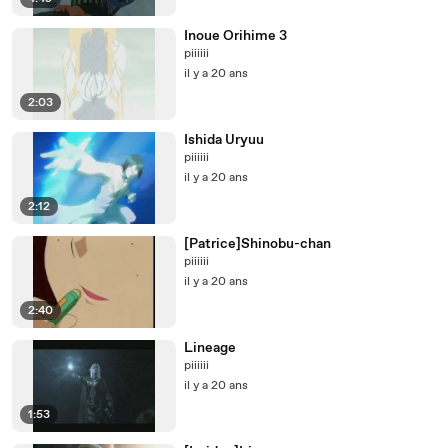
Inoue Orihime 3
piiiiii
il y a 20 ans
2:03
Ishida Uryuu
piiiiii
il y a 20 ans
2:12
[Patrice]Shinobu-chan
piiiiii
il y a 20 ans
2:40
Lineage
piiiiii
il y a 20 ans
1:53