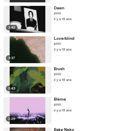
Dawn
piiiiii
il y a 18 ans
3:42
Loverblind
piiiiii
il y a 18 ans
3:37
Brush
piiiiii
il y a 18 ans
2:43
Blème
piiiiii
il y a 18 ans
2:29
Bake Neko