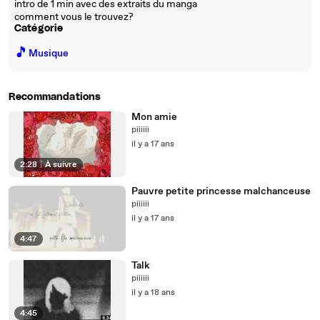
intro de 1 min avec des extraits du manga
comment vous le trouvez?
Catégorie
🎵
Musique
Recommandations
Mon amie
piiiiii
il y a 17 ans
2:28
|
À suivre
Pauvre petite princesse malchanceuse
piiiiii
il y a 17 ans
4:47
Talk
piiiiii
il y a 18 ans
4:45