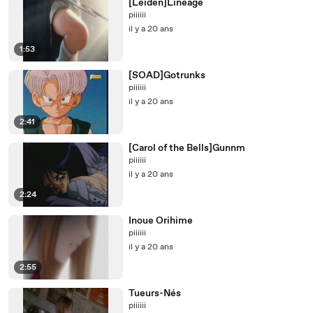
[Leiden]Lineage
piiiiii
il y a 20 ans
1:53
[SOAD]Gotrunks
piiiiii
il y a 20 ans
2:41
[Carol of the Bells]Gunnm
piiiiii
il y a 20 ans
2:24
Inoue Orihime
piiiiii
il y a 20 ans
2:55
Tueurs-Nés
piiiiii