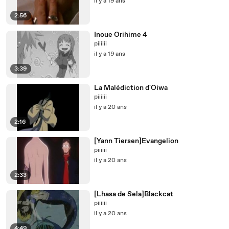
il y a 19 ans
2:56
Inoue Orihime 4
piiiiii
il y a 19 ans
3:39
La Malédiction d'Oiwa
piiiiii
il y a 20 ans
2:16
[Yann Tiersen]Evangelion
piiiiii
il y a 20 ans
2:33
[Lhasa de Sela]Blackcat
piiiiii
il y a 20 ans
4:49