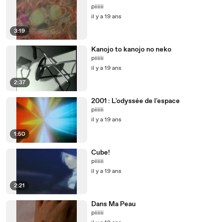
piiiiii
il y a 19 ans
3:19
Kanojo to kanojo no neko
piiiiii
il y a 19 ans
2:37
2001 : L'odyssée de l'espace
piiiiii
il y a 19 ans
1:50
Cube!
piiiiii
il y a 19 ans
2:21
Dans Ma Peau
piiiiii