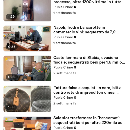
processo, oltre 1200 vittime in tutta
Italia (30.07.26)
Pupia Crime
1 settimana fa
1:29
Napoli, frodi e bancarotte in
commercio vini: sequestro da 7,8
milioni (30.07.26)
Pupia Crime
1 settimana fa
0:58
Castellammare di Stabia, evasione
fiscale: sequestrati beni per 1,6 milioni
ad un consorzio navale (29.07.26)
Pupia Crime
2 settimane fa
0:52
Fatture false e acquisti in nero, blitz
contro rete di imprenditori cinesi
sequestri per 8,5 milioni (29.07.26)
Pupia Crime
2 settimane fa
1:58
Sala slot trasformata in "bancomat":
sequestrati beni per oltre 220mila euro
a due coniugi (29.07.26)
Pupia Crime