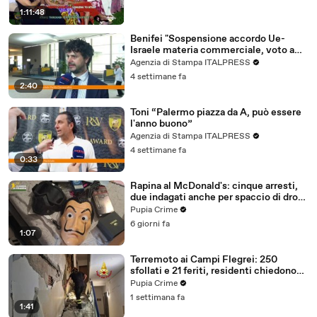
1:11:48
Benifei "Sospensione accordo Ue-
Israele materia commerciale, voto a
maggioranza"
Agenzia di Stampa ITALPRESS
4 settimane fa
2:40
Toni “Palermo piazza da A, può essere
l'anno buono”
Agenzia di Stampa ITALPRESS
4 settimane fa
0:33
Rapina al McDonald's: cinque arresti,
due indagati anche per spaccio di droga
(03.08.26)
Pupia Crime
6 giorni fa
1:07
Terremoto ai Campi Flegrei: 250
sfollati e 21 feriti, residenti chiedono
certezze sul futuro (01.08.26)
Pupia Crime
1 settimana fa
1:41