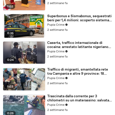
2 settimane fa
1:02
Superbonus e Sismabonus, sequestrati
beni per 1,4 milioni: scoperto sistema
con false abitazioni (29.07.26)
Pupia Crime
2 settimane fa
0:35
Caserta, traffico internazionale di
cocaina: arrestato latitante nigeriano
ricercato dal 2019 (28.07.26)
Pupia Crime
2 settimane fa
0:24
Traffico di migranti, smantellata rete
tra Campania e altre 9 province: 18
arresti (27.07.26)
Pupia Crime
2 settimane fa
1:03
Trascinata dalla corrente per 3
chilometri su un materassino: salvata
dalla Polizia (25.07.26)
Pupia Crime
2 settimane fa
0:25