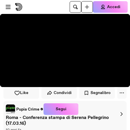
Vai al lettore
Passa al contenuto principale
Accedi
Like
Condividi
Segnalibro
Segui
Pupia Crime
Roma - Conferenza stampa di Serena Pellegrino
(17.03.16)