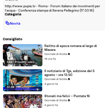
10 anni fa
http://www.pupia.tv - Roma - Forum italiano dei movimenti per
l’acqua - Conferenza stampa di Serena Pellegrino (17.03.16)
Categoria
🗞
Novità
Consigliato
Relitto di epoca romana al largo di
Mazara
Giornale di Sicilia
16 ore fa
1:44
|
Prossimi video
Il notiziario di Tgs, edizione del 5
agosto – ore 13.50
Giornale di Sicilia
4 giorni fa
37:58
Stonati ma felici – Puntata 16
Giornale di Sicilia
4 giorni fa