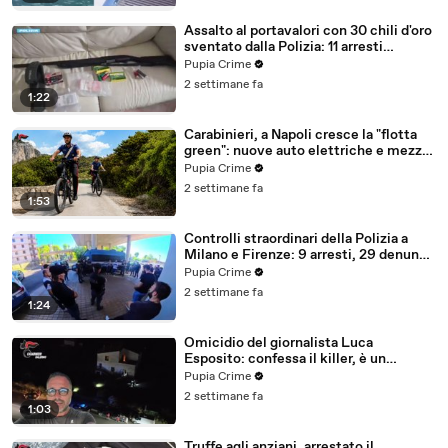
Assalto al portavalori con 30 chili d'oro
sventato dalla Polizia: 11 arresti
(25.07.26)
Pupia Crime
2 settimane fa
1:22
Carabinieri, a Napoli cresce la "flotta
green": nuove auto elettriche e mezzi
sostenibili anche sulle isole (25.07.26)
Pupia Crime
2 settimane fa
1:53
Controlli straordinari della Polizia a
Milano e Firenze: 9 arresti, 29 denunce
e oltre 7mila persone identificate
Pupia Crime
(25.07.26)
2 settimane fa
1:24
Omicidio del giornalista Luca
Esposito: confessa il killer, è un
26enne tunisino (25.07.26)
Pupia Crime
2 settimane fa
1:03
Truffe agli anziani, arrestato il