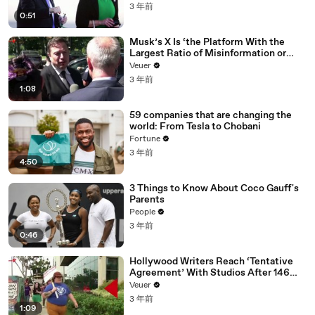
3 年前
0:51
Musk’s X Is ‘the Platform With the
Largest Ratio of Misinformation or
Disinformation’ Amongst All Social
Veuer
Media Platforms
3 年前
1:08
59 companies that are changing the
world: From Tesla to Chobani
Fortune
3 年前
4:50
3 Things to Know About Coco Gauff's
Parents
People
3 年前
0:46
Hollywood Writers Reach ‘Tentative
Agreement’ With Studios After 146
Day Strike
Veuer
3 年前
1:09