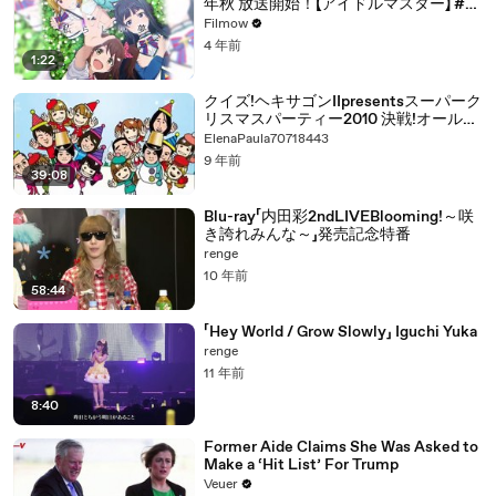
年秋 放送開始！【アイドルマスター】 #ミ
リアニ
Filmow
4 年前
1:22
クイズ!ヘキサゴンIIpresentsスーパーク
リスマスパーティー2010 決戦!オールス
ター野球大会 歌パート
ElenaPaula70718443
9 年前
39:08
Blu-ray「内田彩2ndLIVEBlooming!～咲
き誇れみんな～」発売記念特番
renge
10 年前
58:44
「Hey World / Grow Slowly」 Iguchi Yuka
renge
11 年前
8:40
Former Aide Claims She Was Asked to
Make a ‘Hit List’ For Trump
Veuer