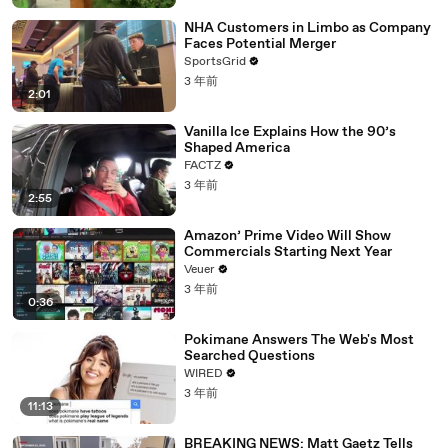
NHA Customers in Limbo as Company
Faces Potential Merger
SportsGrid
3 年前
2:01
Vanilla Ice Explains How the 90’s
Shaped America
FACTZ
3 年前
2:55
Amazon’ Prime Video Will Show
Commercials Starting Next Year
Veuer
3 年前
0:36
Pokimane Answers The Web's Most
Searched Questions
WIRED
3 年前
11:13
BREAKING NEWS: Matt Gaetz Tells