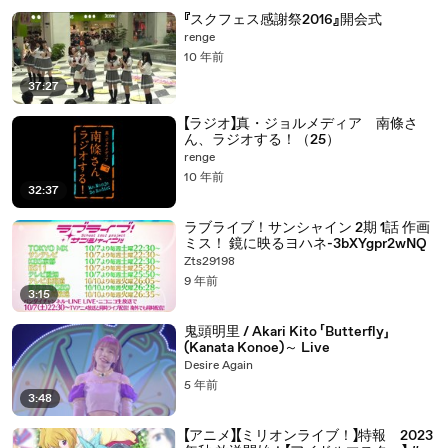
『スクフェス感謝祭2016』開会式
renge
10 年前
37:27
【ラジオ】真・ジョルメディア 南條さ
ん、ラジオする！（25）
renge
10 年前
32:37
ラブライブ！サンシャイン 2期 1話 作画
ミス！ 鏡に映るヨハネ-3bXYgpr2wNQ
Zts29198
9 年前
3:15
鬼頭明里 / Akari Kito 「Butterfly」
(Kanata Konoe)～ Live
Desire Again
5 年前
3:48
【アニメ】【ミリオンライブ！】特報 2023