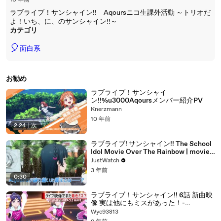
10 年前
ラブライブ！サンシャイン!! Aqoursニコ生課外活動 ～トリオだ
よ！いち、に、のサンシャイン!!～
カテゴリ
🎈
面白系
お勧め
ラブライブ！サンシャイ
ン!!%u3000Aqoursメンバー紹介PV
Knerzmann
10 年前
2:24
|
次
ラブライブ! サンシャイン!! The School
Idol Movie Over The Rainbow | movie |
2019 | Official Trailer
JustWatch
3 年前
0:30
ラブライブ！サンシャイン!! 6話 新曲映
像 実は他にもミスがあった！-
gpIO4mNUvPI
Wyc93813