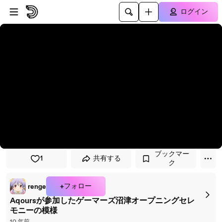
プレイヤーにスキップ
メインコンテンツにスキップ
ログイン
ブックマー
1
共有する
ク
+フォロー
renge
Aqoursが参加したゲーマーズ沼津オープニングセレ
モニーの模様