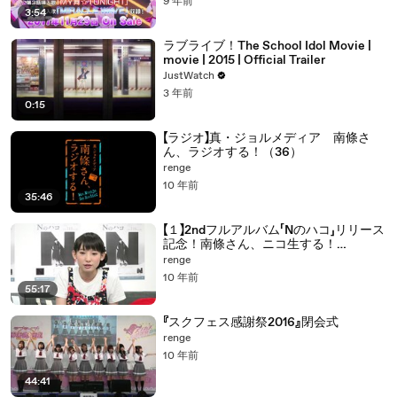
9 年前
3:54
ラブライブ！The School Idol Movie |
movie | 2015 | Official Trailer
JustWatch
3 年前
0:15
【ラジオ】真・ジョルメディア 南條さ
ん、ラジオする！（36）
renge
10 年前
35:46
【１】2ndフルアルバム「Nのハコ」リリース
記念！南條さん、ニコ生する！
supportedbyanimelomix
renge
10 年前
55:17
『スクフェス感謝祭2016』閉会式
renge
10 年前
44:41