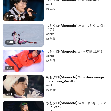
ももクロ(Momoclo) ≫≫ 仏桑賦??
wanko
10 年前
7:47
ももクロ(Momoclo) ≫≫ ももクロ 冬曲
（７）
wanko
10 年前
8:48
ももクロ(Momoclo) ≫≫ 友情出演！
wanko
10 年前
1:37
ももクロ(Momoclo) ≫≫ Reni image
collection_Ver.4D
wanko
10 年前
3:13
ももクロ(Momoclo) ≫≫ 白いキミノア
ト？ Ver.2