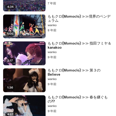
7 年前
4:34
ももクロ(Momoclo) ≫≫境界のペンデ
ュラム
wanko
8 年前
1:05
ももクロ(Momoclo) ≫≫ 指田フミヤ＆
kanakoo
wanko
9 年前
2:17
ももクロ(Momoclo) ≫≫ 第３の
Believe
wanko
9 年前
1:36
ももクロ(Momoclo) ≫≫ 春を継ぐも
の??
wanko
9 年前
4:57