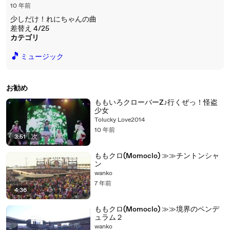
10 年前
少しだけ！れにちゃんの曲
差替え 4/25
カテゴリ
🎵
ミュージック
お勧め
ももいろクローバーZ♪行くぜっ！怪盗
少女
Tolucky Love2014
10 年前
3:51
|
次
ももクロ(Momoclo) ≫≫チントンシャ
ン
wanko
7 年前
4:36
ももクロ(Momoclo) ≫≫境界のペンデ
ュラム２
wanko