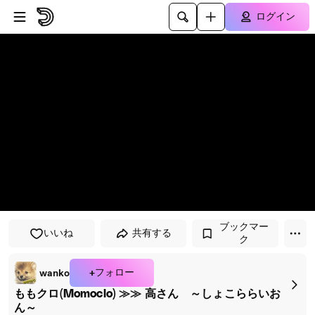
プレイヤーにスキップ
メインコンテンツにスキップ
ログイン
ブックマー
いいね
共有する
ク
+フォロー
wanko
ももクロ(Momoclo) ≫≫ 高さん ～しょこららいお
ん～