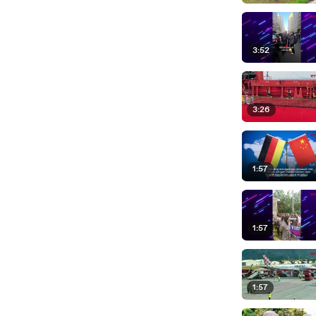
3:52
3:26
1:57
1:57
1:57