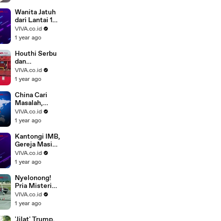
Mendarat di
Bandara Mulia
Wanita Jatuh
Papua
dari Lantai 19
Gegara Pria
VIVA.co.id
Misterius
1 year ago
Houthi Serbu
dan
Tenggelamka
VIVA.co.id
n Kapal di
1 year ago
Laut Merah
China Cari
Masalah,
Jerman
VIVA.co.id
Meradang
1 year ago
Ditembak
Laser
Kantongi IMB,
Gereja Masih
Ditolak Warga
VIVA.co.id
Muslim di
1 year ago
Depok
Nyelonong!
Pria Misterius
Tewas
VIVA.co.id
Tersedot
1 year ago
Mesin
Pesawat
'Jilat' Trump,