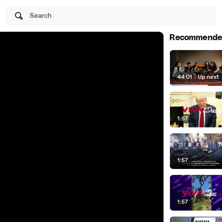
Search
Recommende
44:01
|
Up next
1:57
1:57
1:57