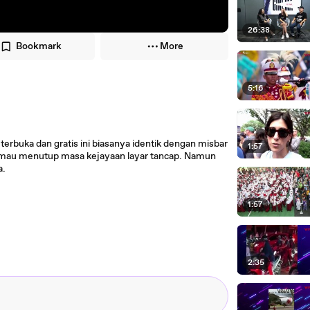
26:38
Bookmark
More
5:16
terbuka dan gratis ini biasanya identik dengan misbar
1:57
 mau menutup masa kejayaan layar tancap. Namun
a.
1:57
2:35