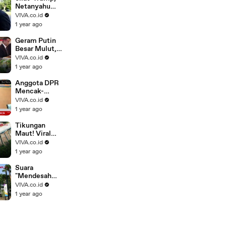
Netanyahu
Beraksi
VIVA.co.id
Konyol di
1 year ago
Meja Makan
Geram Putin
Besar Mulut,
Trump Bantu
VIVA.co.id
Ukraina
1 year ago
Bertahan
Hidup
Anggota DPR
Mencak-
mencak
VIVA.co.id
Telkomsel
1 year ago
Kejam,
"Rampas"
Tikungan
Sisa..
Maut! Viral
Flyover 90
VIVA.co.id
Derajat di
1 year ago
India
Suara
"Mendesah
Wanita" Tiba-
VIVA.co.id
Tiba
1 year ago
Terdengar di
Stadion GBK