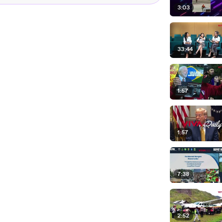
3:03
33:44
1:57
1:57
7:38
2:52