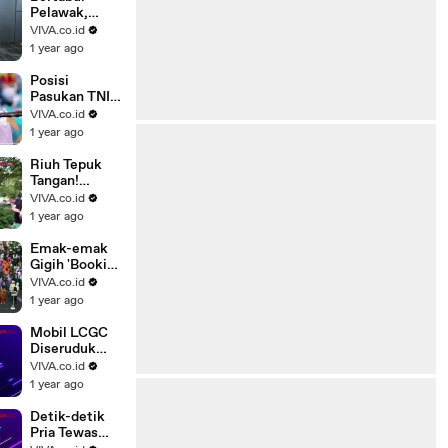
Pelawak,
Rachel
VIVA.co.id
Oldham
1 year ago
Kepincut
Renaga
Posisi
Tahier?
Pasukan TNI
Dalam
VIVA.co.id
Pembuka
1 year ago
Bastille Day
2025
Riuh Tepuk
Tangan!
Gedung
VIVA.co.id
Kemlu AS
1 year ago
Banjir Air
Mata Buntut..
Emak-emak
Gigih 'Booking
Kursi' Paling
VIVA.co.id
Depan Bagi
1 year ago
Sang Anak
Mobil LCGC
Diseruduk
Damkar
VIVA.co.id
Gegara
1 year ago
Halangin Jalan
Detik-detik
Pria Tewas