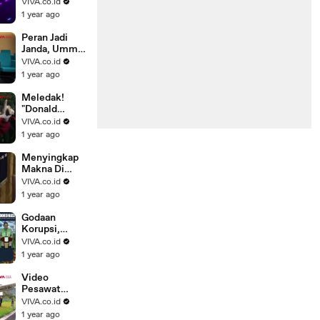
Tersedot ke
VIVA.co.id
Mesin
1 year ago
Pesawat di
Bandara
Peran Jadi
Janda, Ummi
Quary Curhat
VIVA.co.id
Tegar Usai
1 year ago
Gagal Nikah
Meledak!
"Donald
Trump"
VIVA.co.id
Dibakar
1 year ago
Hidup-hidup
Pedemo
Menyingkap
Makna Di
Balik Foto
VIVA.co.id
Trump Pakai
1 year ago
Jubah
Superman
Godaan
Korupsi,
Pramono
VIVA.co.id
Anung selalu
1 year ago
Terbayang
Wajah Cucu
Video
Pesawat
Pecah Ban
VIVA.co.id
Saat
1 year ago