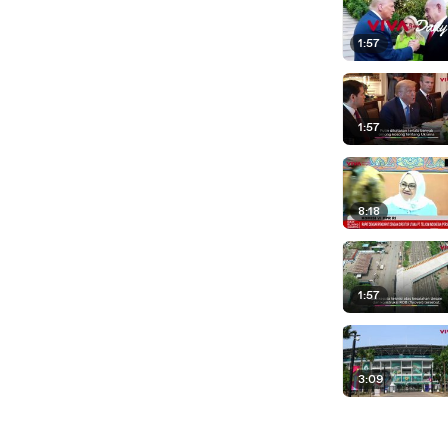
1:57
1:57
8:18
1:57
3:09