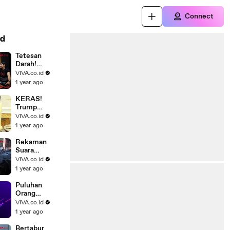
Connect
d
Tetesan
Darah!
Pengalaman
VIVA.co.id
Mistis Para
1 year ago
Cast Film
Kitab Sijjin
KERAS!
Trump
Ultimatum
VIVA.co.id
Rusia Agar
1 year ago
Sudahi
Perang,
Rekaman
Ancamannya
Suara
Jatuhnya
VIVA.co.id
Pesawat Air
1 year ago
India, Salah
Pilot?
Puluhan
Orang
Berjubah
VIVA.co.id
Putih Putari
1 year ago
Tugu Gunung
Lawu
Bertabur