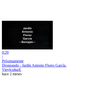
0:29
|
Próximamente
Droneando - Jardín Antonio Flores García.
VinylculturE
hace 2 meses