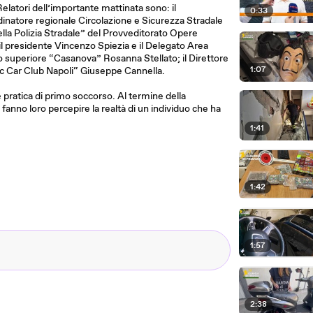
elatori dell’importante mattinata sono: il
0:33
dinatore regionale Circolazione e Sicurezza Stradale
ella Polizia Stradale” del Provveditorato Opere
il presidente Vincenzo Spiezia e il Delegato Area
to superiore “Casanova” Rosanna Stellato; il Direttore
1:07
c Car Club Napoli“ Giuseppe Cannella.
 pratica di primo soccorso. Al termine della
fanno loro percepire la realtà di un individuo che ha
1:41
1:42
1:57
2:38