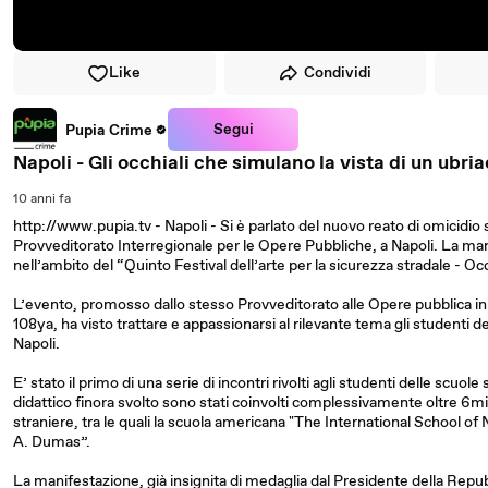
Like
Condividi
Segui
Pupia Crime
Napoli - Gli occhiali che simulano la vista di un ubria
10 anni fa
http://www.pupia.tv - Napoli - Si è parlato del nuovo reato di omicidio s
Provveditorato Interregionale per le Opere Pubbliche, a Napoli. La
nell’ambito del “Quinto Festival dell’arte per la sicurezza stradale - Occ
L’evento, promosso dallo stesso Provveditorato alle Opere pubblica in 
108ya, ha visto trattare e appassionarsi al rilevante tema gli studenti de
Napoli.
E’ stato il primo di una serie di incontri rivolti agli studenti delle scuo
didattico finora svolto sono stati coinvolti complessivamente oltre 6mila
straniere, tra le quali la scuola americana "The International School o
A. Dumas”.
La manifestazione, già insignita di medaglia dal Presidente della Repubb