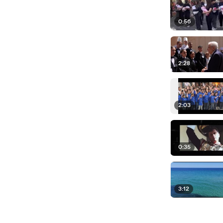
0:56
2:28
2:03
0:35
3:12