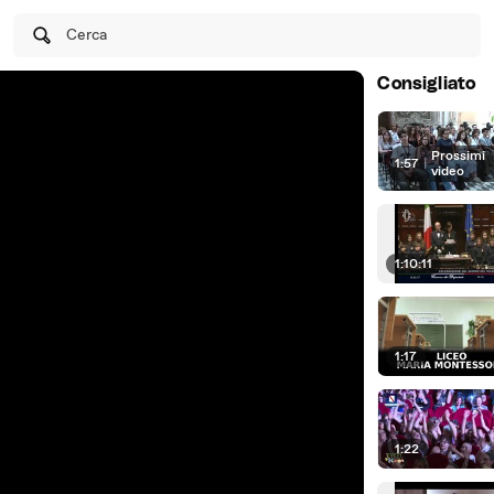
Cerca
Consigliato
Prossimi
1:57
|
video
1:10:11
1:17
1:22