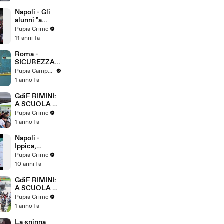
sequestri per
5 milioni
Napoli - Gli
(30.07.26)
alunni "a
lezione" da
Pupia Crime
Eduardo De
11 anni fa
Filippo
(20.11.15)
Roma -
SICUREZZA.
DA PCM-
Pupia Campania
ANCI-UPI
1 anno fa
PROGETTO
SU
GdiF RIMINI:
INCIDENTALI
A SCUOLA DI
TÀ
LEGALITA’
Pupia Crime
STRADALE
ECONOMICO
1 anno fa
(05.06.25)
-
FINANZIARIA
Napoli -
ALL’AUTODR
Ippica,
OMO DI
presentato il
Pupia Crime
MISANO. I
Memorial
10 anni fa
FINANZIERI
Giovanni Naldi
INCONTRAN
(29.04.16)
GdiF RIMINI:
O OLTRE 100
A SCUOLA DI
STUDENTI -2-
LEGALITA’
Pupia Crime
(30.05.25)
ECONOMICO
1 anno fa
-
FINANZIARIA
La «ninna