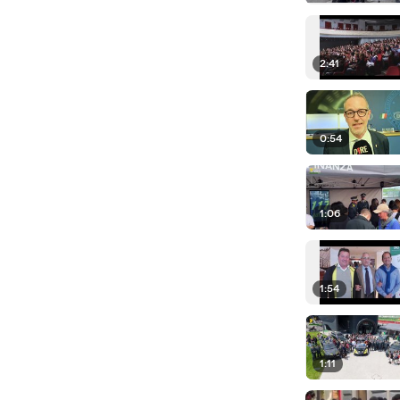
2:41
0:54
1:06
1:54
1:11