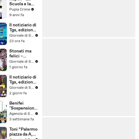
Scuola e la
Città,
Pupia Crime
concluso il
9 anni fa
progetto di
educazione
Il notiziario di
civica
Tgs, edizione
(29.05.17)
del 5 agosto –
Giornale di Sicilia
ore 13.50
23 ore fa
Stonati ma
felici –
Puntata 16
Giornale di Sicilia
1 giorno fa
Il notiziario di
Tgs, edizione
del 4 agosto –
Giornale di Sicilia
ore 13.50
2 giorni fa
Benifei
"Sospensione
accordo Ue-
Agenzia di Stampa ITALPRESS
Israele
3 settimane fa
materia
commerciale,
Toni “Palermo
voto a
piazza da A,
maggioranza"