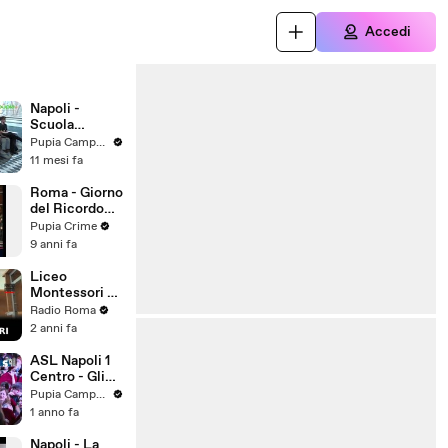
Accedi
Napoli -
Scuola
Superiore
Pupia Campania
Meridionale,
11 mesi fa
al via
settimana di
Roma - Giorno
orientamento
del Ricordo
(02.09.25)
delle Foibe e
Pupia Crime
dell'Esodo
9 anni fa
Giuliano -
Dalmata
Liceo
(10.02.17)
Montessori di
via Livenza
Radio Roma
occupato
2 anni fa
ASL Napoli 1
Centro - Gli
Arteteca e
Pupia Campania
Sannino
1 anno fa
(07.06.25)
Napoli - La