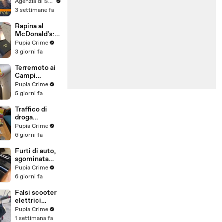
può essere
Agenzia di Stampa ITALPRESS
l'anno buono”
3 settimane fa
Rapina al
McDonald's:
cinque arresti,
Pupia Crime
due indagati
3 giorni fa
anche per
spaccio di
Terremoto ai
droga
Campi
(03.08.26)
Flegrei: 250
Pupia Crime
sfollati e 21
5 giorni fa
feriti,
residenti
Traffico di
chiedono
droga
certezze sul
"ispirato" da
Pupia Crime
futuro
serie tv e trap:
6 giorni fa
(01.08.26)
23 arresti
(31.07.26)
Furti di auto,
sgominata
banda
Pupia Crime
specializzata:
6 giorni fa
10 arresti
(31.07.26)
Falsi scooter
elettrici
venduti come
Pupia Crime
e-bike:
1 settimana fa