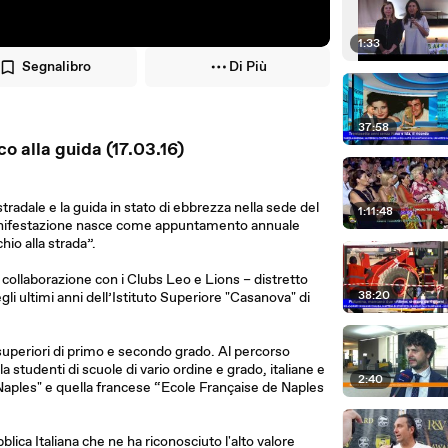
1:33
Segnalibro
Di Più
37:58
co alla guida (17.03.16)
tradale e la guida in stato di ebbrezza nella sede del
1:11:48
 manifestazione nasce come appuntamento annuale
hio alla strada”.
collaborazione con i Clubs Leo e Lions – distretto
38:20
gli ultimi anni dell’Istituto Superiore "Casanova" di
le superiori di primo e secondo grado. Al percorso
 studenti di scuole di vario ordine e grado, italiane e
2:40
f Naples" e quella francese “Ecole Française de Naples
lica Italiana che ne ha riconosciuto l'alto valore