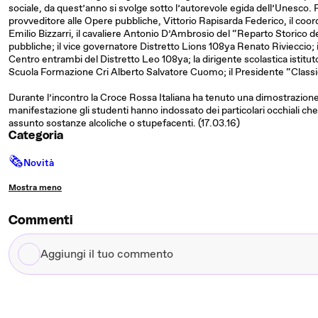
sociale, da quest’anno si svolge sotto l’autorevole egida dell’Unesco. R
provveditore alle Opere pubbliche, Vittorio Rapisarda Federico, il coor
Emilio Bizzarri, il cavaliere Antonio D’Ambrosio del “Reparto Storico d
pubbliche; il vice governatore Distretto Lions 108ya Renato Rivieccio; 
Centro entrambi del Distretto Leo 108ya; la dirigente scolastica istitu
Scuola Formazione Cri Alberto Salvatore Cuomo; il Presidente “Classi
Durante l’incontro la Croce Rossa Italiana ha tenuto una dimostrazione
manifestazione gli studenti hanno indossato dei particolari occhiali che 
assunto sostanze alcoliche o stupefacenti. (17.03.16)
Categoria
🗞
Novità
Mostra meno
Commenti
Aggiungi
il
tuo
commento