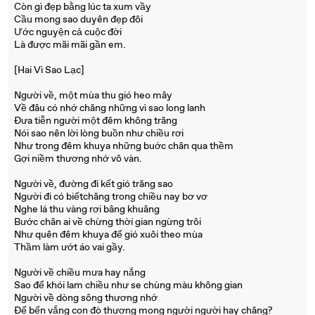
Còn gì đẹp bằng lúc ta xum vầy
Cầu mong sao duyên đẹp đôi
Ước nguyện cả cuộc đời
Là được mãi mãi gần em.
[Hai Vì Sao Lạc]
Người về, một mùa thu gió heo mây
Về đâu có nhớ chăng những vì sao long lanh
Đưa tiễn người một đêm không trăng
Nói sao nên lời lòng buồn như chiều rơi
Như trong đêm khuya những buớc chân qua thềm
Gợi niềm thương nhớ vô vàn.
Người về, đường đi kết gió trăng sao
Người đi có biếtchăng trong chiều nay bơ vơ
Nghe lá thu vàng rơi bâng khuâng
Bước chân ai về chừng thời gian ngừng trôi
Như quên đêm khuya để gió xuôi theo mùa
Thầm làm ướt áo vai gầy.
Người về chiều mưa hay nắng
Sao để khói lam chiều như se chùng màu không gian
Người về dòng sông thương nhớ
Để bến vắng con đò thương mong người người hay chăng?