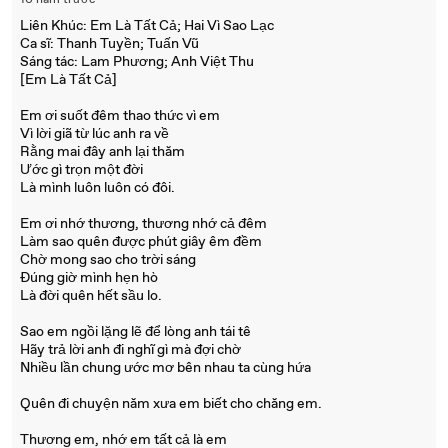
10 năm trước
Liên Khúc: Em Là Tất Cả; Hai Vì Sao Lạc
Ca sĩ: Thanh Tuyền; Tuấn Vũ
Sáng tác: Lam Phương; Anh Việt Thu
[Em Là Tất Cả]
Em ơi suốt đêm thao thức vì em
Vì lời giã từ lúc anh ra về
Rằng mai đây anh lại thăm
Ước gì trọn một đời
Là mình luôn luôn có đôi.
Em ơi nhớ thương, thương nhớ cả đêm
Làm sao quên được phút giây êm đềm
Chờ mong sao cho trời sáng
Đúng giờ mình hẹn hò
Là đời quên hết sầu lo.
Sao em ngồi lặng lẽ để lòng anh tái tê
Hãy trả lời anh đi nghĩ gì mà đợi chờ
Nhiều lần chung ước mơ bên nhau ta cùng hứa
Quên đi chuyện năm xưa em biết cho chăng em.
Thương em, nhớ em tất cả là em