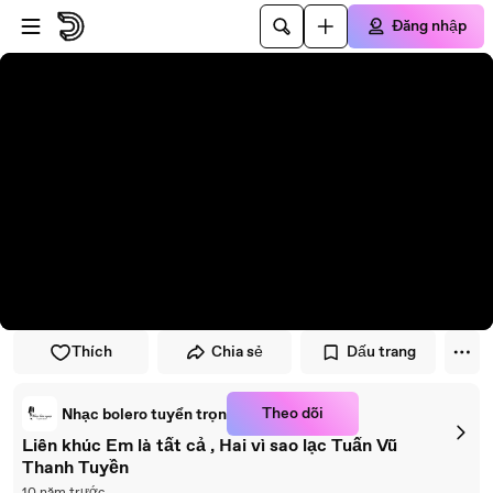
Đi đến trình phát
Đi đến nội dung chính
Đăng nhập
Thích
Chia sẻ
Dấu trang
Theo dõi
Nhạc bolero tuyển trọn
Liên khúc Em là tất cả , Hai vì sao lạc Tuấn Vũ
Thanh Tuyền