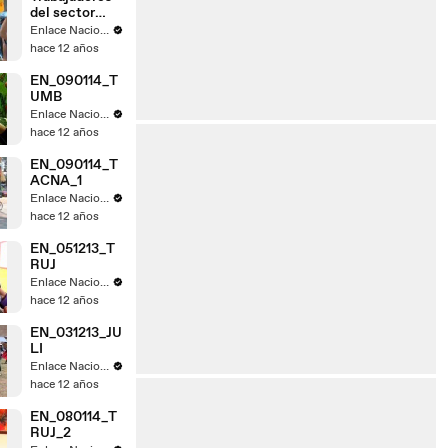
del sector
judicial de
Enlace Nacional
Tacna acatan
hace 12 años
paro
EN_090114_T
UMB
Enlace Nacional
hace 12 años
EN_090114_T
ACNA_1
Enlace Nacional
hace 12 años
EN_051213_T
RUJ
Enlace Nacional
hace 12 años
EN_031213_JU
LI
Enlace Nacional
hace 12 años
EN_080114_T
RUJ_2