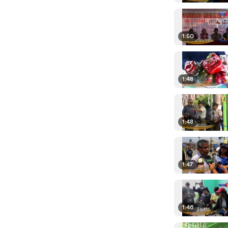
1:50
1:48
1:48
1:47
1:46