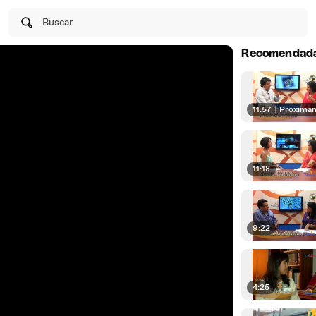
Buscar
Recomendad
11:57
|
Próxima
11:18
9:22
4:25