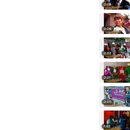
2:08
2:06
2:02
2:01
2:00
1:52