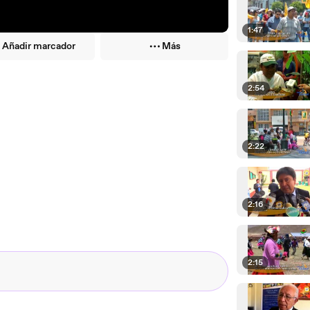
1:47
Añadir marcador
Más
2:54
2:22
2:16
2:15