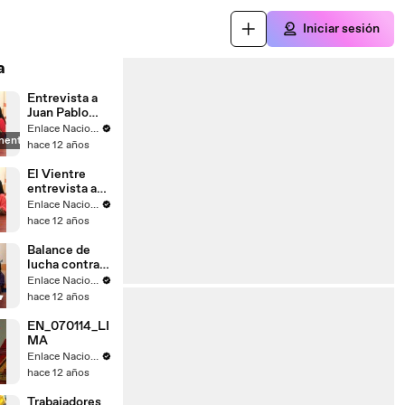
Iniciar sesión
a
Entrevista a
Juan Pablo
Saaverda
Enlace Nacional
mente
FEDEPAZ
hace 12 años
El Vientre
entrevista a
Mayella
Enlace Nacional
Lloclla
hace 12 años
Balance de
lucha contra
el
Enlace Nacional
narcotrafico
hace 12 años
EN_070114_LI
MA
Enlace Nacional
hace 12 años
Trabajadores