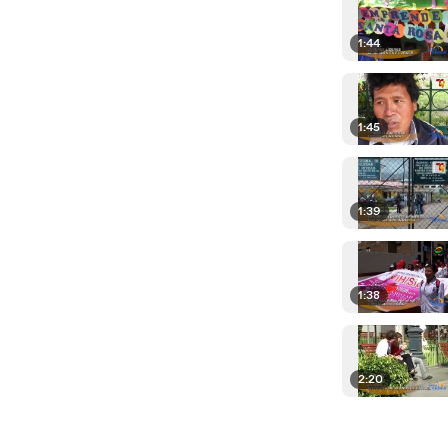
1:44
1:45
1:39
1:38
2:20