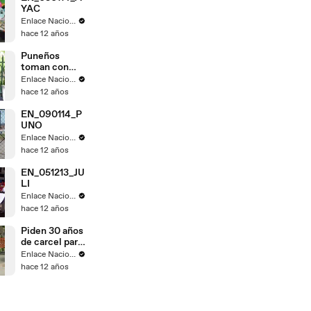
YAC
Enlace Nacional
hace 12 años
Puneños
toman con
calma fallo de
Enlace Nacional
La Haya
hace 12 años
EN_090114_P
UNO
Enlace Nacional
hace 12 años
EN_051213_JU
LI
Enlace Nacional
hace 12 años
Piden 30 años
de carcel para
Gregorio
Enlace Nacional
Santos
hace 12 años