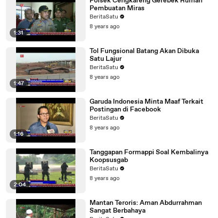
Polsek Cengkareng Gerebek Rumah
Pembuatan Miras
BeritaSatu
8 years ago
1:31
Tol Fungsional Batang Akan Dibuka
Satu Lajur
BeritaSatu
8 years ago
1:47
Garuda Indonesia Minta Maaf Terkait
Postingan di Facebook
BeritaSatu
8 years ago
1:16
Tanggapan Formappi Soal Kembalinya
Koopsusgab
BeritaSatu
8 years ago
2:04
Mantan Teroris: Aman Abdurrahman
Sangat Berbahaya