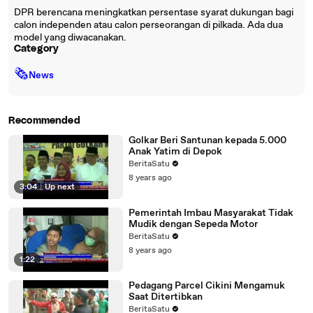
DPR berencana meningkatkan persentase syarat dukungan bagi
calon independen atau calon perseorangan di pilkada. Ada dua
model yang diwacanakan.
Category
🗞
News
Recommended
Golkar Beri Santunan kepada 5.000
Anak Yatim di Depok
BeritaSatu
8 years ago
3:04
|
Up next
Pemerintah Imbau Masyarakat Tidak
Mudik dengan Sepeda Motor
BeritaSatu
8 years ago
1:22
Pedagang Parcel Cikini Mengamuk
Saat Ditertibkan
BeritaSatu