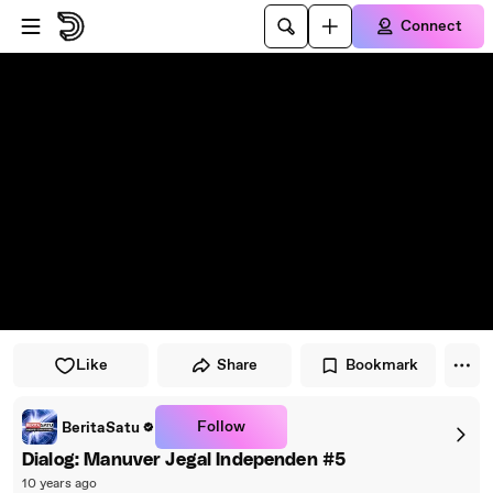
Skip to player
Skip to main content
Connect
Like
Share
Bookmark
Follow
BeritaSatu
Dialog: Manuver Jegal Independen #5
10 years ago