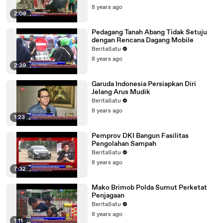
8 years ago
2:08
Pedagang Tanah Abang Tidak Setuju
dengan Rencana Dagang Mobile
BeritaSatu
8 years ago
2:29
Garuda Indonesia Persiapkan Diri
Jelang Arus Mudik
BeritaSatu
8 years ago
1:23
Pemprov DKI Bangun Fasilitas
Pengolahan Sampah
BeritaSatu
8 years ago
7:32
Mako Brimob Polda Sumut Perketat
Penjagaan
BeritaSatu
8 years ago
1:11