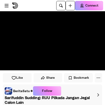
Skip to player
Skip to main content
Connect
Like
Share
Bookmark
Follow
BeritaSatu
Sarifuddin Sudding: RUU Pilkada Jangan Jegal
Calon Lain