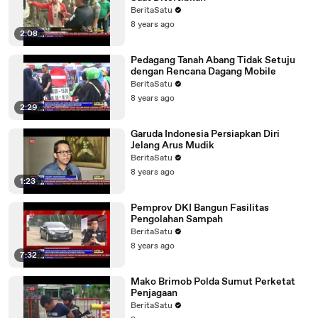
BeritaSatu
8 years ago
2:08
Pedagang Tanah Abang Tidak Setuju
dengan Rencana Dagang Mobile
BeritaSatu
8 years ago
2:29
Garuda Indonesia Persiapkan Diri
Jelang Arus Mudik
BeritaSatu
8 years ago
1:23
Pemprov DKI Bangun Fasilitas
Pengolahan Sampah
BeritaSatu
8 years ago
7:32
Mako Brimob Polda Sumut Perketat
Penjagaan
BeritaSatu