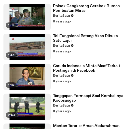
Polsek Cengkareng Gerebek Rumah
Pembuatan Miras
BeritaSatu
8 years ago
1:31
Tol Fungsional Batang Akan Dibuka
Satu Lajur
BeritaSatu
8 years ago
1:47
Garuda Indonesia Minta Maaf Terkait
Postingan di Facebook
BeritaSatu
8 years ago
1:16
Tanggapan Formappi Soal Kembalinya
Koopsusgab
BeritaSatu
8 years ago
2:04
Mantan Teroris: Aman Abdurrahman