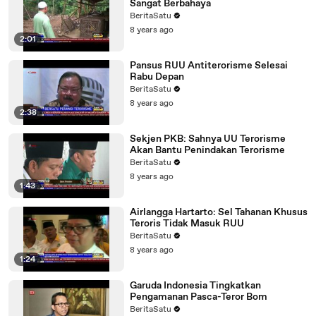
Sangat Berbahaya
BeritaSatu
8 years ago
2:01
Pansus RUU Antiterorisme Selesai
Rabu Depan
BeritaSatu
8 years ago
2:38
Sekjen PKB: Sahnya UU Terorisme
Akan Bantu Penindakan Terorisme
BeritaSatu
8 years ago
1:43
Airlangga Hartarto: Sel Tahanan Khusus
Teroris Tidak Masuk RUU
BeritaSatu
8 years ago
1:24
Garuda Indonesia Tingkatkan
Pengamanan Pasca-Teror Bom
BeritaSatu