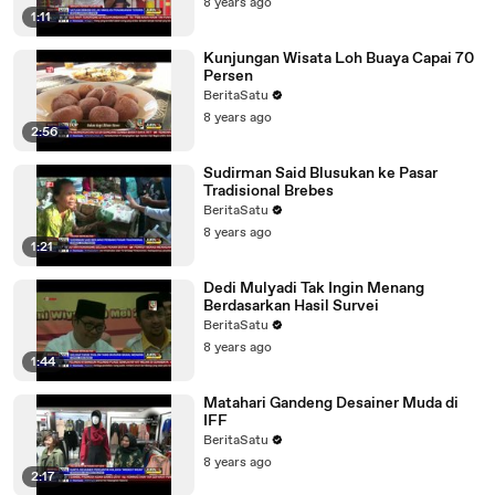
8 years ago
1:11
Kunjungan Wisata Loh Buaya Capai 70
Persen
BeritaSatu
8 years ago
2:56
Sudirman Said Blusukan ke Pasar
Tradisional Brebes
BeritaSatu
8 years ago
1:21
Dedi Mulyadi Tak Ingin Menang
Berdasarkan Hasil Survei
BeritaSatu
8 years ago
1:44
Matahari Gandeng Desainer Muda di
IFF
BeritaSatu
8 years ago
2:17