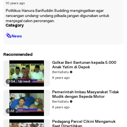
10 years ago
Politikus Hanura Sarifuddin Sudding mengingatkan agar
rancangan undang-undang pilkada jangan digunakan untuk
menjegal calon perorangan.
Category
🗞
News
Recommended
Golkar Beri Santunan kepada 5.000
Anak Yatim di Depok
BeritaSatu
8 years ago
3:04
|
Up next
Pemerintah Imbau Masyarakat Tidak
Mudik dengan Sepeda Motor
BeritaSatu
8 years ago
1:22
Pedagang Parcel Cikini Mengamuk
Saat Ditertibkan