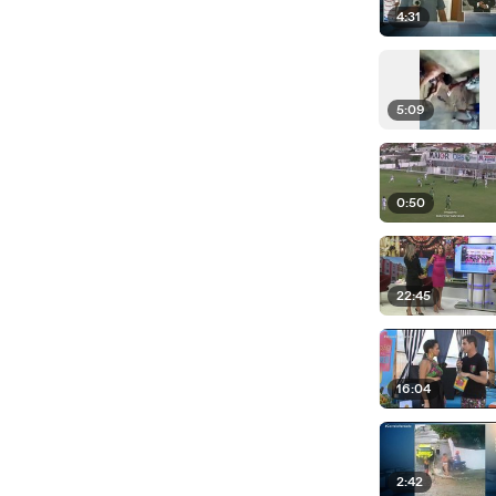
4:31
5:09
0:50
22:45
16:04
2:42