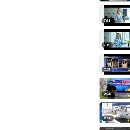
7:18
7:19
2:21
2:38
0:56