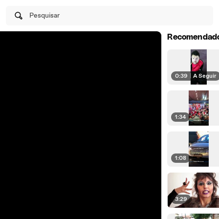
Pesquisar
Recomendad
0:39
|
A Seguir
1:34
1:08
3:29