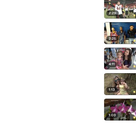
2:29
2:25
4:11
1:13
1:03