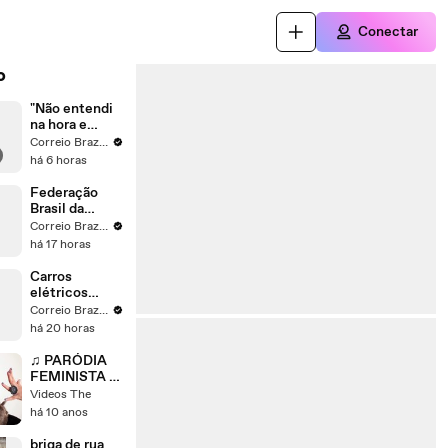
Conectar
o
"Não entendi
na hora e
aconteceu",
Correio Braziliense
diz homem
há 6 horas
preso por
esfaquear
Federação
criança de 11
Brasil da
anos na
Esperança
Correio Braziliense
Estrutural
lança Leandro
há 17 horas
Grass para
disputar o
Carros
GDF
elétricos
ocupam os 3
Correio Braziliense
primeiros
há 20 horas
lugares de
vendas no
♫ PARÓDIA
Brasil em
FEMINISTA -
julho
MC Biel
Videos The
'Química'
há 10 anos
#QueMico -
Barbara
briga de rua