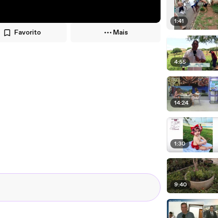
1:41
Favorito
Mais
4:55
14:24
1:30
9:40