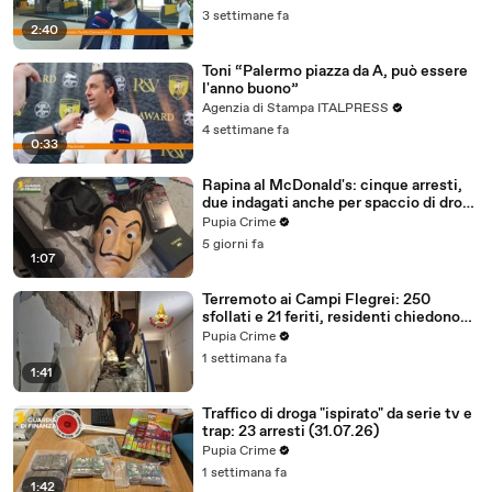
3 settimane fa
2:40
Toni “Palermo piazza da A, può essere
l'anno buono”
Agenzia di Stampa ITALPRESS
4 settimane fa
0:33
Rapina al McDonald's: cinque arresti,
due indagati anche per spaccio di droga
(03.08.26)
Pupia Crime
5 giorni fa
1:07
Terremoto ai Campi Flegrei: 250
sfollati e 21 feriti, residenti chiedono
certezze sul futuro (01.08.26)
Pupia Crime
1 settimana fa
1:41
Traffico di droga "ispirato" da serie tv e
trap: 23 arresti (31.07.26)
Pupia Crime
1 settimana fa
1:42