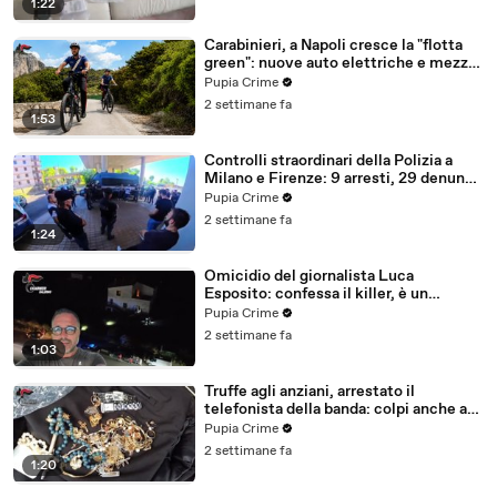
1:22
Carabinieri, a Napoli cresce la "flotta
green": nuove auto elettriche e mezzi
sostenibili anche sulle isole (25.07.26)
Pupia Crime
2 settimane fa
1:53
Controlli straordinari della Polizia a
Milano e Firenze: 9 arresti, 29 denunce
e oltre 7mila persone identificate
Pupia Crime
(25.07.26)
2 settimane fa
1:24
Omicidio del giornalista Luca
Esposito: confessa il killer, è un
26enne tunisino (25.07.26)
Pupia Crime
2 settimane fa
1:03
Truffe agli anziani, arrestato il
telefonista della banda: colpi anche ad
Aversa, oltre 300mila euro il bottino
Pupia Crime
stimato (24.07.26)
2 settimane fa
1:20