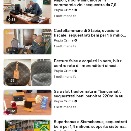
Napoli, frodi e bancarotte in
commercio vini: sequestro da 7,8
milioni (30.07.26)
Pupia Crime
1 settimana fa
0:58
Castellammare di Stabia, evasione
fiscale: sequestrati beni per 1,6 milioni
ad un consorzio navale (29.07.26)
Pupia Crime
1 settimana fa
0:52
Fatture false e acquisti in nero, blitz
contro rete di imprenditori cinesi
sequestri per 8,5 milioni (29.07.26)
Pupia Crime
1 settimana fa
1:58
Sala slot trasformata in "bancomat":
sequestrati beni per oltre 220mila euro
a due coniugi (29.07.26)
Pupia Crime
1 settimana fa
1:02
Superbonus e Sismabonus, sequestrati
beni per 1,4 milioni: scoperto sistema