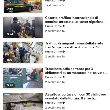
con false abitazioni (29.07.26)
Pupia Crime
1 settimana fa
0:35
Caserta, traffico internazionale di
cocaina: arrestato latitante nigeriano
ricercato dal 2019 (28.07.26)
Pupia Crime
2 settimane fa
0:24
Traffico di migranti, smantellata rete
tra Campania e altre 9 province: 18
arresti (27.07.26)
Pupia Crime
2 settimane fa
1:03
Trascinata dalla corrente per 3
chilometri su un materassino: salvata
dalla Polizia (25.07.26)
Pupia Crime
2 settimane fa
0:25
Assalto al portavalori con 30 chili d'oro
sventato dalla Polizia: 11 arresti
(25.07.26)
Pupia Crime
2 settimane fa