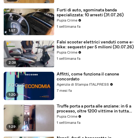
Furti di auto, sgominata banda
specializzata: 10 arresti (31.07.26)
Pupia Crime
1 settimana fa
1:57
Falsi scooter elettrici venduti come e-
bike: sequestri per 5 milioni (30.07.26)
Pupia Crime
1 settimana fa
2:38
Affitti, come funziona il canone
concordato
Agenzia di Stampa ITALPRESS
7 mesi fa
1:20
Truffe porta a porta alle anziane: in 6 a
processo, oltre 1200 vittime in tutta
Italia (30.07.26)
Pupia Crime
1 settimana fa
1:29