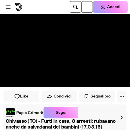
Vai al lettore
Passa al contenuto principale
Accedi
Like
Condividi
Segnalibro
Segui
Pupia Crime
Chivasso (TO) - Furti in casa, 8 arresti: rubavano
anche da salvadanai dei bambini (17.03.16)