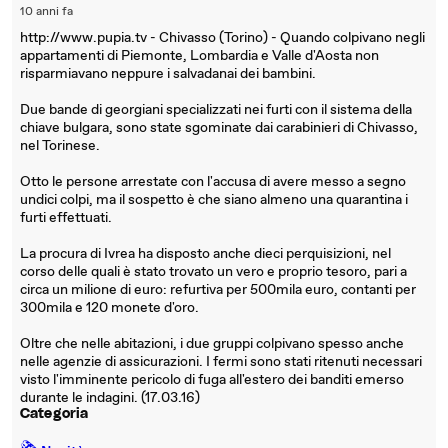
10 anni fa
http://www.pupia.tv - Chivasso (Torino) - Quando colpivano negli
appartamenti di Piemonte, Lombardia e Valle d'Aosta non
risparmiavano neppure i salvadanai dei bambini.
Due bande di georgiani specializzati nei furti con il sistema della
chiave bulgara, sono state sgominate dai carabinieri di Chivasso,
nel Torinese.
Otto le persone arrestate con l'accusa di avere messo a segno
undici colpi, ma il sospetto è che siano almeno una quarantina i
furti effettuati.
La procura di Ivrea ha disposto anche dieci perquisizioni, nel
corso delle quali è stato trovato un vero e proprio tesoro, pari a
circa un milione di euro: refurtiva per 500mila euro, contanti per
300mila e 120 monete d'oro.
Oltre che nelle abitazioni, i due gruppi colpivano spesso anche
nelle agenzie di assicurazioni. I fermi sono stati ritenuti necessari
visto l'imminente pericolo di fuga all'estero dei banditi emerso
durante le indagini. (17.03.16)
Categoria