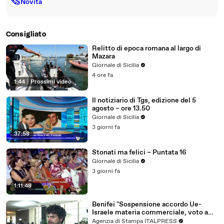
🗞
Novità
Consigliato
Relitto di epoca romana al largo di
Mazara
Giornale di Sicilia
4 ore fa
1:44
|
Prossimi video
Il notiziario di Tgs, edizione del 5
agosto – ore 13.50
Giornale di Sicilia
3 giorni fa
37:58
Stonati ma felici – Puntata 16
Giornale di Sicilia
3 giorni fa
1:11:48
Benifei "Sospensione accordo Ue-
Israele materia commerciale, voto a
maggioranza"
Agenzia di Stampa ITALPRESS