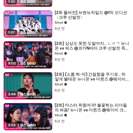
1:32
[2회 풀버전] 브랜뉴차일드 @1차 오디션
〈크루 선발전〉
Mnet
5년 전
1:37
[2회] 상상도 못한 도발까지.. ㄴㅇㄱ 뉴니
온 vs 뉙스 @코카N버터 크루 선발전 즉흥
배틀
Mnet
5년 전
8:02
[2회] (소름 쫘-악) 간절함을 무기로.. 하
얗게 불태운 뉴니온 vs 더퀸즈 @웨이비
크루 선발전 즉흥 배틀 2라운드
Mnet
5년 전
2:44
[2회] 마스터 취향저격! 불꽃튀는 리더들
의 싸움! 뉴니온 vs 더퀸즈 @웨이비 크루
선발전 즉흥 배틀 1라운드
Mnet
5년 전
2:55