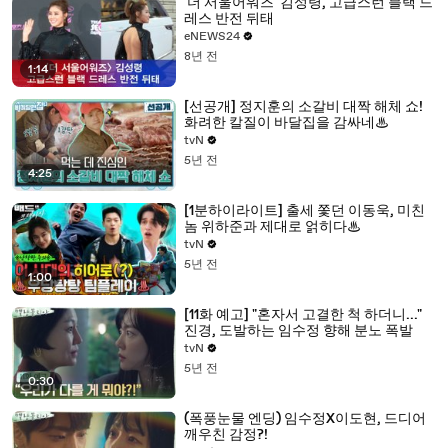
'더 서울어워즈' 김성령, 고급스런 블랙 드
레스 반전 뒤태
eNEWS24
8년 전
1:14
[선공개] 정지훈의 소갈비 대짝 해체 쇼!
화려한 칼질이 바달집을 감싸네♨
tvN
5년 전
4:25
[1분하이라이트] 출세 쫓던 이동욱, 미친
놈 위하준과 제대로 얽히다♨
tvN
5년 전
1:00
[11화 예고] "혼자서 고결한 척 하더니..."
진경, 도발하는 임수정 향해 분노 폭발
tvN
5년 전
0:30
(폭풍눈물 엔딩) 임수정X이도현, 드디어
깨우친 감정?!