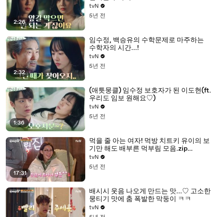
tvN
5년 전
2:26
임수정, 백승유의 수학문제로 마주하는
수학자의 시간...!
tvN
5년 전
2:32
(애틋뭉클) 임수정 보호자가 된 이도현(ft.
우리도 임보 원해요♡)
tvN
5년 전
1:36
먹을 줄 아는 여자! 먹방 치트키 유이의 보
기만 해도 배부른 먹부림 모음.zip
#highlight
tvN
5년 전
17:31
배시시 웃음 나오게 만드는 맛...♡ 고소한
뭉티기 맛에 춤 폭발한 막둥이 ㅋㅋ
tvN