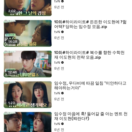
tvN
5년 전
2:02
10화#하이라이트# 든든한 이도현에 ?헕
어택? 당하는 임수정 모음.zip
tvN
5년 전
14:08
10화#하이라이트# 복수를 향한 수학천
재 이도현의 전략 모음.zip
tvN
5년 전
12:46
임수정, 우다비에 따끔 일침 "미안하다고
해야하는거야"
tvN
5년 전
1:23
임수정 마음에 훅! 들어갈 줄 아는 멘트 천
재 이도현(쨔란다?)
tvN
5년 전