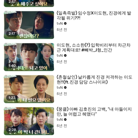
2:57
(일촉즉발) 임수정X이도현, 진경에게 발
각될 위기??!
tvN
5년 전
2:17
이도현, 소소한(?) 입학비리부터 차근차
근 계획대로! #빼박_J형_인간
tvN
5년 전
1:40
(촌철살인) 날카롭게 진경 저격하는 이도
현!!(ft.진경 담당 스나이퍼)
tvN
5년 전
1:23
(뭉클) 아빠 김호진의 고백, "내 아들이지
만, 늘 어렵고 헤맸다"
tvN
5년 전
2:28