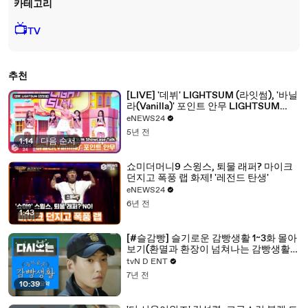
카테고리
📺
TV
추천
[LIVE] '데뷔' LIGHTSUM (라잇썸), '바닐
라(Vanilla)' 포인트 안무 LIGHTSUM
Showcase Talk
eNEWS24
5년 전
1:14
|
다음 순서
쇼미더머니9 스윙스, 퇴물 래퍼? 마이크
던지고 폭풍 랩 화제! '레전드 탄생'
eNEWS24
6년 전
1:43
[#슬감빵] 슬기로운 감빵생활 1~3화 몰아
보기(환멸과 환장이 넘쳐나는 감빵생활의
시작) | #다시보는슬기로운감빵생활 |
tvN D ENT
#Diggle
7년 전
10:39