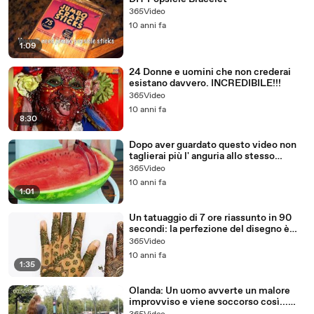
365Video
10 anni fa
1:09
24 Donne e uomini che non crederai
esistano davvero. INCREDIBILE!!!
365Video
10 anni fa
8:30
Dopo aver guardato questo video non
taglierai più l' anguria allo stesso
modo...
365Video
10 anni fa
1:01
Un tatuaggio di 7 ore riassunto in 90
secondi: la perfezione del disegno è
IPNOTICA!
365Video
10 anni fa
1:35
Olanda: Un uomo avverte un malore
improvviso e viene soccorso così...
NON CI CREDO!