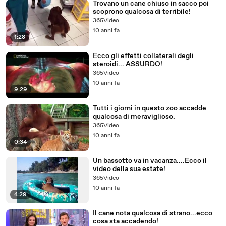
Trovano un cane chiuso in sacco poi
scoprono qualcosa di terribile!
365Video
10 anni fa
1:28
Ecco gli effetti collaterali degli
steroidi... ASSURDO!
365Video
10 anni fa
9:29
Tutti i giorni in questo zoo accadde
qualcosa di meraviglioso.
365Video
10 anni fa
0:34
Un bassotto va in vacanza....Ecco il
video della sua estate!
365Video
10 anni fa
4:29
Il cane nota qualcosa di strano...ecco
cosa sta accadendo!