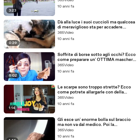
365Video
10 anni fa
3:23
Dà alla luce i suoi cuccioli ma qualcosa
di meraviglioso sta per accadere...
365Video
10 anni fa
0:29
Soffrite di borse sotto agli occhi? Ecco
come preparare un' OTTIMA maschera
con i FONDI del CAFFè!
365Video
10 anni fa
6:02
Le scarpe sono troppo strette? Ecco
come potrete allargarle con della
semplice ACQUA...
365Video
10 anni fa
1:14
Gli esce un' enorme bolla sul braccio
ma non va dal medico. Poi la
scioccante scoperta...
365Video
10 anni fa