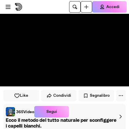
Vai al lettore
Passa al contenuto principale
Accedi
Like
Condividi
Segnalibro
Segui
365Video
Ecco il metodo del tutto naturale per sconfiggere
i capelli bianchi.