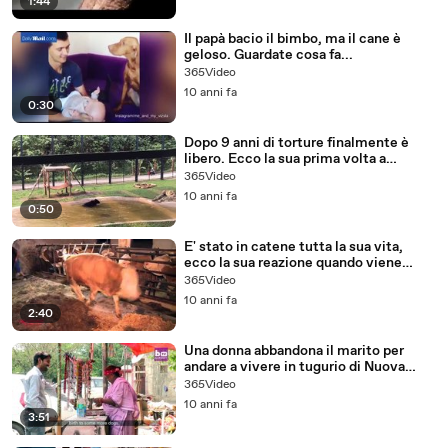
1:44
Il papà bacio il bimbo, ma il cane è
geloso. Guardate cosa fa...
365Video
10 anni fa
0:30
Dopo 9 anni di torture finalmente è
libero. Ecco la sua prima volta a
contatto con l'acqua!
365Video
10 anni fa
0:50
E' stato in catene tutta la sua vita,
ecco la sua reazione quando viene
liberato.
365Video
10 anni fa
2:40
Una donna abbandona il marito per
andare a vivere in tugurio di Nuova
Delhi...ecco perchè
365Video
10 anni fa
3:51