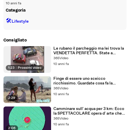
10 anni fa
Categoria
🛠️
Lifestyle
Consigliato
Le rubano il parcheggio ma lei trova la
VENDETTA PERFETTA. State a
vedere!
365Video
10 anni fa
1:23
|
Prossimi video
Finge di essere uno sceicco
ricchissimo. Guardate cosa fa la
ragazza...
365Video
10 anni fa
2:29
Camminare sull' acqua per 3 km: Ecco
la SPETTACOLARE opera d' arte che
sta incantando il mondo!
365Video
10 anni fa
2:06