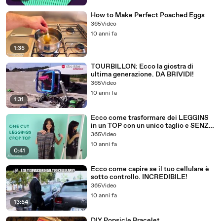
How to Make Perfect Poached Eggs
365Video
10 anni fa
1:35
TOURBILLON: Ecco la giostra di
ultima generazione. DA BRIVIDI!
365Video
10 anni fa
1:31
Ecco come trasformare dei LEGGINS
in un TOP con un unico taglio e SENZA
CUCIRE!
365Video
10 anni fa
0:41
Ecco come capire se il tuo cellulare è
sotto controllo. INCREDIBILE!
365Video
10 anni fa
13:54
DIY Popsicle Bracelet