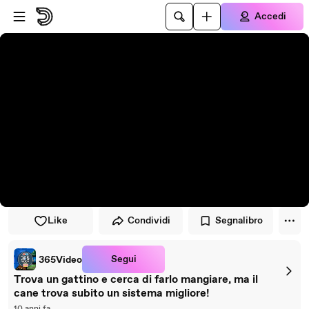
Vai al lettore
Passa al contenuto principale
Accedi
Like
Condividi
Segnalibro
Segui
365Video
Trova un gattino e cerca di farlo mangiare, ma il
cane trova subito un sistema migliore!