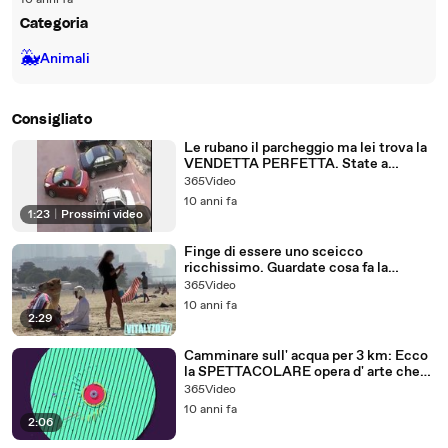
10 anni fa
Categoria
🐳
Animali
Consigliato
Le rubano il parcheggio ma lei trova la
VENDETTA PERFETTA. State a
vedere!
365Video
10 anni fa
1:23
|
Prossimi video
Finge di essere uno sceicco
ricchissimo. Guardate cosa fa la
ragazza...
365Video
10 anni fa
2:29
Camminare sull' acqua per 3 km: Ecco
la SPETTACOLARE opera d' arte che
sta incantando il mondo!
365Video
10 anni fa
2:06