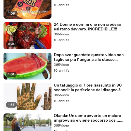
10 anni fa
1:09
24 Donne e uomini che non crederai
esistano davvero. INCREDIBILE!!!
365Video
10 anni fa
8:30
Dopo aver guardato questo video non
taglierai più l' anguria allo stesso
modo...
365Video
10 anni fa
1:01
Un tatuaggio di 7 ore riassunto in 90
secondi: la perfezione del disegno è
IPNOTICA!
365Video
10 anni fa
1:35
Olanda: Un uomo avverte un malore
improvviso e viene soccorso così...
NON CI CREDO!
365Video