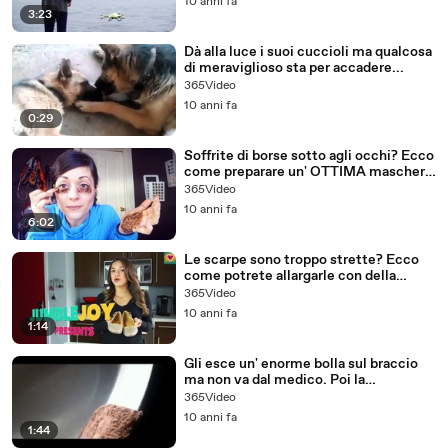
10 anni fa
3:23
Dà alla luce i suoi cuccioli ma qualcosa
di meraviglioso sta per accadere...
365Video
10 anni fa
0:29
Soffrite di borse sotto agli occhi? Ecco
come preparare un' OTTIMA maschera
con i FONDI del CAFFè!
365Video
10 anni fa
6:02
Le scarpe sono troppo strette? Ecco
come potrete allargarle con della
semplice ACQUA...
365Video
10 anni fa
1:14
Gli esce un' enorme bolla sul braccio
ma non va dal medico. Poi la
scioccante scoperta...
365Video
10 anni fa
1:44