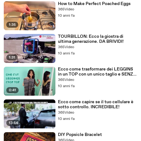
How to Make Perfect Poached Eggs
365Video
10 anni fa
1:35
TOURBILLON: Ecco la giostra di
ultima generazione. DA BRIVIDI!
365Video
10 anni fa
1:31
Ecco come trasformare dei LEGGINS
in un TOP con un unico taglio e SENZA
CUCIRE!
365Video
10 anni fa
0:41
Ecco come capire se il tuo cellulare è
sotto controllo. INCREDIBILE!
365Video
10 anni fa
13:54
DIY Popsicle Bracelet
365Video