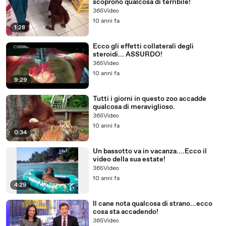
scoprono qualcosa di terribile!
365Video
10 anni fa
1:28
Ecco gli effetti collaterali degli
steroidi... ASSURDO!
365Video
10 anni fa
9:29
Tutti i giorni in questo zoo accadde
qualcosa di meraviglioso.
365Video
10 anni fa
0:34
Un bassotto va in vacanza....Ecco il
video della sua estate!
365Video
10 anni fa
4:29
Il cane nota qualcosa di strano...ecco
cosa sta accadendo!
365Video