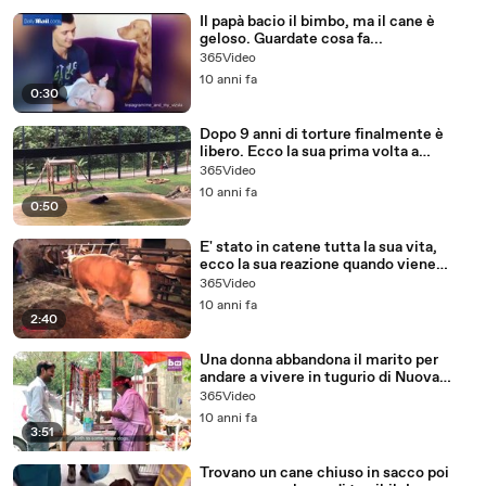
Il papà bacio il bimbo, ma il cane è
geloso. Guardate cosa fa...
365Video
10 anni fa
0:30
Dopo 9 anni di torture finalmente è
libero. Ecco la sua prima volta a
contatto con l'acqua!
365Video
10 anni fa
0:50
E' stato in catene tutta la sua vita,
ecco la sua reazione quando viene
liberato.
365Video
10 anni fa
2:40
Una donna abbandona il marito per
andare a vivere in tugurio di Nuova
Delhi...ecco perchè
365Video
10 anni fa
3:51
Trovano un cane chiuso in sacco poi