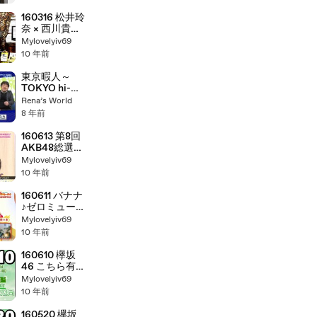
160316 松井玲
奈 × 西川貴教
– アニマゲ
Mylovelyiv69
(AniMaGa)
10 年前
東京暇人～
TOKYO hi-
IMAGINE～
Rena’s World
2018-02-17 松
8 年前
井玲奈
160613 第8回
AKB48総選挙
直前SP ～渡辺
Mylovelyiv69
麻友 22歳 今、
10 年前
思うこと～
160611 バナナ
♪ゼロミュージ
ック 【乃木坂
Mylovelyiv69
46 生田絵梨
10 年前
花・橋本奈々
未・松村沙友
160610 欅坂
理】
46 こちら有楽
町星空放送局
Mylovelyiv69
【平手友梨奈・
10 年前
長濱ねる】
160520 欅坂