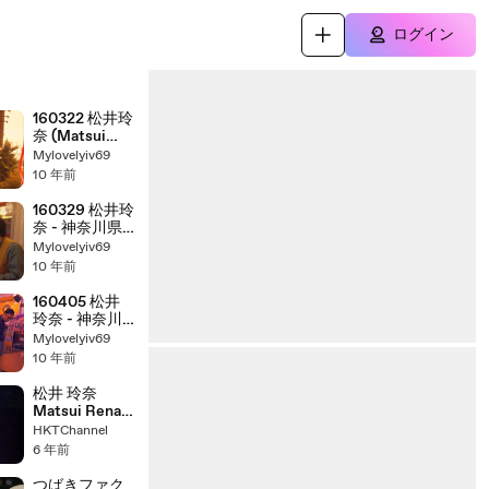
ログイン
160322 松井玲
奈 (Matsui
Rena) - 神奈川
Mylovelyiv69
県厚木市 ラン
10 年前
ドリー茅ヶ崎
ep02
160329 松井玲
奈 - 神奈川県
厚木市 ランド
Mylovelyiv69
リー茅ヶ崎
10 年前
ep03
160405 松井
玲奈 - 神奈川
県厚木市 ラン
Mylovelyiv69
ドリー茅ヶ崎
10 年前
ep04 (Final)
松井 玲奈
Matsui Rena -
2588日 / 松井
HKTChannel
玲奈卒業コン
6 年前
サート 150830
つばきファク