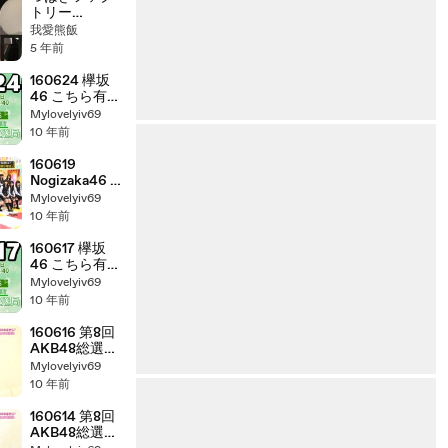
トリー
Premium「Pre
我愛熊飯
mier seat」 バ
5 年前
ックステージ
映像
160624 欅坂
46 こちら有楽
町星空放送局
Mylovelyiv69
【平手友梨奈・
10 年前
齋藤冬優花】
160619
Nogizaka46 -
Nogizaka
Mylovelyiv69
Under
10 年前
Construction
#59
160617 欅坂
46 こちら有楽
町星空放送局
Mylovelyiv69
【平手友梨奈・
10 年前
長濱ねる】
160616 第8回
AKB48総選挙
直前SP ～指原
Mylovelyiv69
莉乃 23歳 今、
10 年前
思うこと～
160614 第8回
AKB48総選挙