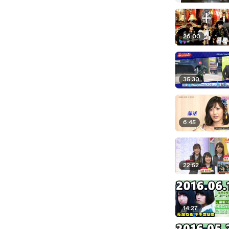
26:00
35:30
6:45
22:52
14:27