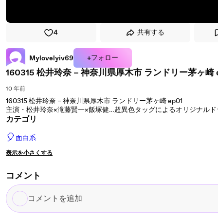
4
共有する
+フォロー
Mylovelyiv69
160315 松井玲奈 – 神奈川県厚木市 ランドリー茅ヶ崎 e
10 年前
160315 松井玲奈 – 神奈川県厚木市 ランドリー茅ヶ崎 ep01
主演・松井玲奈×滝藤賢一×飯塚健…超異色タッグによるオリジナルド
カテゴリ
🎈
面白系
表示を小さくする
コメント
コ
メ