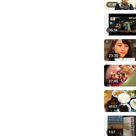
6:45
35:14
23:35
27:45
41:57
1:57