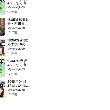
46 こちら有楽
町星空放送局
Mylovelyiv69
【平手友梨奈・
10 年前
菅井友香】
160518 松井玲
奈・西川貴教
–
Mylovelyiv69
AniMaGa（ア
10 年前
ニマゲー）
160508 #162
乃木坂46の
「の」 【堀未央
Mylovelyiv69
奈・伊藤かり
10 年前
ん・中元日芽
香】
160429 欅坂
46 こちら有楽
町星空放送局
Mylovelyiv69
【平手友梨奈・
10 年前
志田愛佳】
2016年04月
24日 乃木坂
46の「の」 【堀未
Mylovelyiv69
央奈・西野七
10 年前
瀬・桜井玲香】