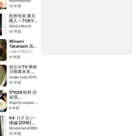
直前SP ～山本
Mylovelyiv69
彩 22歳 今、思
10 年前
うこと～
松井玲奈 東京
暇人～TOKYO
hi-IMAGINE～
Rena’s World
2016-06-11
10 年前
Minami
Takahashi 高
橋 みなみ &
ハロー!プロジェクト Fans
Rena Matsui
11 年前
松井玲奈 -
Mujack
판도라TV 神奈
20150807
川県厚木市 ラ
ンドリー茅ヶ
Judge Judy 2018
崎 第２話
10 年前
[HD]
171028 松村 沙
友理
SHOWROOM【
Slightly sloped road 46
秋元 桜井 若月
9 年前
与田 梅澤 大園
岩本 伊藤理 山
64-ロクヨン-
崎 伊藤か】乃木
後編 (2016) 映
坂46
画チラシ
Moviemania1999
10 年前