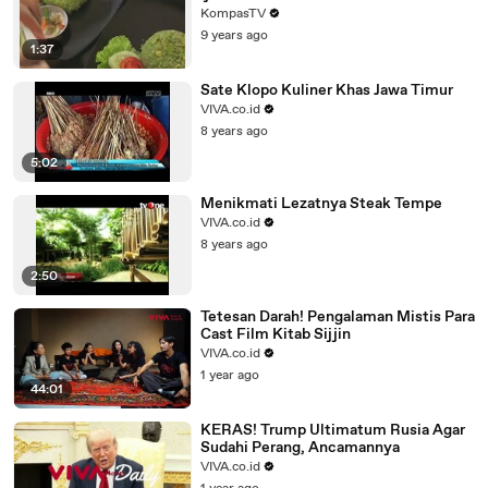
KompasTV
9 years ago
1:37
Sate Klopo Kuliner Khas Jawa Timur
VIVA.co.id
8 years ago
5:02
Menikmati Lezatnya Steak Tempe
VIVA.co.id
8 years ago
2:50
Tetesan Darah! Pengalaman Mistis Para
Cast Film Kitab Sijjin
VIVA.co.id
1 year ago
44:01
KERAS! Trump Ultimatum Rusia Agar
Sudahi Perang, Ancamannya
VIVA.co.id