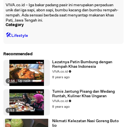
VIVA.co.id – Iga bakar padang pasir ini merupakan perpaduan
unik dari iga sapi, abon sapi, bumbu kacang dan bumbu rempah-
rempah. Ada sensasi berbeda saat menyantap makanan khas
Pati, Jawa Tengah ini.
Category
🛠️
Lifestyle
Recommended
Lezatnya Patin Bumbung dengan
Rempah Khas Indonesia
VIVA.co.id
8 years ago
2:56
|
Up next
Tumis Jantung Pisang dan Wedang
Runtah, Kuliner Khas Ungaran
VIVA.co.id
8 years ago
1:53
Nikmati Kelezatan Nasi Goreng Buto
Ijo