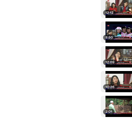
12:12
8:50
12:09
10:26
2:01