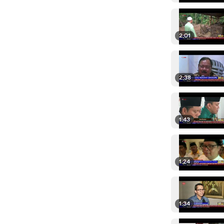
2:01
2:38
1:43
1:24
1:34