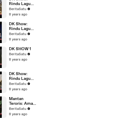
Rindu Lagu
Anak #3
BeritaSatu
8 years ago
DK Show:
Rindu Lagu
Anak #4
BeritaSatu
8 years ago
DK SHOW 1
BeritaSatu
8 years ago
DK Show:
Rindu Lagu
Anak #2
BeritaSatu
8 years ago
Mantan
Teroris: Aman
Abdurrahman
BeritaSatu
Sangat
8 years ago
Berbahaya