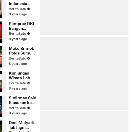
Mobile
Indonesia
Persiapkan
BeritaSatu
Diri Jelang
8 years ago
Arus Mudik
Pemprov DKI
Bangun
Fasilitas
BeritaSatu
Pengolahan
8 years ago
Sampah
Mako Brimob
Polda Sumut
Perketat
BeritaSatu
Penjagaan
8 years ago
Kunjungan
Wisata Loh
Buaya Capai
BeritaSatu
70 Persen
8 years ago
Sudirman Said
Blusukan ke
Pasar
BeritaSatu
Tradisional
8 years ago
Brebes
Dedi Mulyadi
Tak Ingin