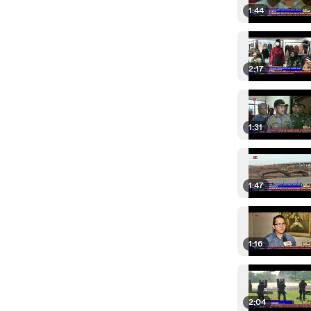
1:44
2:17
1:31
1:47
1:16
2:04