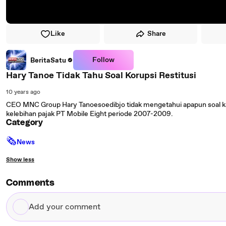
Like
Share
Follow
BeritaSatu
Hary Tanoe Tidak Tahu Soal Korupsi Restitusi
10 years ago
CEO MNC Group Hary Tanoesoedibjo tidak mengetahui apapun soal kas
kelebihan pajak PT Mobile Eight periode 2007-2009.
Category
🗞
News
Show less
Comments
Add
your