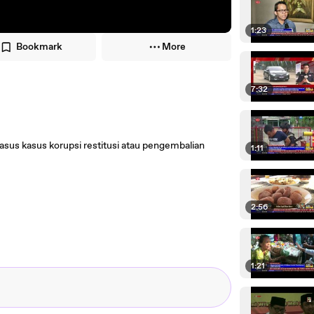
1:23
Bookmark
More
7:32
us kasus korupsi restitusi atau pengembalian
1:11
2:56
1:21