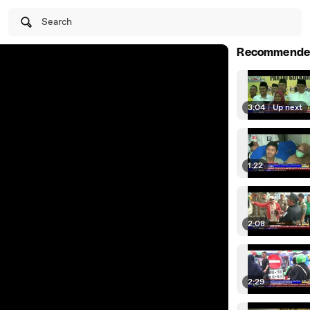
Search
Recommende
3:04
|
Up next
1:22
2:08
2:29