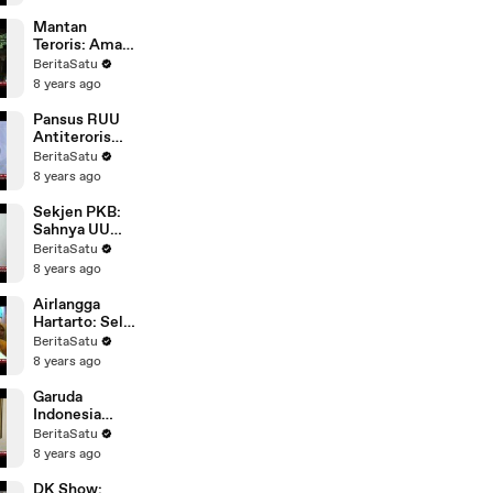
Mantan
Teroris: Aman
Abdurrahman
BeritaSatu
Sangat
8 years ago
Berbahaya
Pansus RUU
Antiterorisme
Selesai Rabu
BeritaSatu
Depan
8 years ago
Sekjen PKB:
Sahnya UU
Terorisme
BeritaSatu
Akan Bantu
8 years ago
Penindakan
Terorisme
Airlangga
Hartarto: Sel
Tahanan
BeritaSatu
Khusus
8 years ago
Teroris Tidak
Masuk RUU
Garuda
Indonesia
Tingkatkan
BeritaSatu
Pengamanan
8 years ago
Pasca-Teror
Bom
DK Show: