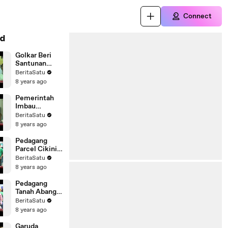
Connect
d
Golkar Beri
Santunan
kepada 5.000
BeritaSatu
Anak Yatim di
8 years ago
Depok
Pemerintah
Imbau
Masyarakat
BeritaSatu
Tidak Mudik
8 years ago
dengan
Sepeda Motor
Pedagang
Parcel Cikini
Mengamuk
BeritaSatu
Saat
8 years ago
Ditertibkan
Pedagang
Tanah Abang
Tidak Setuju
BeritaSatu
dengan
8 years ago
Rencana
Dagang
Garuda