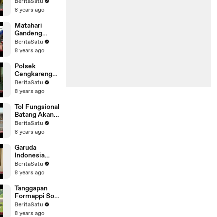
Menang
BeritaSatu
Berdasarkan
8 years ago
Hasil Survei
Matahari
Gandeng
Desainer
BeritaSatu
Muda di IFF
8 years ago
Polsek
Cengkareng
Gerebek
BeritaSatu
Rumah
8 years ago
Pembuatan
Miras
Tol Fungsional
Batang Akan
Dibuka Satu
BeritaSatu
Lajur
8 years ago
Garuda
Indonesia
Minta Maaf
BeritaSatu
Terkait
8 years ago
Postingan di
Facebook
Tanggapan
Formappi Soal
Kembalinya
BeritaSatu
Koopsusgab
8 years ago