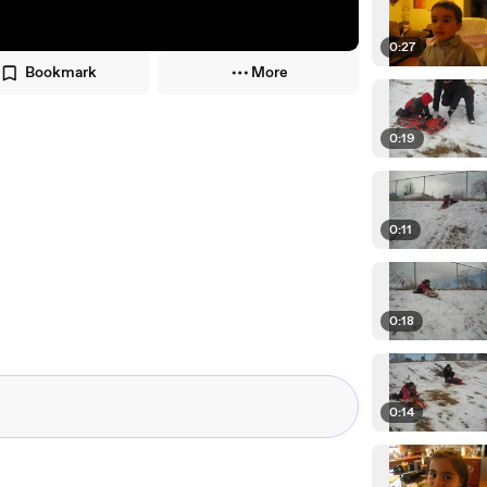
0:27
Bookmark
More
0:19
0:11
0:18
0:14