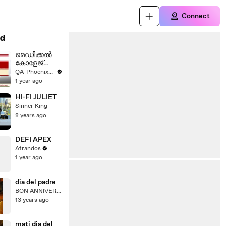
Connect
d
മെഡിക്കൽ
കോളേജ്
അപകടം;
QA-Phoenix-Asianet
സൂപ്രണ്ട്
1 year ago
ഡോ.
ജയകുമാറിന്
HI-FI JULIET
പിന്തുണയുമാ
Sinner King
യി SFI
8 years ago
DEFI APEX
Atrandos
1 year ago
dia del padre
BON ANNIVERSAIRE PAPI!
13 years ago
mati dia del