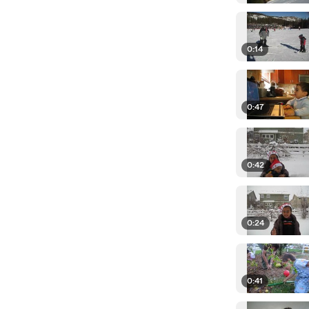
0:14
0:47
0:42
0:24
0:41