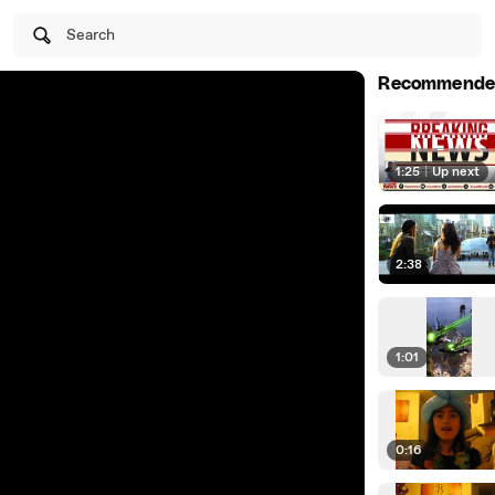
Search
Recommende
1:25
|
Up next
2:38
1:01
0:16