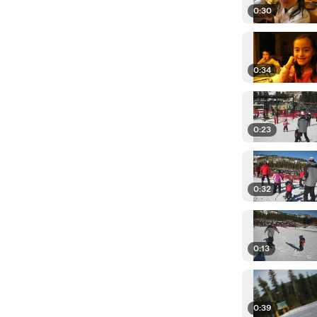
0:30
0:34
0:23
0:32
0:13
0:39