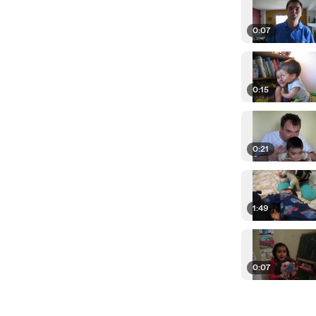
0:07
0:15
0:21
1:49
0:07