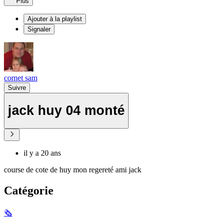
Plus
Ajouter à la playlist
Signaler
cornet sam
Suivre
jack huy 04 monté
il y a 20 ans
course de cote de huy mon regereté ami jack
Catégorie
🗞