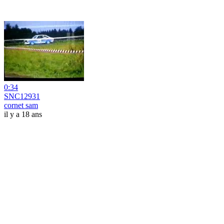
0:34
SNC12931
cornet sam
il y a 18 ans