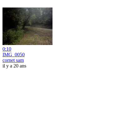
0:10
IMG_0050
cornet sam
il y a 20 ans