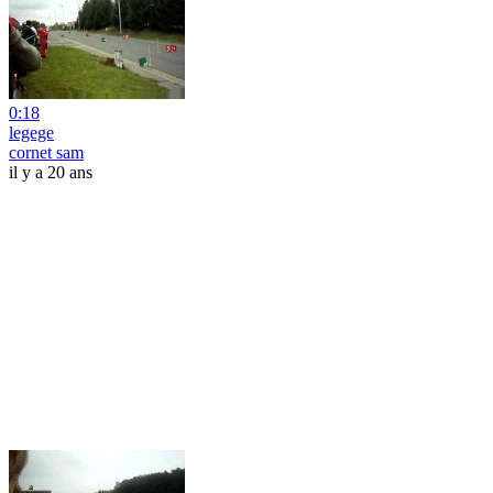
0:18
legege
cornet sam
il y a 20 ans