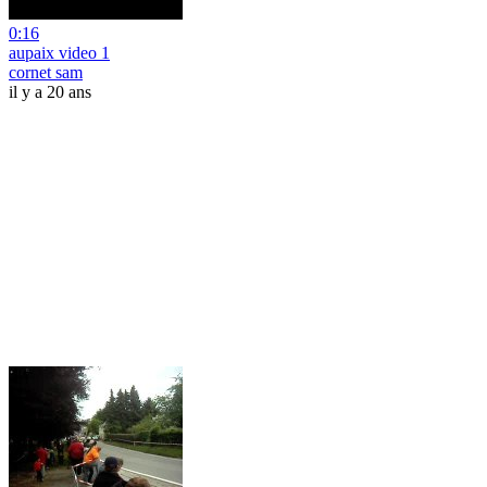
0:16
aupaix video 1
cornet sam
il y a 20 ans