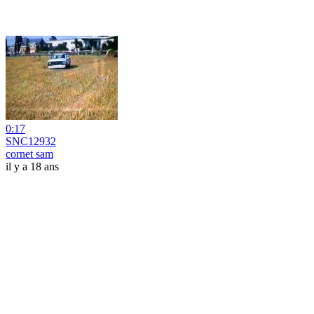
0:17
SNC12932
cornet sam
il y a 18 ans