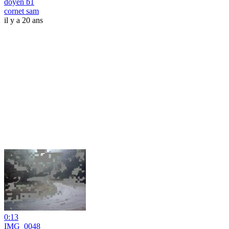
doyen b1
cornet sam
il y a 20 ans
0:13
IMG_0048