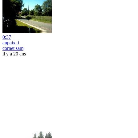
0:37
aupaix .i
cornet sam
il y a 20 ans