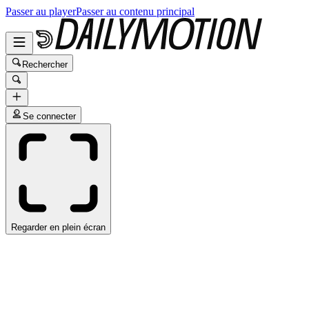
Passer au player
Passer au contenu principal
Rechercher
Se connecter
Regarder en plein écran