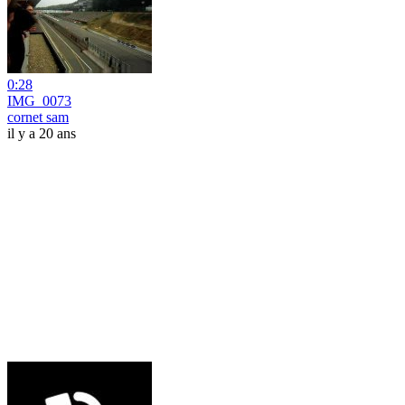
0:28
IMG_0073
cornet sam
il y a 20 ans