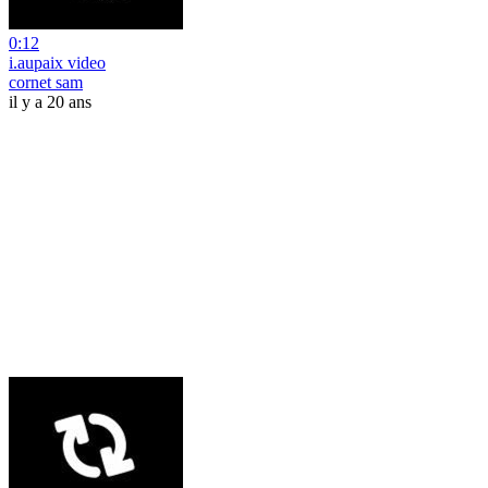
0:12
i.aupaix video
cornet sam
il y a 20 ans