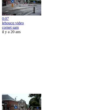
0:07
lehoucq video
cornet sam
il y a 20 ans