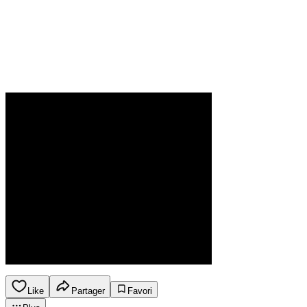
Like
Partager
Favori