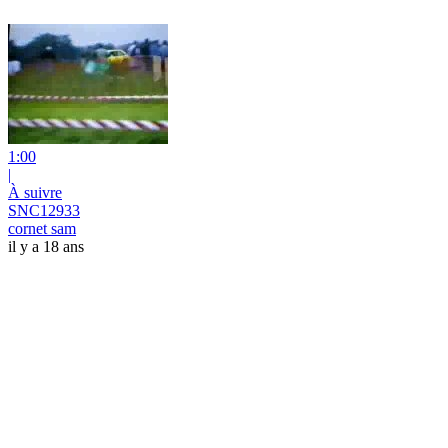
1:00
|
À suivre
SNC12933
cornet sam
il y a 18 ans