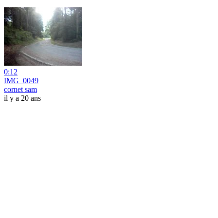
0:12
IMG_0049
cornet sam
il y a 20 ans