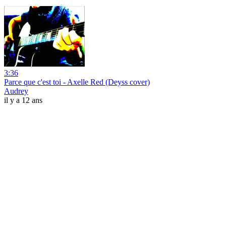
3:36
Parce que c'est toi - Axelle Red (Deyss cover)
Audrey
il y a 12 ans