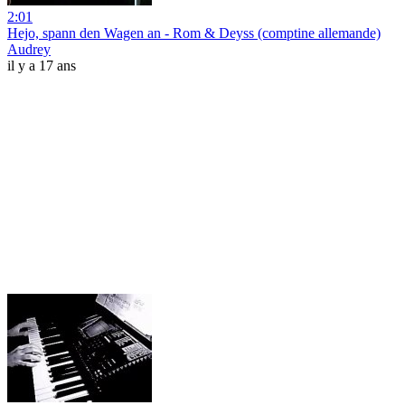
2:01
Hejo, spann den Wagen an - Rom & Deyss (comptine allemande)
Audrey
il y a 17 ans