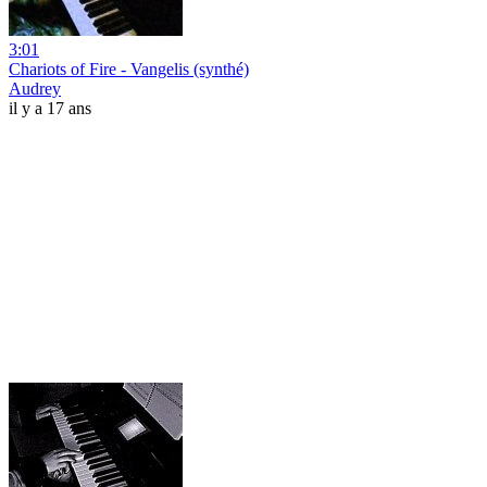
3:01
Chariots of Fire - Vangelis (synthé)
Audrey
il y a 17 ans