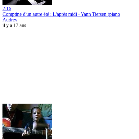
2:16
Comptine d'un autre été : L'après midi - Yann Tiersen (piano
Audrey
il y a 17 ans