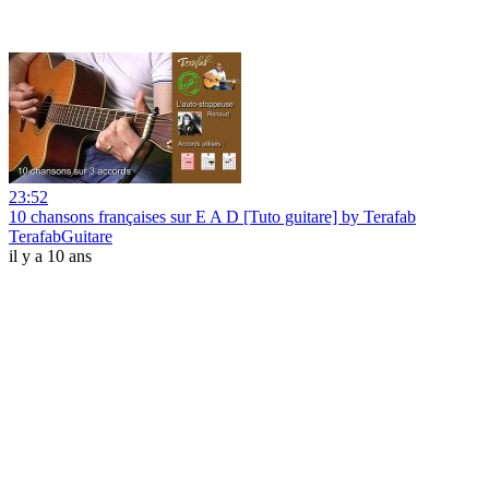
23:52
10 chansons françaises sur E A D [Tuto guitare] by Terafab
TerafabGuitare
il y a 10 ans