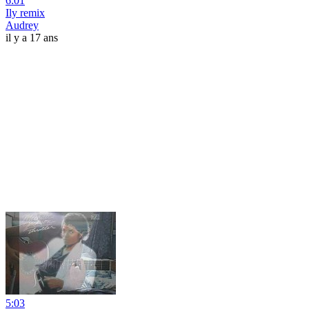
6:01
Ily remix
Audrey
il y a 17 ans
5:03