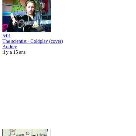
5:01
The scientist - Coldplay (cover)
Audrey
il y a 15 ans