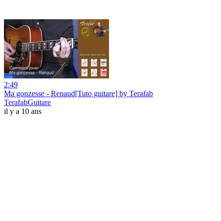
2:49
Ma gonzesse - Renaud[Tuto guitare] by Terafab
TerafabGuitare
il y a 10 ans