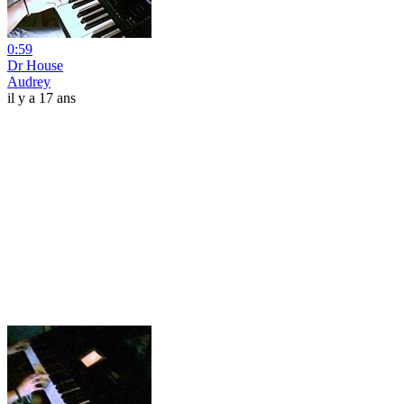
0:59
Dr House
Audrey
il y a 17 ans