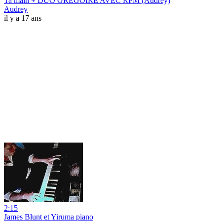
Ta main + DUO GREGOIRE AVEC RFM (Audrey)
Audrey
il y a 17 ans
2:15
James Blunt et Yiruma piano