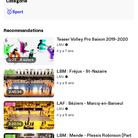
Catégorie
🥇
Sport
Recommandations
Teaser Volley Pro Saison 2019-2020
LNV
il y a 7 ans
0:22
|
À suivre
LBM : Fréjus - St-Nazaire
LNV
il y a 8 ans
2:45:34
LAF : Béziers - Marcq-en-Baroeul
LNV
il y a 8 ans
2:20:14
LBM : Mende - Plessis Robinson (Part