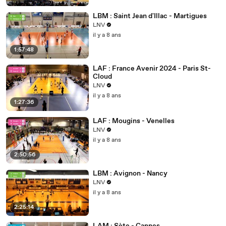
LBM : Saint Jean d'Illac - Martigues
LNV
il y a 8 ans
1:57:48
LAF : France Avenir 2024 - Paris St-
Cloud
LNV
il y a 8 ans
1:27:36
LAF : Mougins - Venelles
LNV
il y a 8 ans
2:50:56
LBM : Avignon - Nancy
LNV
il y a 8 ans
2:25:14