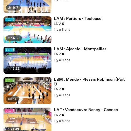
2:11:17
LAM : Poitiers - Toulouse
LNV
il y a 8 ans
2:14:58
LAM : Ajaccio - Montpellier
LNV
il y a 8 ans
1:48:22
LBM : Mende - Plessis Robinson (Part
1)
LNV
il y a 8 ans
58:17
LAF : Vandoeuvre Nancy - Cannes
LNV
il y a 8 ans
1:21:43