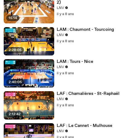
2)
LNV
il y a 8 ans
15:14
LAM : Chaumont - Tourcoing
LNV
il y a 8 ans
2:28:05
LAM : Tours - Nice
LNV
il y a 8 ans
2:40:05
LAF : Chamalières - St-Raphaël
LNV
il y a 8 ans
2:12:42
LAF : Le Cannet - Mulhouse
LNV
il y a 8 ans