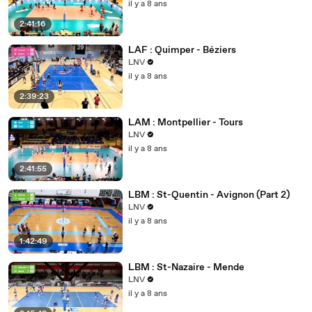
il y a 8 ans
2:41:16
LAF : Quimper - Béziers
LNV
il y a 8 ans
2:39:23
LAM : Montpellier - Tours
LNV
il y a 8 ans
2:41:55
LBM : St-Quentin - Avignon (Part 2)
LNV
il y a 8 ans
1:42:49
LBM : St-Nazaire - Mende
LNV
il y a 8 ans