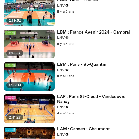
LAM : Sète - Cannes
LNV
il y a 8 ans
2:19:52
LBM : France Avenir 2024 - Cambrai
LNV
il y a 8 ans
1:42:27
LBM : Paris - St-Quentin
LNV
il y a 8 ans
1:55:03
LAF : Paris St-Cloud - Vandoeuvre
Nancy
LNV
il y a 8 ans
2:41:28
LAM : Cannes - Chaumont
LNV