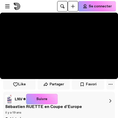
Passer au player
Passer au contenu principal
Se connecter
Like
Partager
Favori
Suivre
LNV
Sébastien RUETTE en Coupe d'Europe
il y a 19 ans