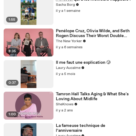
Sacha Borg
il y a 1 semaine
1:55
Penélope Cruz, Olivia Wilde, and Seth
Rogen Discuss Their Worst Double
Dates | The Mini Interview
The New Yorker
il y a 6 semaines
8:35
Il me faut une explication 🥲
Laury Aucalme
il y a 5 mois
0:37
Tamron Hall Talks Aging & What She's
Loving About Midlife
SheKnows
il y a 2 ans
1:00
La fameuse technique de
l’anniversaire