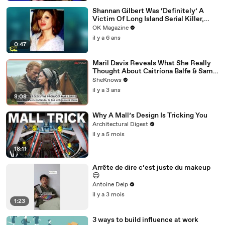
Shannan Gilbert Was ‘Definitely’ A
Victim Of Long Island Serial Killer,
Says Her Sister: Watch
OK Magazine
il y a 6 ans
0:47
Maril Davis Reveals What She Really
Thought About Caitríona Balfe & Sam
Heughan's Chemistry Test & How
SheKnows
She'd Like "Outlander" to End
il y a 3 ans
8:08
Why A Mall’s Design Is Tricking You
Architectural Digest
il y a 5 mois
18:11
Arrête de dire c’est juste du makeup
😌
Antoine Delp
il y a 3 mois
1:23
3 ways to build influence at work