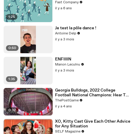
Fast Company
il y a 6 ans
1:25
Je test la pôle dance !
Antoine Delp
il y a 3 mois
0:50
ENFIIIIN
Manon Leculnu
il y a 3 mois
1:35
Georgia Bulldogs, 2022 College
Football National Champions: Hear The
Official Announcement
ThePostGame
il y a 4 ans
0:32
XO, Kitty Cast Give Each Other Advice
for Any Situation
SELF Magazine