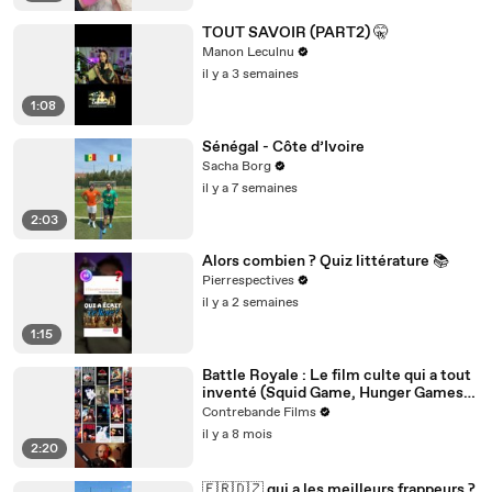
TOUT SAVOIR (PART2) 🤫
Manon Leculnu
il y a 3 semaines
1:08
Sénégal - Côte d’Ivoire
Sacha Borg
il y a 7 semaines
2:03
Alors combien ? Quiz littérature 📚
Pierrespectives
il y a 2 semaines
1:15
Battle Royale : Le film culte qui a tout
inventé (Squid Game, Hunger Games,
Fortnite)
Contrebande Films
il y a 8 mois
2:20
🇫🇷🇩🇿 qui a les meilleurs frappeurs ?