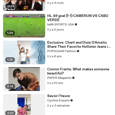
il y a 4 mois
11:59
HL 49 goal (1-1) CAMERUN VS CABO
VERDE
beIN SPORTS USA
il y a 2 jours
1:24
Exclusive: Charli and Dixie D'Amelio
Share Their Favorite Hollister Jeans in
This New TikTok Dance Challenge
POPSUGAR Fashion
il y a 6 ans
1:35
Connor Franta: What makes someone
beautiful?
PAPER Magazine
il y a 10 ans
0:14
Savoir l’heure
Cynthia Enparle
il y a 3 semaines
2:23