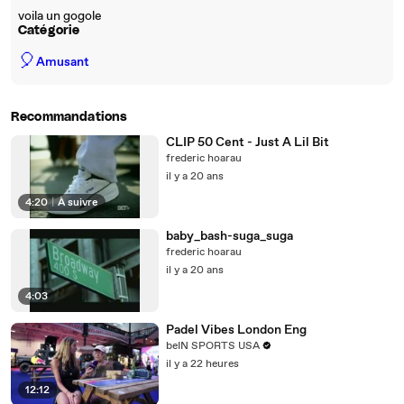
voila un gogole
Catégorie
🎈
Amusant
Recommandations
CLIP 50 Cent - Just A Lil Bit
frederic hoarau
il y a 20 ans
4:20
|
À suivre
baby_bash-suga_suga
frederic hoarau
il y a 20 ans
4:03
Padel Vibes London Eng
beIN SPORTS USA
il y a 22 heures
12:12