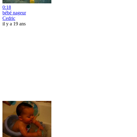
0:18
bébé nageur
Cedric
il y a 19 ans