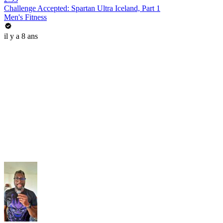
Challenge Accepted: Spartan Ultra Iceland, Part 1
Men's Fitness
il y a 8 ans