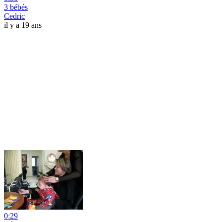
3 bébés
Cedric
il y a 19 ans
0:29