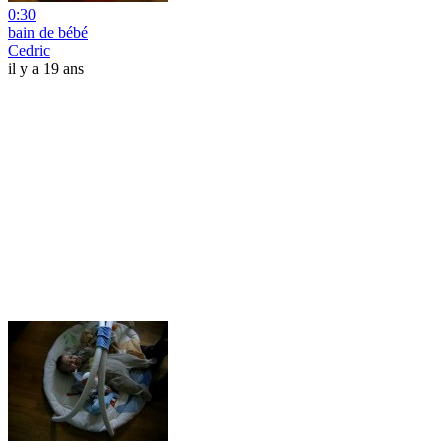
0:30
bain de bébé
Cedric
il y a 19 ans