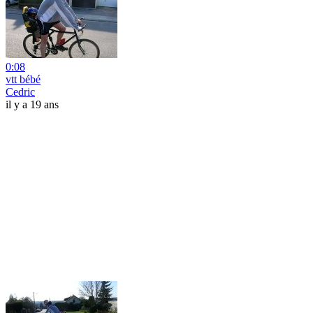
0:08
vtt bébé
Cedric
il y a 19 ans