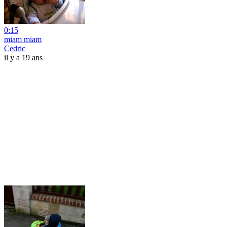
0:15
miam miam
Cedric
il y a 19 ans