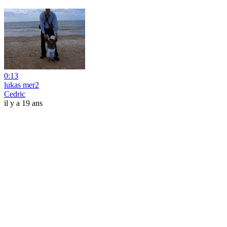
0:13
lukas mer2
Cedric
il y a 19 ans