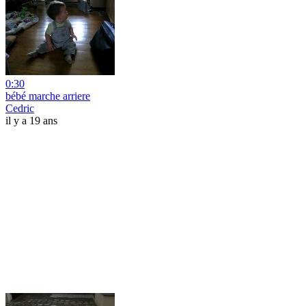
0:30
bébé marche arriere
Cedric
il y a 19 ans