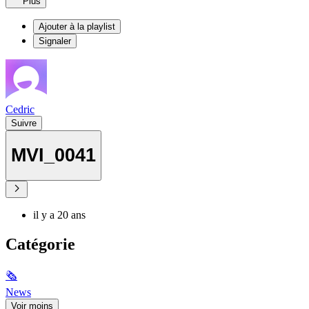
Plus
Ajouter à la playlist
Signaler
Cedric
Suivre
MVI_0041
il y a 20 ans
Catégorie
🗞
News
Voir moins