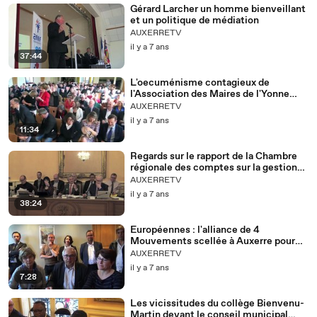
Gérard Larcher un homme bienveillant
et un politique de médiation
AUXERRETV
il y a 7 ans
37:44
L'oecuménisme contagieux de
l'Association des Maires de l'Yonne
(AMF 89)
AUXERRETV
il y a 7 ans
11:34
Regards sur le rapport de la Chambre
régionale des comptes sur la gestion
de la Ville d'Auxerre depuis 2012
AUXERRETV
il y a 7 ans
38:24
Européennes : l'alliance de 4
Mouvements scellée à Auxerre pour
une Europe forte et intégrée et contre
AUXERRETV
les populismes
il y a 7 ans
7:28
Les vicissitudes du collège Bienvenu-
Martin devant le conseil municipal