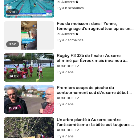
Auxerre ce mercredi 24 juin 2026
ici Auxerre
il y a 6 semaines
5:00
Feu de moisson : dans l'Yonne,
témoignage d'un agriculteur après un
incendie
ici Auxerre
il y a 7 semaines
0:56
Rugby F3 32è de finale : Auxerre
éliminé par Évreux mais invaincu à
Bouillot
AUXERRETV
il y a 7 ans
34:02
Premiers coups de pioche du
contournement sud d'Auxerre début
mai
AUXERRETV
il y a 7 ans
11:28
Un arbre planté à Auxerre contre
l'antisémitisme : la bête est toujours là
...
AUXERRETV
il y a 7 ans