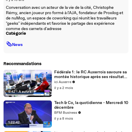
il y a 10 ans
Conversation avec un acteur de la vie de la cité, Christophe
Rémy, ancien joueur pro formé à l'AJA, fondateur de Proxilog et
de nuMog, un espace de coworking qui réunit les travailleurs
"geeks" indépendants et favorise le partage des expérience
comme des carnets d'adresse
Catégorie
🗞
News
Recommandations
Fédérale 1 : le RC Auxerrois savoure sa
montée historique après ses résultats
en 8es de finale
ici Auxerre
il y a 2 mois
5:42
|
À suivre
Tech & Co, la quotidienne - Mercredi 10
décembre
BFM Business
il y a 8 mois
1:22:42