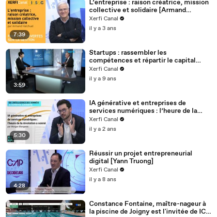
L’entreprise : raison créatrice, mission
collective et solidaire [Armand
Hatchuel]
Xerfi Canal
il y a 3 ans
7:39
Startups : rassembler les
compétences et répartir le capital
[Etienne Krieger]
Xerfi Canal
il y a 9 ans
3:59
IA générative et entreprises de
services numériques : l’heure de la
révolution a sonné [Morgan Blangeois]
Xerfi Canal
il y a 2 ans
5:30
Réussir un projet entrepreneurial
digital [Yann Truong]
Xerfi Canal
il y a 8 ans
4:28
Constance Fontaine, maître-nageur à
la piscine de Joigny est l'invitée de ICI