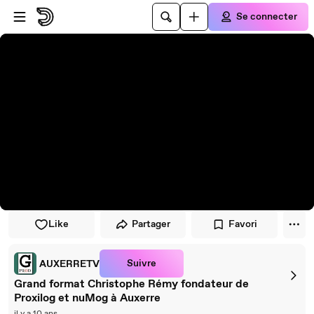
Passer au player
Passer au contenu principal
Se connecter
Like
Partager
Favori
Suivre
AUXERRETV
Grand format Christophe Rémy fondateur de
Proxilog et nuMog à Auxerre