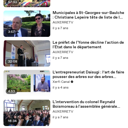
57:33
Municipales à St-Georges-sur-Baulche
: Christiane Lepeire tête de liste de la
majorité sortante
AUXERRETV
il y a 7 ans
3:57
Le préfet de l'Yonne décline l'action de
l'État dans le département
AUXERRETV
il y a 7 ans
32:08
L’entrepreneuriat Daisugi : l’art de faire
pousser des arbres sur des arbres
[Christophe Deshayes]
Xerfi Canal
il y a 4 ans
4:53
L'intervention du colonel Reynald
Boismoreau à l'assemblée générale
2019 des maires de l'Yonne
AUXERRETV
il y a 7 ans
16:34