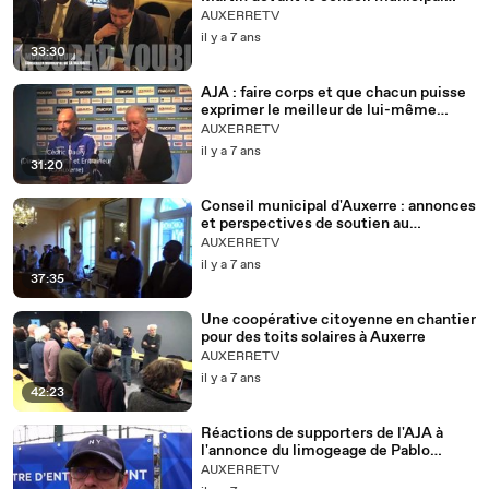
d'Auxerre
AUXERRETV
il y a 7 ans
33:30
AJA : faire corps et que chacun puisse
exprimer le meilleur de lui-même
(Cédric Daury)
AUXERRETV
il y a 7 ans
31:20
Conseil municipal d'Auxerre : annonces
et perspectives de soutien au
commerce
AUXERRETV
il y a 7 ans
37:35
Une coopérative citoyenne en chantier
pour des toits solaires à Auxerre
AUXERRETV
il y a 7 ans
42:23
Réactions de supporters de l'AJA à
l'annonce du limogeage de Pablo
Correa
AUXERRETV