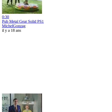
0:30
Pub Metal Gear Solid PS1
MichelGonzag
il y a 18 ans