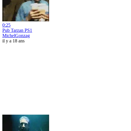
0:25
Pub Tarzan PS1
MichelGonzag
il y a 18 ans