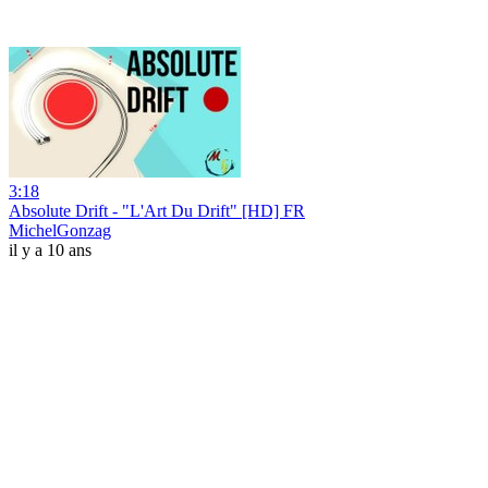
3:18
Absolute Drift - "L'Art Du Drift" [HD] FR
MichelGonzag
il y a 10 ans