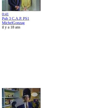
0:41
Pub 3 C.A.P. PS1
MichelGonzag
il y a 18 ans