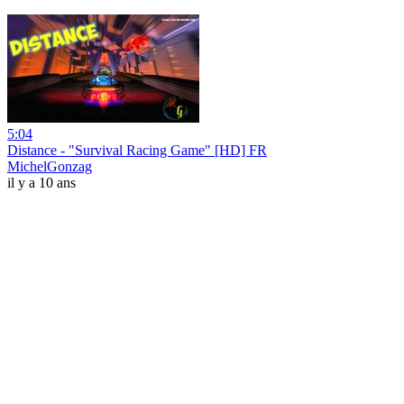
5:04
Distance - "Survival Racing Game" [HD] FR
MichelGonzag
il y a 10 ans