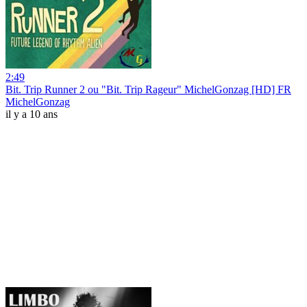
2:49
Bit. Trip Runner 2 ou "Bit. Trip Rageur" MichelGonzag [HD] FR
MichelGonzag
il y a 10 ans