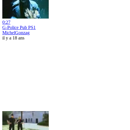
0:27
G-Police Pub PS1
MichelGonzag
il y a 18 ans