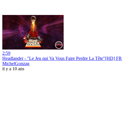
2:59
Headlander - "Le Jeu qui Va Vous Faire Perdre La Tête"[HD] FR
MichelGonzag
il y a 10 ans