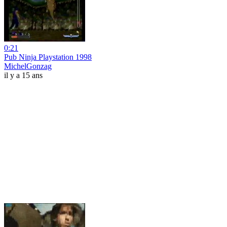
0:21
Pub Ninja Playstation 1998
MichelGonzag
il y a 15 ans