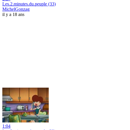
Les.2.minutes.du.peuple (33)
MichelGonzag
il y a 18 ans
1:04