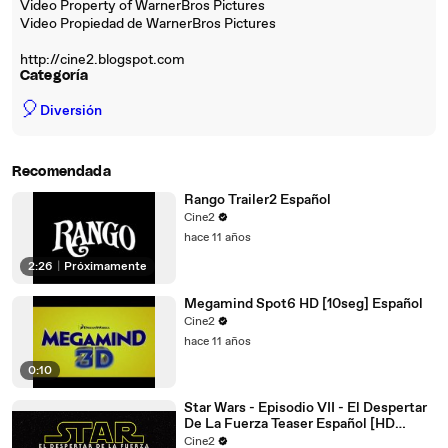
Video Property of WarnerBros Pictures
Video Propiedad de WarnerBros Pictures
http://cine2.blogspot.com
Categoría
🎈
Diversión
Recomendada
Rango Trailer2 Español
Cine2
hace 11 años
2:26
|
Próximamente
Megamind Spot6 HD [10seg] Español
Cine2
hace 11 años
0:10
Star Wars - Episodio VII - El Despertar
De La Fuerza Teaser Español [HD
1080p]
Cine2