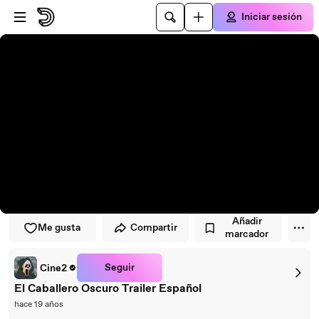
Saltar al reproductor
Saltar al contenido principal
Iniciar sesión
Añadir
Me gusta
Compartir
marcador
Seguir
Cine2
El Caballero Oscuro Trailer Español
hace 19 años